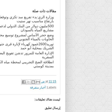
مقالات ذات صلة
وزارة الري:بدء تفريغ سد تكزي وتوقع
بارتفاع مناسيب نهر ستيت
500مليون دولار من البنك الدولي لدعم
مشاريع المياه بالسودان
وضع حجر الأساس لمشروع توسيع مح
الحاويات بالميناء الجنوبي
توريد2600عمود كهرباء لإنارة قرى ج
الشريك بمحلية أبو حمد
الإدارة العامة للمرور تدشن تفويج الب
السفرية
انطلاقة الضخ التجريبي لمحطة مياه ال
بمدينة كوستي
11:15 ص
at
Labels:
أخبار متفرقة
ليست هناك تعليقات:
إرسال تعليق