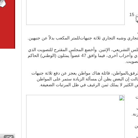
ﻟﻠﺪﺭﺟﺔﺍﻟﺜﺎﻟﺜﺔ ﺳﻜﻨﻲ إلى 30 ﺟﻨﻴﻬﺎً ﺑﺪﻻً ﻋﻦ 15
 55 ﺟﻨﻴﻬﺎً
اً،
ﺎﺭﻱ ﻭﺷﺒﻪ ﺍﻟﺘﺠﺎﺭﻱ ثلاثة ﺟﻨﻴﻬﺎﺕﻟﻠﻤﺘﺮ ﺍﻟﻤﻜﻌﺐ ﺑﺪﻻً ﻋﻦ جنيهين.
جلس ﺍﻟﺘﺸﺮﻳﻌﻲ، الإثنين. ﻭأﺧﻀﻊ ﺍﻟﻤﺠﻠﺲ ﺍﻟﻤﻘﺘﺮﺡ ﻟﻠﺘﺼﻮﻳﺖ الذي
ﺭﻓﻀﻪ تسعة أﻋﻀﺎﺀ ﻳﻤﺜﻠﻮﻥﺍﻟﺤﺰﺏ ﺍﻻﺗﺤﺎﺩﻱ ﻭأﺣﺰﺍﺏ أﺧﺮﻯ، ﻓﻴﻤﺎ ﻭﺍﻓﻖ 47 ﻋﻀﻮﺍً ﻳﻤﺜﻠﻮﻥ (ﺍﻟﻮﻃﻨﻲ) الحاكم
ﺘﺼﻮﻳﺖ.
ﺍﻟﺮﻓﻖﺑﺎﻟﻤﻮﺍﻃﻦ، ﻗﺎﺋﻠﺔ ﻫﻨﺎﻙ ﻣﻮﺍﻃﻦ ﻳﻌﺠﺰ ﻋﻦ ﺩﻓﻊ ثلاثة ﺟﻨﻴﻬﺎﺕ
 ﻓﻜﻴﻒ ﺳﻴﺪﻓﻊ 30 جنيهاً. وقالت إن ﺍﻟﺒﻌﺾ ﻳﻈﻦ أن ﻤﺴأﻟﺔ ﺍﻟﺰﻳﺎﺩﺓ ﺳﺘﻤﺮ على ﺍﻟﻤﻮﺍﻃﻦ
ﻌﺾ ﺍﻟﻜﺜﻴﺮ ﻻ ﻳﻤﻠﻚ ﺛﻤﻦ ﺍﻟﺮﻏﻴﻒ ﻓﻲ ﻇﻞ ﺍﻟﻤﺮﺗﺒﺎﺕ ﺍﻟﻀﻌﻴﻔﺔ.
ﻥ
ﻧﺔ.
ﻦ
ﺔ