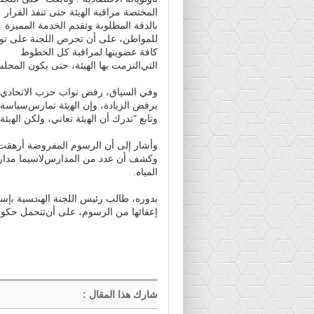
ﺍﻟﻤﺨﺘﺼﺔ ﻣﺮﺍﻗﺒﺔ ﺍﻟﻬيئة حتى ﺗﻨﻔﺬ ﺍﻟﻘﺮﺍﺭ
ﺑﺎﻟﺪﻗﺔ ﺍﻟﻤﻄﻠﻮﺑﺔ ﻭﺗﻘﺪﻢ ﺍﻟﺨﺪﻣﺔ المميزة
ﻟﻠﻤﻮﺍﻃﻦ، على أﻥ ﺗﺤﺮﺹ ﺍﻟﻠﺠﻨﺔ على ﺗﻮﺯ
ﻛﺎﻓﺔ ﻋﻀﻮﻳﺘﻬﺎ ﻟﻤﺮﺍﻗﺒﺔ ﻛﻞ ﺍﻟﺨﻄﻮﻁ
ﺍﻟﺘﻲﺍﻟﺘﺰﻣﺖ ﺑﻬﺎ الهيئة، حتى ﻳﻜﻮﻥ ﺍﻟﻤﺠﻠﺲ
وفي ﺍﻟﺴﻴﺎﻕ، ﺭﻓﺾ ﻧﻮﺍﺏ ﺣﺰﺏ ﺍﻻﺗﺤﺎﺩﻱ (ا
ﻳﺮﻓﺾ ﺍﻟﺰﻳﺎﺩﺓ، وإﻥ ﺍﻟﻬيئة ﺗﻤﺎﺭﺱﺳﻴﺎﺳﺔ ﺗ
ﻭﺗﺎﺑﻊ "ﻧﺪﺭﻙ أﻥ ﺍﻟﻬيئة ﺗﻌﺎﻧﻲ، ولكن ﺍﻟﻬ
وأشار إلى أن ﺍﻟﺮﺳﻮﻡ ﺍﻟﻤﻔﺮﻭﺿﺔ أﺭﻫﻘﺖ ﻛﺎ
ﻭﻛﺸﻒ أﻥ ﻋﺪﺩ ﻣﻦ ﺍﻟﻤﺪارﺱﻻﺳﻴﻤﺎ ﻣﺪﺍﺭﺱ
ﺍﻟﻤﻴﺎﻩ.
بدوره، ﻃﺎﻟﺐ ﺭﺋﻴﺲ ﺍﻟﻠﺠﻨﺔ ﺍﻟﻬﻨدﺴﻴﺔ ﺑإﺳﻘ
إعفائها ﻣﻦ ﺍﻟﺮﺳﻮﻡ، على أﻥﺗﺘﺤﻤﻞ ﺣﻜﻮﻣﺔ 
شارك هذا المقال
: