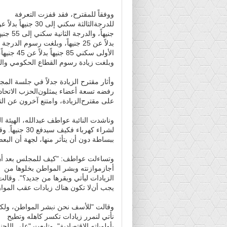
ووفقاً للمقترح، فقد قفزت ﺍﻟﺘﻌﺮﻓﺔ
جنيهاً، وﺍﻟﺪﺭﺟﺔ ﺍﻟﺜﺎﻧﻴﺔ ﺳﻜﻨﻲ إلى
ﺑﺪﻻً ﻋﻦ 25 جنيهاً، ﻭﺑﻠﻐﺖ ﺭﺳﻮﻡ ﺍﻟﺪﺭﺟﺔ
ﺍلأﻭﻟﻰ ﺳﻜﻨﻲ 85 ﺟﻨﻴﻬﺎً ﺑﺪﻻً ﻋﻦ 45 جنيه
ﻭﺑﻠﻐﺖ ﺯﻳﺎﺩﺓ ﺭﺳﻮﻡ ﺍﻟﻘﻄﺎﻉ ﺍﻟﺤﻜﻮﻣﻲ ﻭﺍﻟﺘﺠ
ﻭأﺛﺎﺭ ﻣﻘﺘﺮﺡ ﺍﻟﺰﻳﺎﺩﺓ ﺟﺪﻻً في جلسة الم
ﻋﻠﻰ ﻣﻘﺘﺮﺡﺍﻟﺰﻳﺎﺩﺓ، ﻭﺍﻣﺘﻨﻊ آﺧﺮﻭﻥ ﻋﻦ ﺍﻟ
وناشدت ﺍﻟﻨﺎﺋﺒﺔ ﻋﻮﺍﻃﻒ عبدالله، ﺍﻟﻬﻴﺌﺔ 
ﻟﺸﺮﺍﺀ ﻛﻬﺮﺑﺎﺀ
ﺑﺒﺴﺎﻃﺔ ﺩﻭﻥ أﻥ يتأثر ﻣﻨﻬﺎ، ﻟﺠﻬﺔ أﻥ ﺍﻟﺒ
وتساءلت عواطف: "ﻛﻴﻒ ﻟﻠﻤﺠﻠﺲ ﺑﻌﺪ أ
أﺟﺎﺯﻣﻮﺍﺯﻧﺘﻪ وﺑﺸﺮ ﺍﻟﻤﻮﺍﻃﻦ ﺑﺨﻠﻮﻫﺎ ﻣﻦ
ﺍﻟﺰﻳﺎﺩﺍﺕ ليأتي ويقرها من جديد؟". ﻭﻗﺎﻟﺖ
ﻳﺠﺐ أﻥﻻ ﺗﻜﻮﻥ ﻫﻨﺎﻙ ﺯﻳﺎﺩﺍﺕ ﻋﻘﺐ ﺍﻟﻤﻮﺍﺯ
ﻭﻗﺎﻟﺖ "للأسف ﻧﺤﻦ ﻧبشر ﺍﻟﻤﻮﺍﻃﻦ، ﻭﻟﻜ
نأتي لنمرر ﺯﻳﺎﺩﺍﺕ ﺗﻜﺴﺮ ﻛﺎﻫﻠﻪ ﻭﺗﻄﻴﺢ
بأولوياته ﺍﻻﻗﺘﺼﺎﺩﻳﺔ". وتابعت "على ﺍﻟﻠﺠﻨ