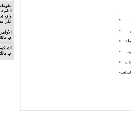
مقومات
واقع تج
ات
علي محم
الأوامر 
م. مالك 
طة
نوب
م. مالك 
صات
كشافة