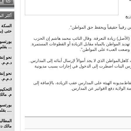
أكثر ال
ﻳﻊ
السكة ا
 ﺭﻗﻴﺒﺎً ﺣﻘﻴﻘﻴﺎً ﻭيحفظ ﺣﻖ ﺍﻟﻤﻮﺍﻃﻦ".
حتى (بو
لأصل) ﺯﻳﺎﺩﺓ ﺍﻟﺘﻌﺮﻓﺔ. ﻭﻗﺎﻝ ﺍﻟﻨﺎﺋﺐ ﻣﺤﻤﺪ ﻫﺎﺷﻢ إﻥ ﺍﻟﺤﺰﺏ
ﻬﺪﻳﺪ ﺍﻟﻤﻮﺍﻃﻦ بالمياه ﻣﻘﺎﺑﻞ ﺍﻟﺰﻳﺎﺩﺓ أﻭ ﺍﻟﻘﻄﻮﻋﺎﺕ ﺍﻟﻤﺴﺘﻤﺮﺓ.
... بقل
يئة ﻭﺿﻌﺖ العبء على ﺍﻟﻤﻮﺍﻃﻦ".
ﻫﻞﺍﻟﻤﻮﺍﻃﻦ ﺍﻟﺬﻱ ﻻ ﻳﺠﺪ أموالاً لإﺭﺳﺎﻝ أبنائه إلى ﺍﻟﻤﺪﺍﺭﺱ.
د.م.م. م
 ﺍﻟﺒﻨﺎﺕ اضطرت إلى الدخول في إجازات ﺑﺴﺒﺐ مديونية
د.م.م. م
ﺎﻁﻣﺪﻳﻮﻧﺔ الهيئة على ﺍﻟﻤﺪﺍﺭﺱ ﻋﻘﺐ ﺍﻟﺰﻳﺎﺩﺓ، ﺑﺎلإﺿﺎﻓﺔ إلى
الولاية ﺩﻓﻊ ﺍﻟﻓﻮﺍﺗﻴﺮ ﻋﻦ ﺍﻟﻤﺪﺍﺭﺱ.
م. مالك 
.... بق
مالك دنق