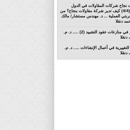
 نجاح شركات المقاولات في الدول
النامية (4/4) كيف تدير شركة مقاولات بنجاح؟ من
ربتي العملية ... د. مهندس مستشار/ مالك
د دنقلا
التحكيم في منازعات عقود التشييد (2) ..... د. م.
دنقلا
التغييرية في أعمال الإنشاءات ..... د. م.
دنقلا