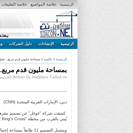
الرئيسية
خلاصة المواضيع
خلاصة التعليقات
الرئيسية
الإنشاءات
دليل الشركات
وظ
الرئيسية
»
عالمية
» بمساحة مليون قدم مربع.. تصوّ
بمساحة مليون قدم مربع..
Written By Abdelaziz Fadoul on الخميس، يونيو 08، 2017 | 7:51 م
دبي، الإمارات العربية المتحدة (CNN)
كشفت شركة "غوغل" عن تصميم مقرها ال
يُبنى بالقرب من محطة "King's Cross."