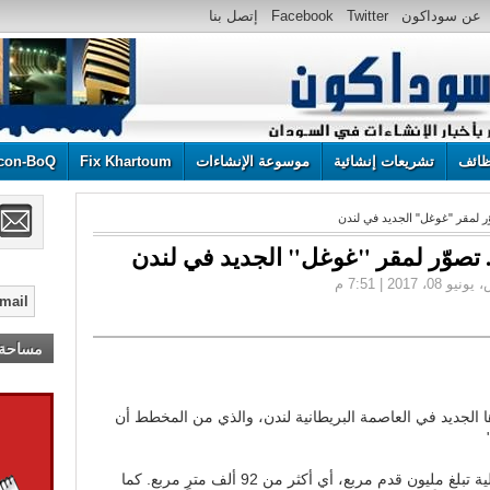
عن سوداكون
Twitter
Facebook
إتصل بنا
ائف
تشريعات إنشائية
موسوعة الإنشاءات
Fix Khartoum
con-BoQ
ر لمقر "غوغل" الجديد في لندن
 تصوّر لمقر "غوغل" الجديد في لندن
مساحة إ
جديد في العاصمة البريطانية لندن، والذي من المخطط أن
ويشمل التصميم 11 طابقاً بمساحة إجمالية تبلغ مليون قدم مربع، أي أكثر من 92 ألف مترٍ مربع. كما