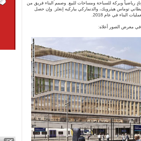
ٍ رياضياً وبركة للسباحة ومساحات للبيع. وصمم البناء فريق من
ريطاني توماس هيثرويك، والدنماركي بياركيه إنغلز. وإن حصل
ت البناء في عام 2018.
د في معرض الصور أعلاه: