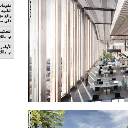
مقومات
واقع تج
علي محم
م. مالك 
الأوامر 
م. مالك 