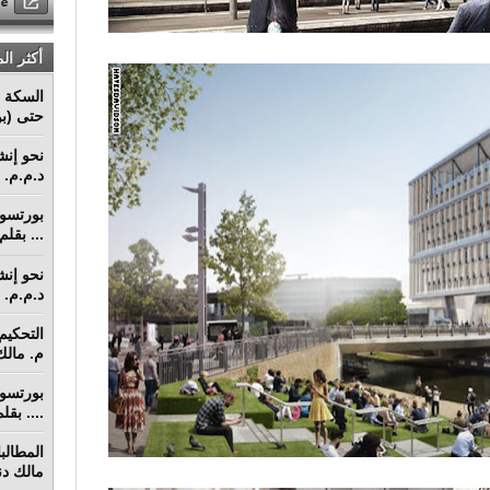
أكثر ال
السكة ا
حتى (بو
د.م.م. م
... بقل
د.م.م. م
م. مالك 
.... بق
مالك دنق