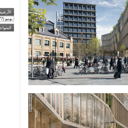
الأرشي
المتواج