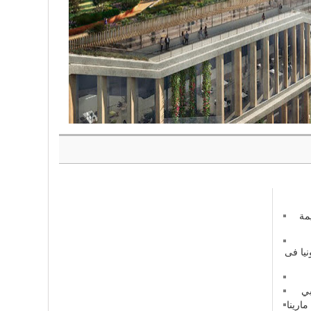
مة
نيا فى
بي
ارينا