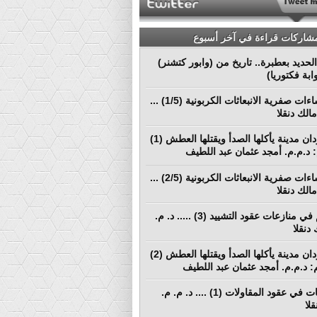
مشاركات قراءة في آخر أسبوع
لحديد بعطبرة.. تاريخ من (وابور كتشنر)
ابة فكتوريا)
نحو إنشاءات صفرية الانبعاثات الكربونية (1/5) ...
الك دنقلا
بورتسودان مدينة يأكلها الصدأ ويقتلها العطش (1)
م: د.م.م. أمجد عثمان عبد اللطيف
نحو إنشاءات صفرية الانبعاثات الكربونية (2/5) ...
الك دنقلا
التحكيم في منازعات عقود التشييد (3) ..... د. م.
دنقلا
بورتسودان مدينة يأكلها الصدأ ويقتلها العطش (2)
لم: د.م.م. أمجد عثمان عبد اللطيف
المطالبات في عقود المقاولات (1) .... د. م. م.
لا