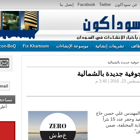
عن سوداكون
Twitter
Facebook
إتصل بنا
ائف
تشريعات إنشائية
موسوعة الإنشاءات
Fix Khartoum
con-BoQ
مساحة إ
ية، المهندس علي حسن حاج
الماحي، يوم الإثنين، شروع الهيئة في تنفيذ وحفر عدد 15 بئراً
اية المختلفة، ضمن
ش".