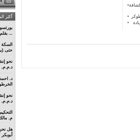
كشافة
أكثر ال
ادة
... بقل
السكة ا
حتى (بو
د.م.م. م
د. احمد 
الخرطو
د.م.م. م
م. مالك 
هل نحن 
أبوبكر 