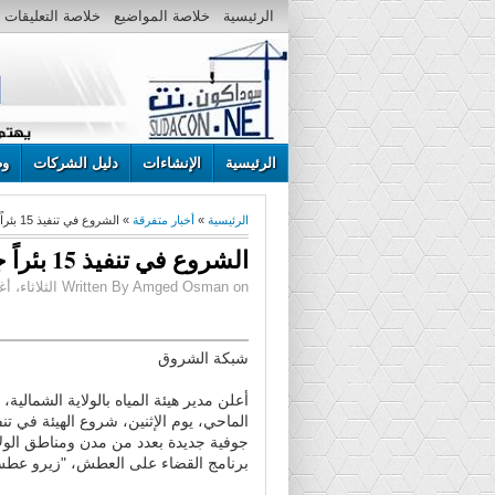
الرئيسية
خلاصة المواضيع
خلاصة التعليقات
الرئيسية
الإنشاءات
دليل الشركات
وظ
الرئيسية
»
أخبار متفرقة
» الشروع في تنفيذ 15 بئراً جوفية جديدة بالشمالية
الشروع في تنفيذ 15 بئراً جوفية جديدة بالشمالية
Written By Amged Osman on الثلاثاء، أغسطس 23، 2016 | 3:40 م
شبكة الشروق
أعلن مدير هيئة المياه بالولاية الشمال
جوفية جديدة بعدد من مدن ومناطق الول
برنامج القضاء على العطش، "زيرو عط