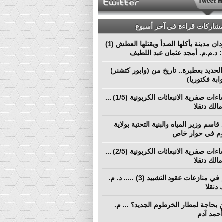
مشاركات قراءة في آخر أسبوع
بورتسودان مدينة يأكلها الصدأ ويقتلها العطش (1)
م: د.م.م. أمجد عثمان عبد اللطيف
لحديد بعطبرة.. تاريخ من (وابور كتشنر)
ابة فكتوريا)
نحو إنشاءات صفرية الانبعاثات الكربونية (1/5) ...
الك دنقلا
قاسم وزير المياه والبنية التحتية بولاية
م في حوار خاص
نحو إنشاءات صفرية الانبعاثات الكربونية (2/5) ...
الك دنقلا
التحكيم في منازعات عقود التشييد (3) ..... د. م.
دنقلا
بحاجة لمطار الخرطوم الجديد؟ ... م.
أحمد آدم