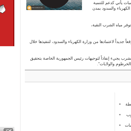
ات يأتي كدعم للتنمية
 الكهرباء والسدود بمدن
وفر مياه الشرب النقية،
 الماحي أنه تم ترشيح عدد 16 موقعاً جديداً لاعتمادها من وزارة الكهرباء والسدود، لتنفيذها خلال
لشرب يجيء إنفاذاً لتوجيهات رئيس الجمهورية الخاصة بتحقيق
الخرطوم والولايات".
طة
نوب
صات