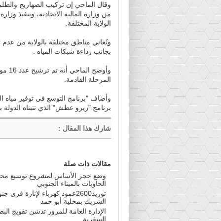
وقال الماحي إن تركيب الصهاريج والطلمب
من وزارة المالية الاتحادية، وتنفيذ وزارة
الولاية المختلفة.
وتُعاني مناطق مختلفة بالولاية من عدم ت
بجانب رداءة شبكات المياه .
وأوضح
المرحلة القادمة.
وأضاف "برنامج التوسع في توفير مياه ا
برنامج "زيرو عطش" الذي تتبناه الدولة ب
شارك هذا المقال
:
مقالات ذات صلة
وضع حجر الأساس لمشروع توسيع مح
الحاويات بالميناء الجنوبي
توريد2600عمود كهرباء لإنارة قرى ج
الشريك بمحلية أبو حمد
الإدارة العامة للمرور تدشن تفويج الب
السفرية