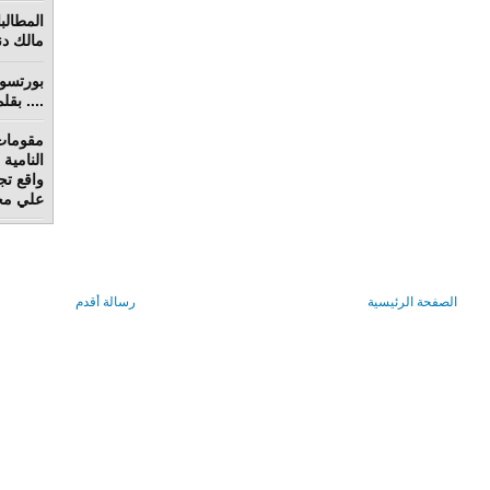
مالك دنق
.... بق
مقومات
واقع تج
علي محم
الصفحة الرئيسية
رسالة أقدم