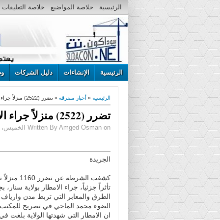
الرئيسية
خلاصة المواضيع
خلاصة التعليقات
الرئيسية
الإنشاءات
دليل الشركات
وظ
الرئيسية
»
أخبار متفرقة
» تضرر (2522) منزلاً جراء الامطار بسنار
تضرر (2522) منزلاً جراء الامطار بسنار
Written By Amged Osman on الخميس، يونيو 23، 2016 | 4:30 م
الجريدة
تأثراً جزئياً، جراء الامطار بولاية سنار،
الطرق والمعابر التي تربط مدن وارياف ا
الضوء محمد الماحي في تصريح للمكت