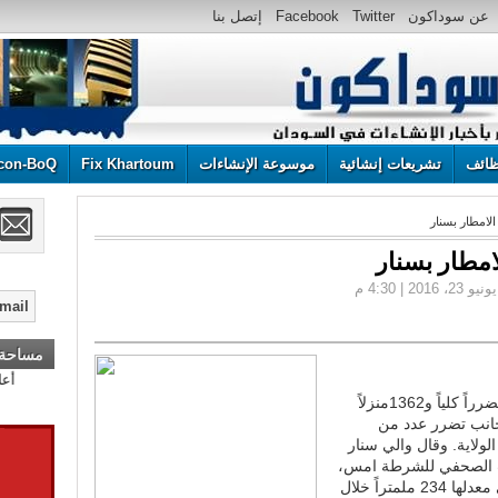
عن سوداكون
Twitter
Facebook
إتصل بنا
ائف
تشريعات إنشائية
موسوعة الإنشاءات
Fix Khartoum
con-BoQ
مساحة إ
كشفت الشرطة عن تضرر 1160 منزلاً تضرراً كلياً و1362منزلاً
 بجانب تضرر عدد من
لولاية. وقال والي سنار
ب الصحفي للشرطة امس،
ان الامطار التي شهدتها الولاية بلغت في معدلها 234 ملمتراً خلال