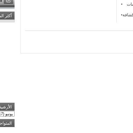
صات
كشافة
أكثر ال
الأرشي
المتواج