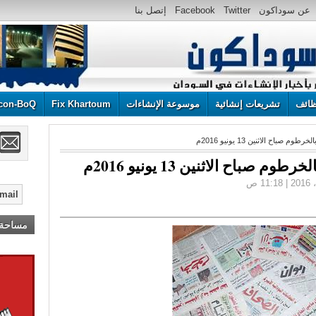
عن سوداكون
Twitter
Facebook
إتصل بنا
ائف
تشريعات إنشائية
موسوعة الإنشاءات
Fix Khartoum
con-BoQ
باح الاثنين 13 يونيو 2016م
باح الاثنين 13 يونيو 2016م
مساحة إ