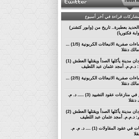
مشاركات قراءة في آخر أسبوع
لحديد بعطبرة.. تاريخ من (وابور كتشنر)
ابة فكتوريا)
نحو إنشاءات صفرية الانبعاثات الكربونية (1/5) ...
الك دنقلا
بورتسودان مدينة يأكلها الصدأ ويقتلها العطش (1)
م: د.م.م. أمجد عثمان عبد اللطيف
نحو إنشاءات صفرية الانبعاثات الكربونية (2/5) ...
الك دنقلا
التحكيم في منازعات عقود التشييد (3) ..... د. م.
دنقلا
بورتسودان مدينة يأكلها الصدأ ويقتلها العطش (2)
لم: د.م.م. أمجد عثمان عبد اللطيف
المطالبات في عقود المقاولات (1) .... د. م. م.
لا