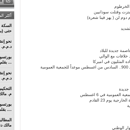
الخرطوم
تزت وقتلت سودانيين
أكثر ال
دوم لن ( يهز فينا شعرة)
السكة ا
لشديد
حتى (بو
د.م.م. م
اصمة جديدة للبلاد
د خلافات مع الوالي
... بقل
ية
د.م.م. م
جديدة
م. مالك 
 العمومية في 6 اغسطس
ة يوم 23 القادم
.... بق
مالك دنق