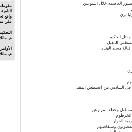
مقومات
يا بري
واقع تج
علي محم
 مقتل الحكيم
م. مالك 
اغسطس المقبل
بالة مسيد الهندي
الأوامر 
م. مالك 
ري
يوم
طني في السادس من اغسطس المقبل
همة قتل وخطف مزارعين
الخرطوم
ية الحوار
م مفصولون وسنقاضيهم
عودية بالبلاد