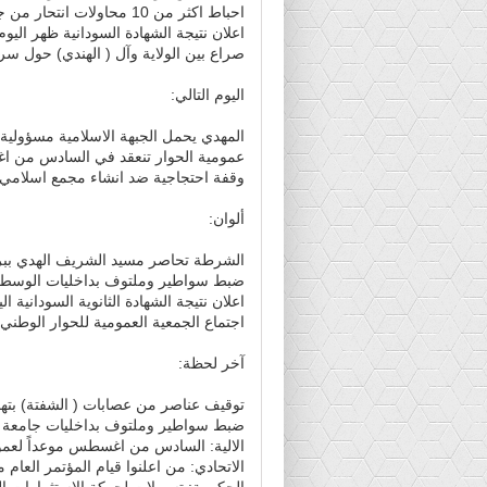
احباط اكثر من 10 محاولات انتحار من جسور العاصمة خلال اسبوعين
اعلان نتيجة الشهادة السودانية ظهر اليوم
صراع بين الولاية وآل ( الهندي) حول سرا
اليوم التالي:
المهدي يحمل الجبهة الاسلامية مسؤولية
عمومية الحوار تنعقد في السادس من 
وقفة احتجاجية ضد انشاء مجمع اسلامي ق
ألوان:
الشرطة تحاصر مسيد الشريف الهدي بب
ضبط سواطير وملتوف بداخليات الوسط
اعلان نتيجة الشهادة الثانوية السودانية ال
اجتماع الجمعية العمومية للحوار الو
آخر لحظة:
توقيف عناصر من عصابات ( الشفتة) بت
ضبط سواطير وملتوف بداخليات جامعة 
الالية: السادس من اغسطس موعداً لعموم
الاتحادي: من اعلنوا قيام المؤتمر العا
الحكومة: تسهيلات لحركة الاستثمارات الس