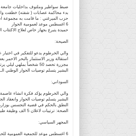
ضبط سواطير وملتوف بداخليات جامعة 
بدء محاكمة عصابات ( شفته) خطفت واب
حزب الميرغني : ما قامت به مجموعة ام 
6 اغسطس موعد لعمومية الحوار
حميدة يتبرع بجهاز خاص لعلاج الاكتئاب ا
الصيحة:
والي الخرطوم يدعو للتفكير في اختيار ع
استقالة وزير الاستثمار بالبحر الاحمر بع
مجزرة تحصد 50 شخصاً بملهي ليلي يرتاده المثليون في اميركا
البشير يتسلم توصيات الحوار الوطني الــ 900.. السادس من اغسطس موعداً للجمعية العموم
السوداني:
والي الخرطوم يؤكد فكرة انشاء عاصمة 
البشير يتسلم توصيات الحوار وانعقاد الجمعية
النطق بالحكم في قضية التجسس بوزارة الخارجي
الصحة: ترتيبات لاعلان 5 الف وظيفة طبية
المجهر السياسي:
6 اغسطس موعد للجمعية العمومية للحوار الوطني