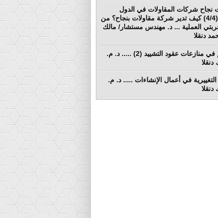
 نجاح شركات المقاولات في الدول
النامية (4/4) كيف تدير شركة مقاولات بنجاح؟ من
ربتي العملية ... د. مهندس مستشار/ مالك
د دنقلا
التحكيم في منازعات عقود التشييد (2) ..... د. م.
دنقلا
التغييرية في أعمال الإنشاءات ..... د. م.
دنقلا