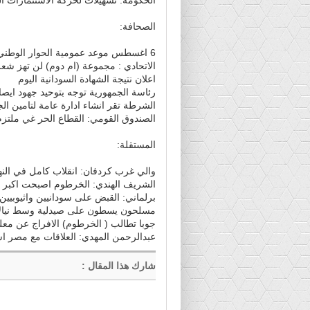
الصحافة:
6 اغسطس موعد عمومية الحوار الوطني والاتصالات مستمرة مع الممانعين
الاتحادي : مجموعة (ام دوم) لن تهز شع
اعلان نتيجة الشهادة السودانية اليوم
رئاسة الجمهورية توجه بتوحيد جهود ايصا
الشرطة تقر انشاء ادارة عامة لتامين ال
الصندوق القومي: القطاع الحر غي ملتزم
المستقلة:
والي غرب كردفان: انقلاب كامل في النه
الشريف الهندي: الخرطوم اصبحت اكبر م
برلماني: القبض على سودانيين واثيوبيين ب
مسلحون يسطون على صيدلية وسط نيالا
جوبا تطالب ( الخرطوم) الافراج عن معل
عبدالرحمن المهدي: العلاقات مع مصر اس
شارك هذا المقال
: