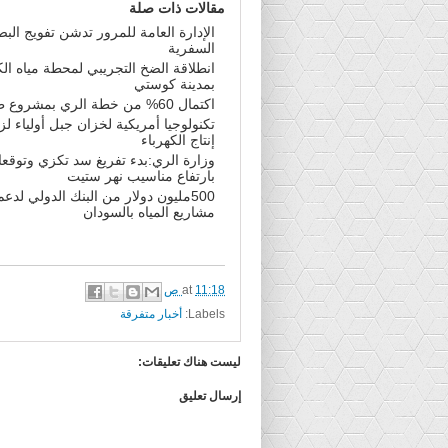
مقالات ذات صلة
الإدارة العامة للمرور تدشن تفويج الب
السفرية
انطلاقة الضخ التجريبي لمحطة مياه ال
بمدينة كوستي
اكتمال 60% من خطة الري بمشروع طوكر
تكنولوجيا أمريكية لخزان جبل أولياء لزي
إنتاج الكهرباء
وزارة الري:بدء تفريغ سد تكزي وتوقع
بارتفاع مناسيب نهر ستيت
500مليون دولار من البنك الدولي لدعم
مشاريع المياه بالسودان
11:18 ص
at
Labels:
أخبار متفرقة
ليست هناك تعليقات:
إرسال تعليق