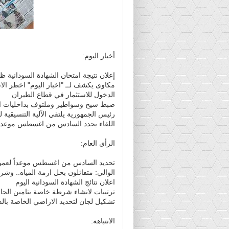
أخبار اليوم:
إعلان نتيجة امتحان الشهادة السودانية ظه
مكاوى يكشف لــ "اخبار اليوم" اخطر ال
الدخول للاستثمار في قطاع الطيران
ضبط سيخ وسواطير وملتوف بداخليات 
رئيس الجمهورية يلتقي الآلية التنسيقية 
اللقاء يحدد السادس من اغسطس موعداً ل
الرأى العام:
تحديد السادس من اغسطس موعداً لعموم
الوالي: متفائلون بحل ازمة المياه.. وش
اعلان نتائج الشهادة السودانية اليوم
ترتيبات لانشاء شرطة خاصة بتامين الجا
تشكيل لجان لتحديد الاراضي الخاصة بالدو
الانتباهة: