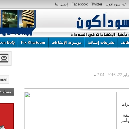
عن سوداكون
Twitter
Facebook
إتصل بنا
ائف
تشريعات إنشائية
موسوعة الإنشاءات
Fix Khartoum
con-BoQ
مساحة إ
راما
يفة
أنتم