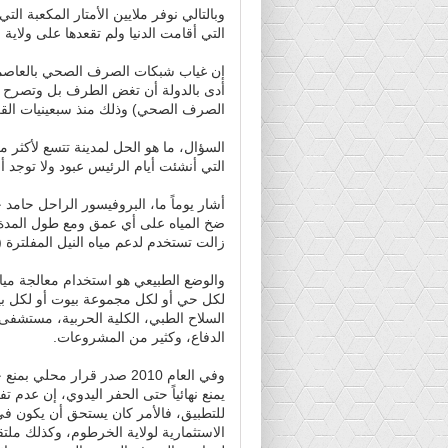
وبالتالي نوفر ملايين الأمتار المكعبة ال
التي أقامت الدنيا ولم تقعدها على ولاية 
إن غياب شبكات الصرف الصحي بالعاصمة 
أدى بالدولة أن تغض الطرف بل وتصرح ل
الصرف الصحي) وذلك منذ سبعينيات الق
التي أنشئت أيام الرئيس عبود ولا ت
أشار يوماً ما، البروفيسور الراحل حامد 
ضخ المياه على أي عمق ومع طول المدة ا
زالت تستخدم لدعم مياه النيل المفلترة (ل
والوضع الطبيعي هو استخدام معالجة مي
لكل حي أو لكل مجموعة بيوت أو لكل ب
السلاح الطبي، الكلية الحربية، مستشف
الدفاع، وكثير من المشروعات.
وفي العام 2010 صدر قرار محل
يمنع نهائياً حتى الحفر اليدوي، إن عدم ت
للتطبيق، فالأمر كان يستحق أن يكون في
الاستثمارية لولاية الخرطوم، وكذلك ملت