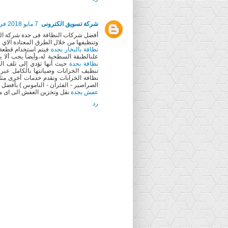
شركة تسويق الكترونى
7 مايو 2018 في 2:05 م
أفضل شركات النظافة فى جدة شركة النو
وتنظيفها من خلال الطرق المعتادة الاي 
نظافة بالبخار بجدة
فيتم استخدام قطعة ق
علىالطبقة السطحية له،وأيضاً يجب ألا يت
نظافة بجدة
حيث أنها تؤدي إلى تلف ال
تنظيف الخزانات وصيانتها بالكامل عبر
نظافة الخزانات ونقدم خدمات أخرى مث
الصراصير - الفئران - الناموس ) بأفضل
عفش بجدة
نقل وتخزين العفش الى اى م
رد