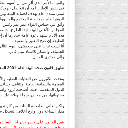
والمياه، الأمر الذي ألزمني أن أسهم مع
في نفس الإطار، آملا أن تتواصل جهودكم
لتبني منتدى عام يهدف لحماية البيئة وترق
الذوق العام ومخاطبة المجتمع والمسؤول
وأثق في حماس اللواء عمر نمر رئيس
المجلس الأعلى للبيئة لهذا الطرح، خاصة
هذه الأيام نشهد دعوة عامة شعارها أن إ
النظيفة إن صح التعبير والتصنيف.
أنا لست غريبا على صحيفتي، اليوم الت
الجميلة، والشكر للأستاذ نبيل غالي.
وإلى محتوى المقال:
تطبيق قانون صحة البيئة لعام 2001 المعدل في 2009
يتحدث الكثيرون عن النفايات الصلبة والأ
القمامة والنظافة العامة. وتتناقل وسائ
الدول المتقدمة، حيث أصبحت ثروة واستثم
محتوياتها، من معادن وزجاج وبلاستيك وأس
ولكن تعاني العاصمة المثلثة من كارثة بي
مدار الساعة دون وازع أخلاقي لتشكل سر
ينص القانون على حظر حفر آبار الساي
سطحية أو جوفية، وأي مهدد للأمن الصحي 