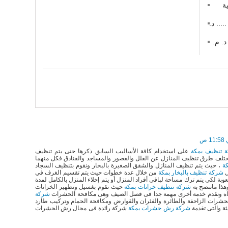
ة
 في منازعات عقود التشييد (2) ..... د.
 في منازعات عقود التشييد (1) د. م.
 تنظيف بمكة
على استخدام كافة الأساليب السابق ذكرها حتى يتم تنظيف
تلف طرق تنظيف المنازل عن الفلل والقصور والمساجد والفنادق فكل منهما
كة
، حيث يتم تنظيف المنازل والشقق الصغيرة بالبخار ونقوم بتنظيف السجاد
ل
شركة تنظيف بالبخار بمكة
من خلال عدة خطوات حيث يتم تقسيم الغرف في
بة لكي يتم ترك مساحة لباقي أفراد المنزل أو يتم إخلاء المنزل بالكامل لمدة
هذا ماتنصح به
شركة تنظيف خزانات بمكة
حيث نقوم بغسيل وتطهير الخزانات
مياه ونقدم خدمة أخرى مهمة جدا فى فصل الصيف وهى مكافحة الحشرات
شركة
حشرات الزاحفة والطائرة والفئران والقوارض ومكافحة الحمام وتركيب طارد
ة والتى تقدمة
شركة رش حشرات بمكة
شركة رائدة فى مجال رش الحشرات