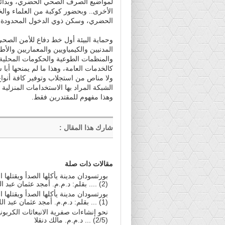
لمواضيع الصرف الصحي الحضري، وبدائل ا
الأخرى.. وبحضور كوكبة من العلماء والخ
الحضري، وسكن ذوي الدخول المحدودة 
وحماية البيئة أول خط دفاع للأمن الص
المدنيين والكيمياويين والمعماريين والأط
والمنظمات الطوعية والحكومات المحلية وا
كالخدمات العامة، وهذا ما لم يمنحها أبا 
ولا مناص من استجلاب وتوفير كافة أنوا
الشبكة المراد بها الاستخدامات المنزلية
وهذا مفهوم للمقتدرين فقط.
شارك هذا المقال
:
مقالات ذات صلة
بورتسودان مدينة يأكلها الصدأ ويقتلها
(2) .... بقلم: د.م.م. أمجد عثمان عبد اللطيف
بورتسودان مدينة يأكلها الصدأ ويقتلها
(1) ... بقلم: د.م.م. أمجد عثمان عبد اللطيف
نحو إنشاءات صفرية الانبعاثات الكربوني
(2/5) ... د.م.م. مالك دنقلا