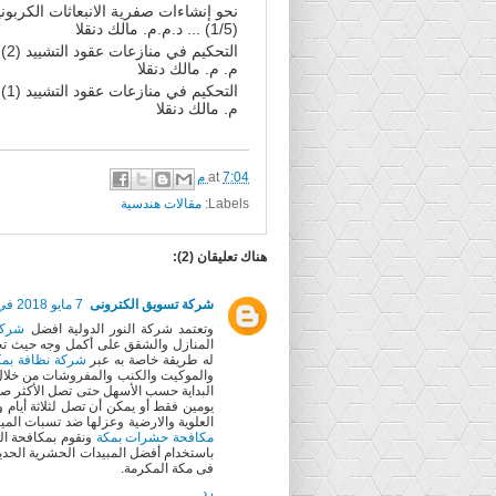
نحو إنشاءات صفرية الانبعاثات الكربوني
(1/5) ... د.م.م. مالك دنقلا
التحكيم
م. م. مالك دنقلا
التحكيم
م. مالك دنقلا
7:04 م
at
Labels:
مقالات هندسية
هناك تعليقان (2):
شركة تسويق الكترونى
7 مايو 2018 في 11:58 ص
وتعتمد شركة النور الدولية افضل
شركة
المنازل والشقق على أكمل وجه حيث تخ
له طريقة خاصة به عبر
شركة نظافة بم
والموكيت والكنب والمفروشات من خلا
البداية حسب الأسهل حتى تصل الأكثر صعو
يومين فقط أو يمكن أن تصل لثلاثة أيام و
العلوية والارضية وعزلها ضد تسبات ال
مكافحة حشرات بمكة
ونقوم بمكافحة ال
باستخدام أفضل المبيدات الحشرية الحديث
فى مكة المكرمة.
رد