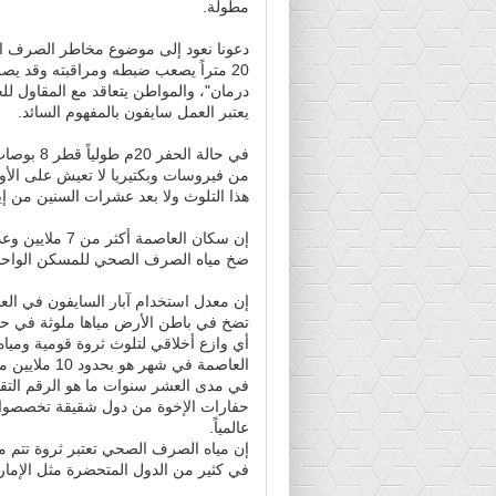
مطولة.
دعونا نعود إلى موضوع مخاطر الصرف الصح
20 متراً يصعب ضبطه ومراقبته وقد يص
درمان"، والمواطن يتعاقد مع المقاول للحف
يعتبر العمل سايفون بالمفهوم السائد.
في حالة ا
من فيروسات وبكتيريا لا تعيش على الأوكس
هذا التلوث ولا بعد عشرات السنين من إي
إن سكان العاص
ضخ مياه الصرف الصحي للمسكن الواحد للأسرة ال
أي وازع أخلاقي لتلوث ثروة قومية ومياه 
في مدى العشر سنوات ما هو الرقم التقدي
حفارات الإخوة من دول شقيقة تخصصوا
عالمياً.
إن مياه الصرف الصحي تعتبر ثروة تتم مع
في كثير من الدول المتحضرة مثل الإمار