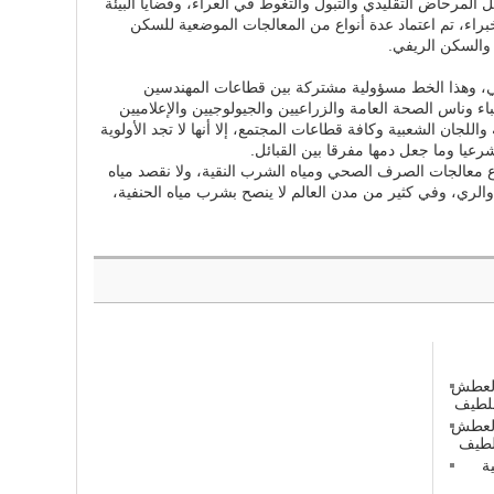
لمرحاض التقليدي والتبول والتغوط في العراء، وقضايا البيئة
براء، تم اعتماد عدة أنواع من المعالجات الموضعية للسكن
والسكن الريفي.
حي، وهذا الخط مسؤولية مشتركة بين قطاعات المهندسين
باء وناس الصحة العامة والزراعيين والجيولوجيين والإعلاميين
للجان الشعبية وكافة قطاعات المجتمع، إلا أنها لا تجد الأولوية
شرعيا وما جعل دمها مفرقا بين القبائل.
ع معالجات الصرف الصحي ومياه الشرب النقية، ولا نقصد مياه
 والري، وفي كثير من مدن العالم لا ينصح بشرب مياه الحنفية،
 العطش
 العطش
ة