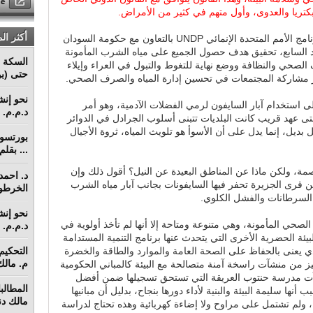
للبكتريا والعدوى، وأول متهم في كثير من الأمراض.
أكثر ال
ومن ضمن أهداف التنمية المستدامة لبرنامج الأمم المتحدة الإنمائي UNDP بالتعاون مع حكومة السودان
د السابع، تحقيق هدف حصول الجميع على مياه الشرب المأمونة
السكة ا
صحي والنظافة ووضع نهاية للتغوط والتبول في العراء وإيلاء
حتى (بو
يز مشاركة المجتمعات في تحسين إدارة المياه والصرف الصحي.
استخدام آبار السايفون لرمي الفضلات الآدمية، وهو أمر
د.م.م. م
تى عهد قريب كانت البلديات تتبنى أسلوب الجرادل في الدوائر
ديل، إنما يدل على أن الأسوأ هو تلويث المياه، ثروة الأجيال
... بقل
اصمة، ولكن ماذا عن المناطق البعيدة عن النيل؟ أقول ذلك وإن
د. احمد 
ن قرى الجزيرة تحفر فيها السايفونات بجانب آبار مياه الشرب
الخرطو
 السرطانات والفشل الكلوي.
ي المأمونة، وهي متنوعة ومتاحة إلا أنها لم تأخذ أولوية في
د.م.م. م
ئة الحضرية الأخرى التي يتحدث عنها برنامج التنمية المستدامة
 يعنى بالحفاظ على الصحة العامة والموارد والطاقة والخضرة
م. مالك 
نجليز من منشآت راسخة آمنة متصالحة مع البيئة كالمباني الحكومية
شآت مدرسة حنتوب العريقة التي تستحق تسجيلها ضمن أفضل
أنها سليمة البيئة والبنية لأداء دورها بنجاح، بدليل أن مبانيها
مالك دنق
عية، ولم تشتمل على مراوح ولا إضاءة كهربائية وهذه تحتاج لدراسة