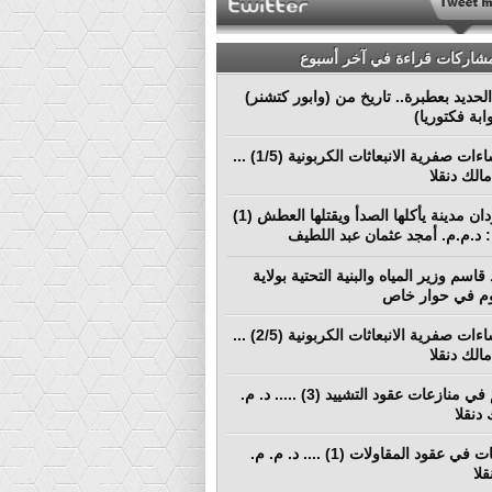
مشاركات قراءة في آخر أسبوع
لحديد بعطبرة.. تاريخ من (وابور كتشنر)
ابة فكتوريا)
نحو إنشاءات صفرية الانبعاثات الكربونية (1/5) ...
الك دنقلا
بورتسودان مدينة يأكلها الصدأ ويقتلها العطش (1)
م: د.م.م. أمجد عثمان عبد اللطيف
قاسم وزير المياه والبنية التحتية بولاية
م في حوار خاص
نحو إنشاءات صفرية الانبعاثات الكربونية (2/5) ...
الك دنقلا
التحكيم في منازعات عقود التشييد (3) ..... د. م.
دنقلا
المطالبات في عقود المقاولات (1) .... د. م. م.
لا