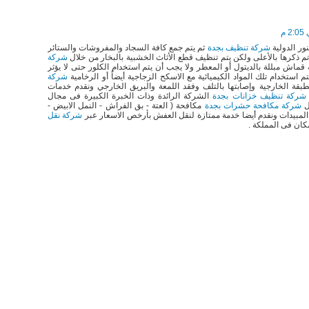
ر الدولية
شركة تنظيف بجدة
ثم يتم جمع كافة السجاد والمفروشات والستائر
تم ذكرها بالأعلى ولكن يتم تنظيف قطع الأثاث الخشبية بالبخار من خلال
شركة
ماش مبللة بالديتول أو المعطر ولا يجب أن يتم استخدام الكلور حتى لا يؤثر
م استخدام تلك المواد الكيميائية مع الاسكح الزجاجية أيضاً أو الرخامية
شركة
طبقة الخارجية وإصابتها بالتلف وفقد اللمعة والبريق الخارجي ونقدم خدمات
شركة تنظيف خزانات بجدة
الشركة الرائدة وذات الخبرة الكبيرة فى مجال
ل
شركة مكافحة حشرات بجدة
مكافحة ( العتة - بق الفراش - النمل الابيض -
 المبيدات ونقدم أيضا خدمة ممتازة لنقل العفش بأرخص الاسعار عبر
شركة نقل
كان فى المملكة .