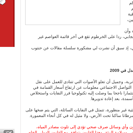
كم
ية
ين،
 وأن
يجابي، ردا على الخرطوم تقع في آخر قائمة العواصم غير
الي، إذ سبق أن نشرت لي مشكورة سلسلة مقالات عن حنتوب
تربة، وجميل أن تعلو الأصوات التي تتنادى للعمل على نقل
ل التواصل الاجتماعي معلومات عن ارتفاع أسعار القمامة في
ارا ناجحا بما وصلت إليه تكنولوجيا فرز النفايات واستخلاص
مدة، بعد إعادة تدويرها.
ئية غير منظورة، تتمثل في النفايات السائلة، التي يتم ضخها على
طانا ساكنا تحت الأرض، ولا مثيل له في كل أنحاء المعمورة.
فون وأي وسائل صرف صحي تؤدي إلى تلوث مصادر المياه،
وسلامة البيئة، وهذا القانون يتوافق مع القانون الدولي الخاص