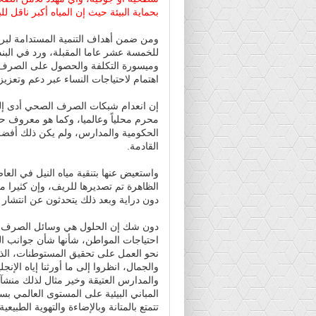
بحماية البيئة حيث إن المياه أكبر ناقل 
للخمسة عشر عاما المقبلة، ورد في البن
وميسورة التكلفة والحصول على الصرف ال
اهتمام لاحتياجات النساء عبر دعم وتعز
إن انعدام شبكات الصرف الصحي أدى إلى 
محرم محلياً وعالميا، وكما هو معروف ح
الحكومية والمدارس، ولم يكن ذلك أفضل ب
القادمة.
واستعيض عنها بتنقية مياه النيل في الع
الظاهرة تم تصديرها للريف، وإن كثيرا م
دون دراية وبعد ذلك يتحدثون عن انتشار
دون شك إن الحلول هي وسائل الصرف الصح
احتياجات المواطن، شأنها شأن جوانب البي
نحو العمل على تحقيق المستوطنات، الذي
والجمال، انظروا إلى ما أورثنا إياه الإ
والمدارس العتيقة وخير مثال لذلك من
المباني البيئية على المستوى العالمي بسبب 
تتمتع بالمتانة وبالإضاءة والتهوية الطبي