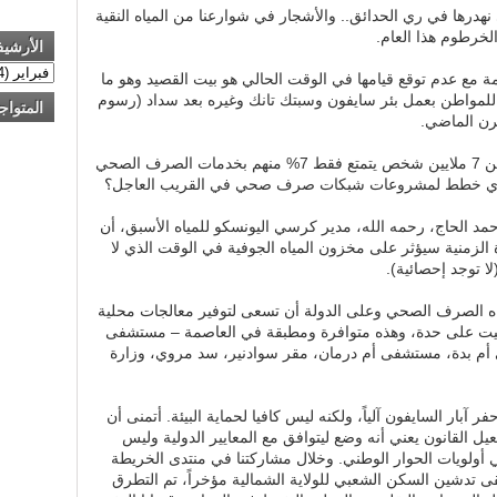
تي نهدرها في ري الحدائق.. والأشجار في شوارعنا من المياه النقية
الخرطوم هذا العام.
الأرشي
مع عدم توقع قيامها في الوقت الحالي هو بيت القصيد وهو ما
لمواطن بعمل بئر سايفون وسبتك تانك وغيره بعد سداد (رسوم
المتواج
رن الماضي.
السؤال، ما هو الحل لمدينة تتسع لأكثر من 7 ملايين شخص يتمتع فقط 7% منهم بخدمات الصرف الصحي
وجد أي خطط لمشروعات شبكات صرف صحي في القريب العاجل؟
حمد الحاج، رحمه الله، مدير كرسي اليونسكو للمياه الأسبق، أن
لزمنية سيؤثر على مخزون المياه الجوفية في الوقت الذي لا
ا توجد إحصائية).
اه الصرف الصحي وعلى الدولة أن تسعى لتوفير معالجات محلية
يت على حدة، وهذه متوافرة ومطبقة في العاصمة – مستشفى
ى أم بدة، مستشفى أم درمان، مقر سوادنير، سد مروي، وزارة
ي بمنع حفر آبار السايفون آلياً، ولكنه ليس كافيا لحماية البيئة. أتمنى أن
فعيل القانون يعني أنه وضع ليتوافق مع المعايير الدولية وليس
 أولويات الحوار الوطني. وخلال مشاركتنا في منتدى الخريطة
قى تدشين السكن الشعبي للولاية الشمالية مؤخراً، تم التطرق