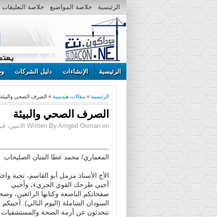
الرئيسية
خلاصة المواضيع
خلاصة التعليقات
الرئيسية
الإنشاءات
دليل الشركات
وظ
الرئيسية
»
مقالات هندسية
» الصرف الصحي والبيئة
الصرف الصحي والبيئة
Written By Amged Osman on الاثنين، فبراير 22، 2016 | 7:04 م
المعماري/ محمد عطا المنان الصليحاب
الأخ الأستاذ مزمل أبو القاسم، تحية واحت
أحيي طرحك القوي الجريء، وأحيي
صفحاتكم الناصعة وكتابها الرائعين، وصح
السودان الشاملة (اليوم التالي). أحييكم و
تتحدثون عن أزمة الصحة والمستشفيات