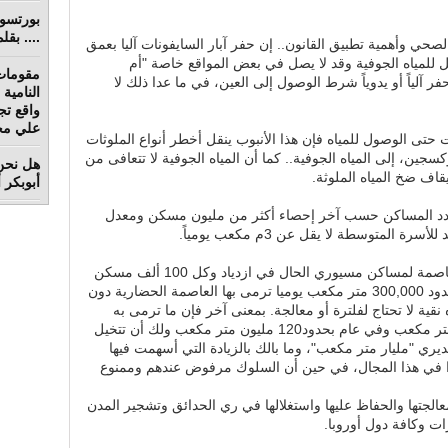
.... بق
ي وأهمية تطبيق القانون.. إن حفر آبار السايفونات آليا بعمق
ل للمياه الجوفية وقد لا يصل في بعض المواقع خاصة "أم
مقومات
ر آلياً أو يدوياً شرط الوصول إلى العين، في ما عدا ذلك لا
واقع تج
علي محم
لحفر 20م طولياً قطر 8 بوصات حتى الوصول للمياه فإن هذا الأنبوب ينقل أخطر أنواع الملوثات
جين، إلى المياه الجوفية.. كما أن المياه الجوفية لا تتعافى من
هل نحن 
قاف ضخ المياه الملوثة.
أبوبكر 
مة أكثر من 7 ملايين وعدد المساكن حسب آخر إحصاء أكثر من مليون مسكن ومعدل
متوسطة لا يقل عن 3م مكعب يومياً.
إن معدل استخدام آبار السايفون في العاصمة لمساكن مسيوري الحال في ازدياد وكل 100 ألف مسكن
تضخ في باطن الأرض مياها ملوثة في حدود 300,000 متر مكعب يوميا ترمى بها العاصمة الحضارية دون
نقية لا تحتاج لفلترة أو معالجة. بمعنى آخر فإن ما ترمى به
العاصمة في شهر هو بحدود 10 ملايين متر مكعب وفي عام بحدود120 مليون متر مكعب ولك أن تتخيل
ري "مليار متر مكعب"، وما بالك بالزيادة التي أسهمت فيها
 في هذا المجال، في حين أن السلوك مرفوض عندهم وممنوع
الجتها والحفاظ عليها واستغلالها في ري الحدائق وتشجير المدن
ات وكافة دول أوروبا.