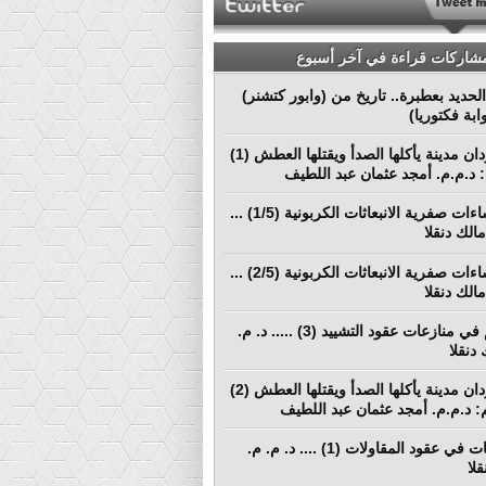
مشاركات قراءة في آخر أسبوع
لحديد بعطبرة.. تاريخ من (وابور كتشنر)
ابة فكتوريا)
بورتسودان مدينة يأكلها الصدأ ويقتلها العطش (1)
م: د.م.م. أمجد عثمان عبد اللطيف
نحو إنشاءات صفرية الانبعاثات الكربونية (1/5) ...
الك دنقلا
نحو إنشاءات صفرية الانبعاثات الكربونية (2/5) ...
الك دنقلا
التحكيم في منازعات عقود التشييد (3) ..... د. م.
دنقلا
بورتسودان مدينة يأكلها الصدأ ويقتلها العطش (2)
لم: د.م.م. أمجد عثمان عبد اللطيف
المطالبات في عقود المقاولات (1) .... د. م. م.
لا