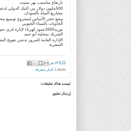
بارتفاع مناسيب نهر ستيت
500مليون دولار من البنك الدولي لدعم
مشاريع المياه بالسودان
وضع حجر الأساس لمشروع توسيع مح
الحاويات بالميناء الجنوبي
توريد2600عمود كهرباء لإنارة قرى ج
الشريك بمحلية أبو حمد
الإدارة العامة للمرور تدشن تفويج الب
السفرية
9:22 ص
at
Labels:
أخبار متفرقة
ليست هناك تعليقات:
إرسال تعليق