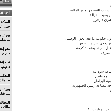
سحب الثقة من وزير المالية
أكثر ال
 بشرق دارفور
السكة ا
حتى (بو
... بقل
لنهب في طريق الضعين
 قبل الميلاد بمنطقة كرمة
 الصرف
د.م.م. م
د.م.م. م
بدعة سودانية
 المواطنين
م. مالك 
ة البرلمان
رجة مساعد رئيس الجمهورية
.... بق
مالك دنق
قرار زيادات الغاز