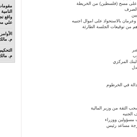
ة على مسح (فلسطين) من الخريطة
مقومات
 الصرف
ين
واقع تج
عرمان بالاستحواذ على اموال اجنبيه
علي محم
م من توقيعات الجلسة الطارئة
الأوامر 
م. مالك 
م. مالك 
بنك المركزي
دل
ب الثقة من وزير المالية
 الجنيه
مسؤولين ووزراء
درجة مساعد رئيس