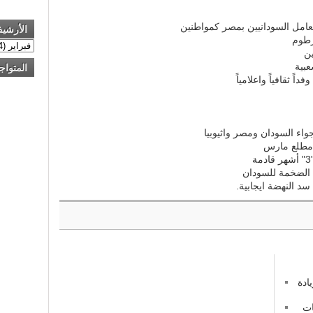
نعامل السودانيين بمصر كمواطنين
الأرشي
رطوم
ين
عبية
المتواج
داً ثقافياً واعلامياً
جواء السودان ومصر واثيوبيا
ر مطلع مارس
ا الضخمة للسودان
 النهضة ايجابية.
ادة
ات