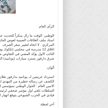
الرأى العام:
الوطني: الوقت ما زال مبكراً للحديث ع
اسناد ملف العلاقات الصينية لعوض الجاز.
المركزي : لا اتجاه لتغيير سعر الصرف
اغلاق 12 مدرسة في محليتي (تلكوك وهمشكوريب) لنقص المعلمين
النائب الاول يؤكد المضي في التفاوض مع
شرق دارفور تسترد سيارات (يوناميد) الم
ألوان:
استرداد عربيتين لــ يوناميد بدارفور تقلان و
الكشف عن رسالة خطيرة من المهدي للرئ
الامين العام : الحوار الوطني سيؤسس 
السلطات تلغي اول مؤتمر صحفي لرئيس 
قيادي في الحزب الشيوعي يتوقع انهيار ا
آخر لحظة: