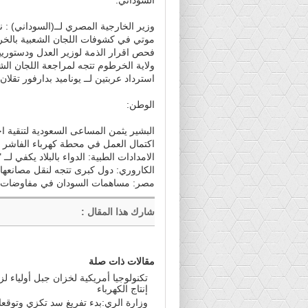
وزير الخارجية المصري لــ(السوداني) : 
موتي في كشوفات اللجان الشعبية بالخ
فحص اقرار الذمة لوزير العدل ودستوري
ولاية الخرطوم تتجه لمراجعة اللجان الش
استرداد عربتين لــ يوناميد بدارفور تقلان وف
الوطن:
البشير يثمن المساعى السعودية لتنقية ا
اكتمال العمل في محطة كهرباء الفاش
الامدادات الطبية: الدواء بالبلاد يكفي لــ "3" أشهر قادمة
الكاروري: دول كبرى تتجه لنقل مصانعه
مصر: مساهمات السودان في مفاوضات سد
شارك هذا المقال
:
مقالات ذات صلة
تكنولوجيا أمريكية لخزان جبل أولياء لزي
إنتاج الكهرباء
وزارة الري:بدء تفريغ سد تكزي وتوقع