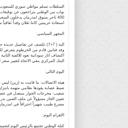
السلطات تسلم مواطن سوري للسعودية
نواب من الوطني يتراجعون عن توقيعات 
400 تاجر بسوق امدرمان يدخلون السجن بسبب الازالة
استعادة عربيتين كانتا تقلان وفداً ثقافياً
المجهر السياسي:
الية ( 7+7) تكشف عن تفاصيل جديدة حول حكومة ما بعد الحوار الوطني
وفد فنانين قادم من الخرطوم يتعرض ل
اكتشاف اثار سودانية تعود للالفية الثانية
البنك المركزي ينفي الاتجاه لتغيير سعر
اليوم التالي:
هيئة الاتصالات: ما قامت به (زين) ليس 
ضبط عصابة يقودها نظامي متهمة بابتزاز
شعيب: مخرجات الحوار ستعدل في عضوي
تعيين الجاز مسؤولاً عن ملف الصين بد
مصرع طبيب شهيراً احتراقاً في امدرمان
الاهرام اليوم:
كتلة الوطني تجتمع بالرئيس اليوم لتجميد 