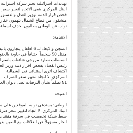
تهديدات اسرائيلية تجبر شركة استرالي
البنك المركزي ينفي الاتجاه لتغيير سعر
فحص قرار الذمة لوزير العدل والدستوري
منشقون من قطاع الشمال يتهمون عقار و
نواب عن الوطني يطالبون بحذف اسماءه
الانتباهة:
السجن والابعاد لــ 6 اطفال يتجارون بالبشر
مقتل 50 شخصاً اختناقاً في حاوية بالجنوب
السلطات تطارد مروجي شائعات باسم ال
رئيس القضاء يفحص اقرار ذمة وزير الع
اكتشاف اثري استثنائي في الشمالية
المركزي: لا اتجاه لتغيير سعر الصرف
51 تظلماً بشأن الترقيات تصل ديوان العدالة في الخرطوم
الصيحة:
الوطني: يستدعي نوابه الموقعين على سح
البنك المركزي: لا اتجاه لتغيير سعر صرف
ضبط شبكة تخصصت في سرقة مقتنيات 
الجاز مسؤولاً عن العلاقات مع الصين ب
السوداني: