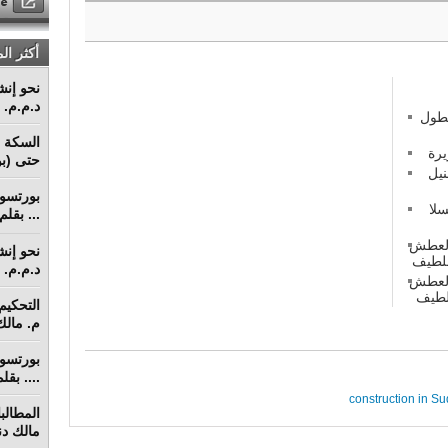
أكثر ال
د.م.م. م
بطول
السكة ا
يرة
حتى (بو
نيل
لا
... بقل
 العطش
د.م.م. م
 العطش
م. مالك 
.... بق
construction in S
مالك دنق