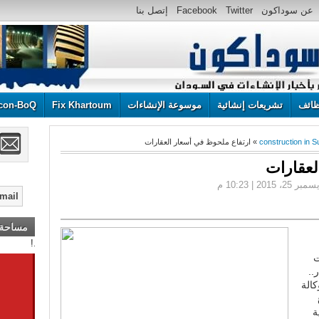
عن سوداكون
Twitter
Facebook
إتصل بنا
ائف
تشريعات إنشائية
موسوعة الإنشاءات
Fix Khartoum
con-BoQ
construction in 
» ارتفاع ملحوظ في أسعار العقارات
لعقارات
مساحة إ
أعلن هنا ... أعلن هنا ... أعلن هنا ...!
ت
..
الة
ة