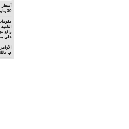
أسعار م
30 يناير 2022
مقومات
واقع تج
علي محم
الأوامر 
م. مالك 