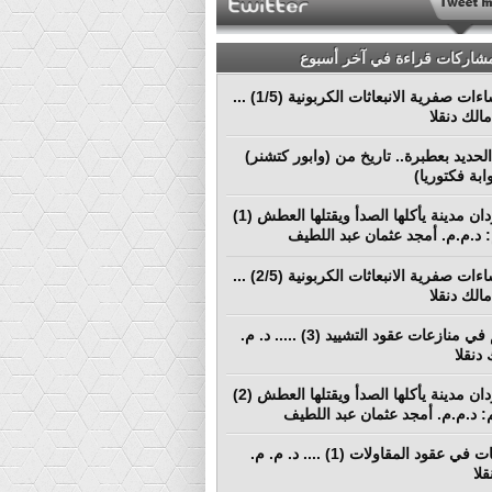
مشاركات قراءة في آخر أسبوع
نحو إنشاءات صفرية الانبعاثات الكربونية (1/5) ...
الك دنقلا
لحديد بعطبرة.. تاريخ من (وابور كتشنر)
ابة فكتوريا)
بورتسودان مدينة يأكلها الصدأ ويقتلها العطش (1)
م: د.م.م. أمجد عثمان عبد اللطيف
نحو إنشاءات صفرية الانبعاثات الكربونية (2/5) ...
الك دنقلا
التحكيم في منازعات عقود التشييد (3) ..... د. م.
دنقلا
بورتسودان مدينة يأكلها الصدأ ويقتلها العطش (2)
لم: د.م.م. أمجد عثمان عبد اللطيف
المطالبات في عقود المقاولات (1) .... د. م. م.
لا