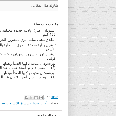
شارك هذا المقال
:
مقالات ذات صلة
السودان.. طرق ولائية جديدة مختلفة 
466 كلم
انطلاق تأهيل بنيات الري بمشروع الجز
تدشين بداية سفلتة الطرق الداخلية بال
الأبيض
تدشين كهرباء شرق السودان بـ"خط كس
كوليل"
بورتسودان مدينة يأكلها الصدأ ويقتلها
(2) .... بقلم: د.م.م. أمجد عثمان عبد اللطيف
بورتسودان مدينة يأكلها الصدأ ويقتلها
(1) ... بقلم: د.م.م. أمجد عثمان عبد اللطيف
10:23 م
at
Labels:
أخبار الإنشاءات
,
سوق الإنشاءات
,
udan
ليست هناك تعليقات: