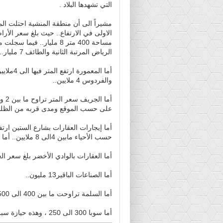
التي تشهدها البلاد .
مشيراً الى أن منطقة المنشية احتلت الم
الاولى في الارتفاع.. حيث بلغ سعر الأر
مساحة 400 متر 8 مليار.. فيما سجلت
الرياض المرتبة الثانية والطائف 7 مليار...
والفردوس 4 ملايين..
على حسب الموقع ومدى قربه من الظلط
حسب الأحياء مابين 4الى 8 ملايين.. أما الشقق غير المفروشة تراوحت ما بين 3 الى 2 ونصف..
أما العقارات بالوادي الأخضر بلغ سعر العقار 10 الى 15م
أما الصناعات الباقير13 مليون..
أما السلمة تراوحت ما بين 400 الى 500 جنبه،
أما سوبا 300 الى 250 ، وهذه حيازة سبب انخفاض غير مرغوب فيها وتفتقر للخدمات.