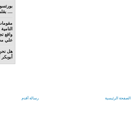
.... بق
مقومات
واقع تج
علي محم
هل نحن 
أبوبكر 
الصفحة الرئيسية
رسالة أقدم