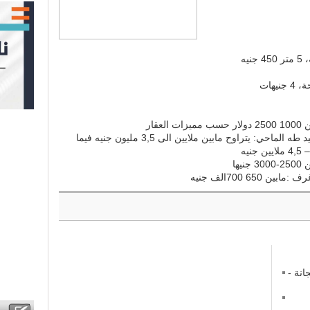
قار
سعر المنزل العادى بمنطقة جبرة والشهيد طه الماحي: يتراوح مابين ملايين الى 3,5 مليون جنيه فيما
ها
نة -