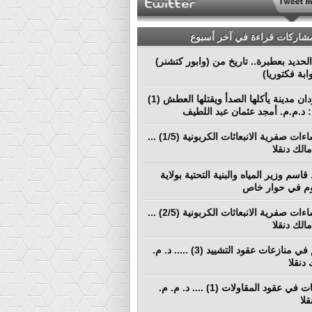
مشاركات قراءة في آخر أسبوع
لحديد بعطبرة.. تاريخ من (وابور كتشنر)
ابة فكتوريا)
بورتسودان مدينة يأكلها الصدأ ويقتلها العطش (1)
م: د.م.م. أمجد عثمان عبد اللطيف
نحو إنشاءات صفرية الانبعاثات الكربونية (1/5) ...
الك دنقلا
قاسم وزير المياه والبنية التحتية بولاية
م في حوار خاص
نحو إنشاءات صفرية الانبعاثات الكربونية (2/5) ...
الك دنقلا
التحكيم في منازعات عقود التشييد (3) ..... د. م.
دنقلا
المطالبات في عقود المقاولات (1) .... د. م. م.
لا