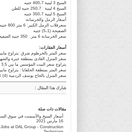
السيخ 3 لينية 400،7 جنيه
السيخ 4 لينية : 250،7 جنيه للطن
السيخ 5 لينية 350،7 جنيه
أسعار الرمل والخرسانة:
سعرقلاب الرمل الكبير: 6 متر 800 جنيه، 5 متر 450 جنيه
الصفيحة (5،1) جنيه
سعر الخرسانة 6 متر : 350 جنيه الصفيحة، 4 جنيهات
أسعار العقارات:
سعر المتر بالخرطوم شرق :يتراوح مابين 1000 2500 دولار حسب مميزات الع
يتراوح سعر البيت المؤسس ما بين 3,5 – 4,5 ملايين جنيه
سعر المتر بمنطقة الحلفايا : يتراوح مابين 2500-3000 جني
سعر المنزل بالحاج يوسف الردمية (4) غرف :مابين 650 700الف جنيه
شارك هذا المقال
:
مقالات ذات صلة
أسعار السيخ والأسمنت في سوق السجا
16 مارس 2021
Jobs at DAL Group - Construction
Technician