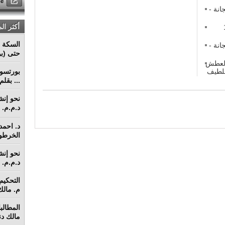
نة -
أكثر ال
طوم 15
السكة ا
نة -
حتى (بو
 العطش
... بقل
د.م.م. م
د. احمد 
الخرطو
د.م.م. م
م. مالك 
مالك دنق