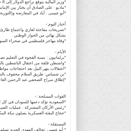
*وزير المالية يتوقع تراجع الدولار إلى 8 جنيهات .
*مادبو : على الصادق أن يختار بين الإمام
*أبو عيسى : أياد في المعارضة و(الثورية
أخبار اليوم:-
*تصريحات مفاجئة لغازي واجتماع طارئ 
بشكل نهائي من الحوار الوطني .
*وفاة مهاجر فلسطيني في صحراء السود
الأيام:-
*برلمانيون : نسبة الفجوة في التعليم تصل إلى
*واشنطن قلقة من اعتقال الناشطين بال
*اعتقالات بنهر النيل بعد احتجاجات موا
*بن شمباس: طريق السلام محفوف بالت
*إطلاق سراح الصحفي عبد الرحمن العا
القوات المسلحة :-
*السعودية تؤكد دعمها للسودان في كل ال
*رئيس الأركان المشتركة : عمليات الصي
*حجاج البعثة العسكرية يصلون مكة الم
المستقلة:-
* أبو عيسى :تحالف المهدي الجديد تسلم