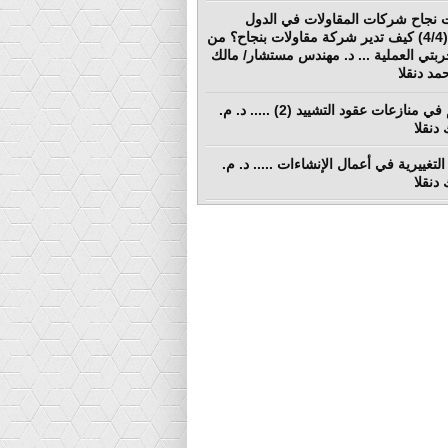
 نجاح شركات المقاولات في الدول
النامية (4/4) كيف تدير شركة مقاولات بنجاح؟ من
ربتي العملية ... د. مهندس مستشار/ مالك
د دنقلا
التحكيم في منازعات عقود التشييد (2) ..... د. م.
دنقلا
التغييرية في أعمال الإنشاءات ..... د. م.
دنقلا