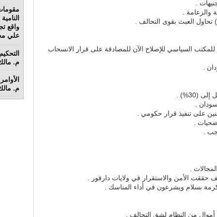
مقومات
ة والزعامة .
) تحاول العبث بقوى التحالف .
واقع تج
علي محم
للمكتب السياسي للإصلاح الآن للمصادقة على قرار الانسحاب
م. مالك 
ان .
الأوامر 
م. مالك 
 (30%) .
سودان .
طنين على تنفيذ قرار حكومي .
ضحيات .
جب .
مجالات .
ف حققت الأمن والاستقرار في ولايات دارفور .
كرمة بسلام ويشرعون في أداء المناسك .
 أموال من النظام لشق التحالف .