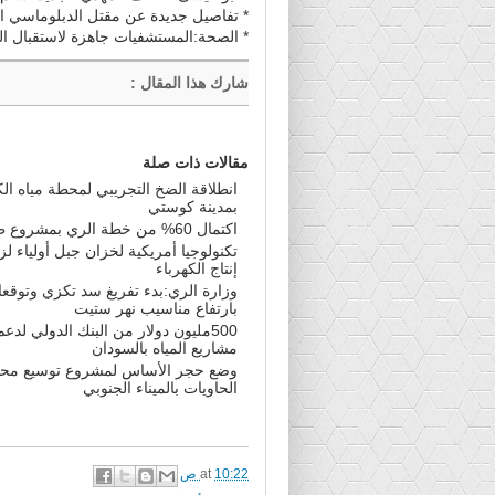
* تفاصيل جديدة عن مقتل الدبلوماسي ال
* الصحة:المستشفيات جاهزة لاستقبال ال
شارك هذا المقال
:
مقالات ذات صلة
انطلاقة الضخ التجريبي لمحطة مياه ال
بمدينة كوستي
اكتمال 60% من خطة الري بمشروع طوكر
تكنولوجيا أمريكية لخزان جبل أولياء لزي
إنتاج الكهرباء
وزارة الري:بدء تفريغ سد تكزي وتوقع
بارتفاع مناسيب نهر ستيت
500مليون دولار من البنك الدولي لدعم
مشاريع المياه بالسودان
وضع حجر الأساس لمشروع توسيع مح
الحاويات بالميناء الجنوبي
10:22 ص
at