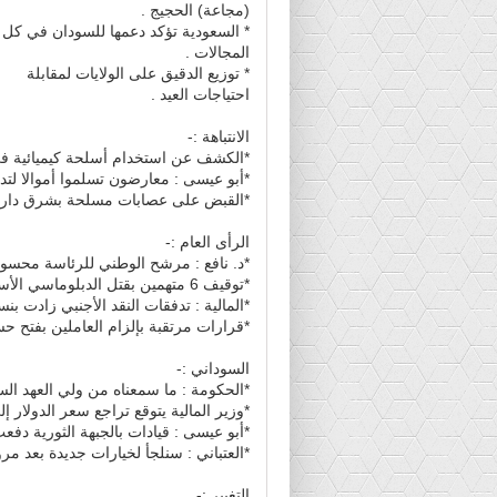
(مجاعة) الحجيج .
* السعودية تؤكد دعمها للسودان في كل
المجالات .
* توزيع الدقيق على الولايات لمقابلة
احتياجات العيد .
الانتباهة :-
*الكشف عن استخدام أسلحة كيميائية في
*أبو عيسى : معارضون تسلموا أموالا لتدم
*القبض على عصابات مسلحة بشرق دارف
الرأى العام :-
*د. نافع : مرشح الوطني للرئاسة محسوم
*توقيف 6 متهمين بقتل الدبلوماسي الأسباني .
*المالية : تدفقات النقد الأجنبي زادت بنسبة (18
*قرارات مرتقبة بإلزام العاملين بفتح حس
السوداني :-
*الحكومة : ما سمعناه من ولي العهد الس
*وزير المالية يتوقع تراجع سعر الدولار إلى اقل م
*أبو عيسى : قيادات بالجبهة الثورية دفعت
*العتباني : سنلجأ لخيارات جديدة بعد مر
التغيير :-