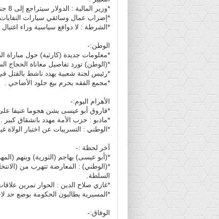
*وزير المالية : الدولار سيتراجع إلى 8 جنيهات والتضخم إلى 30% .
*إضراب عمال وسائقي سيارات النفايات 
*الشرطة : لا دوافع سياسية وراء اغتيال 
الوطن:-
*معلومات جديدة (كارثية) حول مباراة ا
*(الوطن) تورد تفاصيل معاناة الحجاج الس
*رئيس لجنة شعبية يهدد ناشط بالقتل في
*مجمع الفقه يحرم بيع جلود الأضاحي .
الأهرام اليوم:-
*فاروق أبو عيسى يشن هجوما عنيفا على ا
*مادبو : حزب الأمة مهدد بانشقاق كبير .
*الوطني : التسريبات عن اختيار الولاة غ
آخر لحظة :-
*(أبو عيسى) يهاجم (الثورية) ويتهم (المه
*(الوطني) : المعارضة تتهرب من (الانتخ
السلطة.
*غازي صلاح الدين : الحوار تمرين علاقا
*المسيرية يطالبون الحكومة بوضع حد لا
الوفاق:-