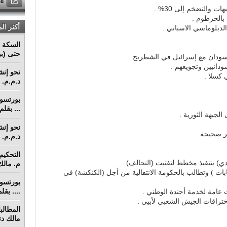
بالخرطوم .
أكثر ال
الدبلوماسي الاسباني .
السكة ا
حتى (بو
لسودان مع إسرائيل في الشطرنج .
ودانيين وتجويعهم .
 كسلا .
د.م.م. م
... بقل
لجبهة الثورية .
ير صحيحة .
د.م.م. م
دي) بتنفيذ مخطط لتفتيت (التحالف) .
م. مالك 
ابات ) وتطالب بالحكومة الانتقالية من أجل (الكنكشة) في
.... بق
ت عامة لخدمة أجندة الوطني .
ختراقات الجيش الشعبي لأبيي .
مالك دنق