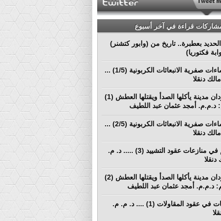
مشاركات قراءة في آخر أسبوع
لحديد بعطبرة.. تاريخ من (وابور كتشنر)
ابة فكتوريا)
نحو إنشاءات صفرية الانبعاثات الكربونية (1/5) ...
الك دنقلا
بورتسودان مدينة يأكلها الصدأ ويقتلها العطش (1)
م: د.م.م. أمجد عثمان عبد اللطيف
نحو إنشاءات صفرية الانبعاثات الكربونية (2/5) ...
الك دنقلا
التحكيم في منازعات عقود التشييد (3) ..... د. م.
دنقلا
بورتسودان مدينة يأكلها الصدأ ويقتلها العطش (2)
لم: د.م.م. أمجد عثمان عبد اللطيف
المطالبات في عقود المقاولات (1) .... د. م. م.
لا