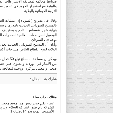
ضوابط محكمة لمطابقة الاشتراطات الص
والبيئية مع استمرار الجهود فى تطوير ق
الثروة الحيوانية بالولاية.
وقال فى تصريح ( لسونا) إن عمليات الص
بالمسلخ السوداني الحديث بامدرمان ستب
بنهاية شهر أغسطس القادم و يستهدف
الوصول للمواصفات العالمية لصادرات ا
نوعه فى السودان .
وأبان أن المسلخ السوداني الحديث يعد 
الولاية لمنح القطاع الخاص مساحات أكبر 
من الأبقار في الوردية و يحتوي علي ح
صحى و معمل مركزى ووحدة لمعالجة وحفظ الجلود
شارك هذا المقال
:
مقالات ذات صلة
عطاء نقل حجر دبش من موقع محجر
الشركة بأم طيور لشركة السلام لإنتاج
الأسمنت المحدودة 17/8/2014