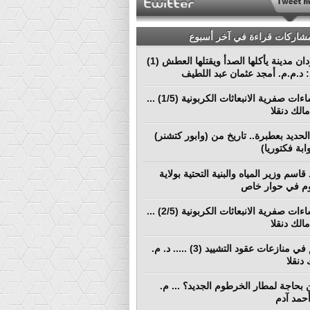
مشاركات قراءة في آخر أسبوع
بورتسودان مدينة يأكلها الصدأ ويقتلها العطش (1)
م: د.م.م. أمجد عثمان عبد اللطيف
نحو إنشاءات صفرية الانبعاثات الكربونية (1/5) ...
الك دنقلا
لحديد بعطبرة.. تاريخ من (وابور كتشنر)
ابة فكتوريا)
قاسم وزير المياه والبنية التحتية بولاية
م في حوار خاص
نحو إنشاءات صفرية الانبعاثات الكربونية (2/5) ...
الك دنقلا
التحكيم في منازعات عقود التشييد (3) ..... د. م.
دنقلا
بحاجة لمطار الخرطوم الجديد؟ ... م.
أحمد آدم