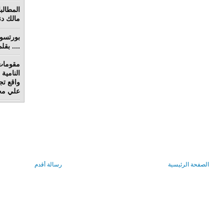
مالك دنق
.... بق
مقومات
واقع تج
علي محم
الصفحة الرئيسية
رسالة أقدم