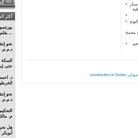
سنار
ية
أكثر ال
يوم
ء محمد
... بقل
جم
د.م.م. م
السكة ا
حتى (بو
سودان
,
construction in Sudan
د. احمد 
الخرطو
د.م.م. م
م. مالك 
هل نحن 
أبوبكر 