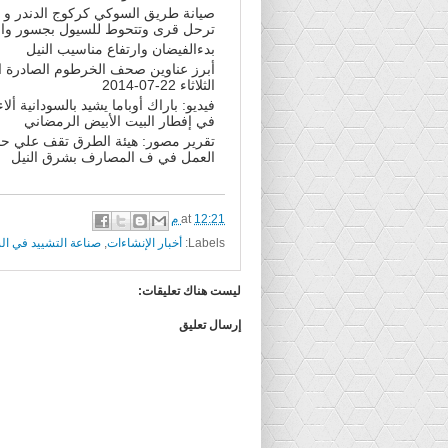
صيانة طريق السوكي كركوج الدندر و 
ترحل قرى وتتحوط للسيول بجسور واق
بدءالفيضان وارتفاع مناسيب النيل
أبرز عناوين صحف الخرطوم الصادرة ال
الثلاثاء 22-07-2014
فيديو: باراك أوباما يشيد بالسودانية ألا
في إفطار البيت الأبيض الرمضاني
تقرير مصور: هيئة الطرق تقف علي ح
العمل في ف المصارف بشرق النيل
12:21 م
at
Labels:
أخبار الإنشاءات
,
صناعة التشييد في ال
ليست هناك تعليقات:
إرسال تعليق