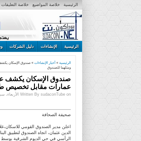
الرئيسية
خلاصة المواضيع
خلاصة التعليقات
الرئيسية
الإنشاءات
دليل الشركات
وظ
الرئيسية
»
أخبار الإنشاءات
» صندوق الإسكان يكشف 
ومثلهما للصندوق
صندوق الإسكان يكشف عن 
عمارات مقابل تخصيص طاب
Written By sudaconTube on الأربعاء، سبتمبر 11، 2013 | 12:33 م
صحيفة الصحافة
اعلن مدير الصندوق القومي للاسكان،غلا
الدين عثمان، اتجاه الصندوق لتطبيق البنا
الرأسي في حي الديوم الشرقية بوسط