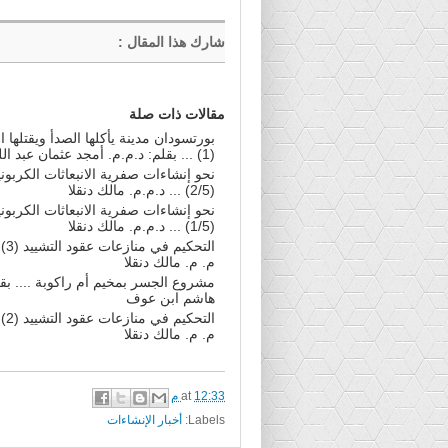
شارك هذا المقال
:
مقالات ذات صلة
بورتسودان مدينة يأكلها الصدأ ويقتلها
(1) ... بقلم: د.م.م. أمجد عثمان عبد اللطيف
نحو إنشاءات صفرية الانبعاثات الكربوني
(2/5) ... د.م.م. مالك دنقلا
نحو إنشاءات صفرية الانبعاثات الكربوني
(1/5) ... د.م.م. مالك دنقلا
التحكيم
م. م. مالك دنقلا
مشروع الجسر بمخيم أم راكوبة .... بقل
هاشم ابن عوف
التحكيم
م. م. مالك دنقلا
12:33 م
at
Labels:
أخبار الإنشاءات