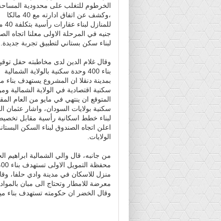
الخرطوم للتغلب على محدودية المساحة
،وكشف عن اتفاق ادارته مع 40 مالكا
للمنازل لبنا
جنيه في المرحلة الاولى معلنا اتجاه الص
لبناء سكن بستاني لتطبيق تجربة جديدة.
وقال غلام الدين لدى مخاطبته حفل توقي
بناء 400 وحدة سكنية بالولاية الشمالية
بمدينة دنقلا ان المشروع يستهدف بناء من
سكنية اقتصادية في الولاية الشمالية وم
لبناء خطط اسكانية رأسية مقابل تخصيص 
اعلن اتجاه الصندوق لبناء السكن البستا
الولايات.
من جانبه، قال والي الشمالية ابراهيم ا
منزل للاسكان في مدينة وادي حلفا، وقا
معرضة للامطار وتحتاج الى مبان بالمواد ا
وقال الخضر ان حكومته تستهدف بناء ميناء بري بمبلغ 100 مليون جنيه في اط