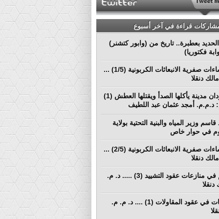
مشاركات قراءة في آخر أسبوع
لحديد بعطبرة.. تاريخ من (وابور كتشنر)
ابة فكتوريا)
نحو إنشاءات صفرية الانبعاثات الكربونية (1/5) ...
الك دنقلا
بورتسودان مدينة يأكلها الصدأ ويقتلها العطش (1)
م: د.م.م. أمجد عثمان عبد اللطيف
قاسم وزير المياه والبنية التحتية بولاية
م في حوار خاص
نحو إنشاءات صفرية الانبعاثات الكربونية (2/5) ...
الك دنقلا
التحكيم في منازعات عقود التشييد (3) ..... د. م.
دنقلا
المطالبات في عقود المقاولات (1) .... د. م. م.
لا