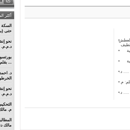
أكثر ال
السكة ا
حتى (بو
 العطش
د.م.م. م
ة
ة
... بقل
 في منازعات عقود التشييد (3) ..... د.
د. احمد 
الخرطو
م: م.
 في منازعات عقود التشييد (2) ..... د.
د.م.م. م
م. مالك 
مالك دنق