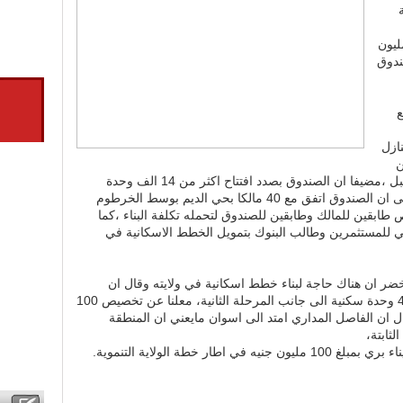
ء عقارات رأسية بتكلفة 40 مليون
ندوق
ع
ازل
ن
المتوقع ان ينتهي في مايو من العام المقبل ،مضيفا ان الصندوق بصدد افتتاح اكثر من 14 الف وحدة
سكنية بولايات السودان، واشار عثمان الى ان الصندوق اتفق مع 40 مالكا بحي الديم بوسط الخرطوم
طابقين للمالك وطابقين للصندوق لتحمله تكلفة البناء ،كما
ني للمستثمرين وطالب البنوك بتمويل الخطط الاسكانية في
لخضر ان هناك حاجة لبناء خطط اسكانية في ولايته وقال ان
محفظة التمويل الاولى تستهدف بناء 400 وحدة سكنية الى جانب المرحلة الثانية، معلنا عن تخصيص 100
ل ان الفاصل المداري امتد الى اسوان مايعني ان المنطقة
لثابتة،
ار خطة الولاية التنموية.