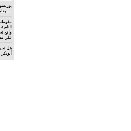
.... بق
مقومات
واقع تج
علي محم
هل نحن 
أبوبكر 