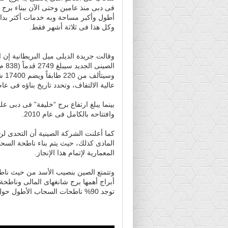
فى دبى منذ عامين وحتى الآن ببناء برج
أطول وأكبر مساحة وبه خدمات أكثر بدا
وكل هذا فى ثلاثة أشهر فقط.
وقالت جريدة الديلى ميل البريطانية إن ا
الصينى الجديد سيب
عالية الالتفاف، وتحدد تاريخ بناؤه فى عام 2013 فى مدينة تسانغشا جنوب شرق الص
وافتتاحه بالكامل فى عام 2010.
كما أعلنت الشركة الصينية أن التحدى 
المادى كذلك، حيث يتم بناء ناطحة السح
المعمارية لإتمام هذا الإنجاز.
وتتمتع الصين بنصيب الأسد من حيث ناط
أبراج أهمها برج شانغهاى المالى وناطحة 
توجد 90% ناطحات السحاب الأطول حول العالم فى قارة أسيا وحدها.