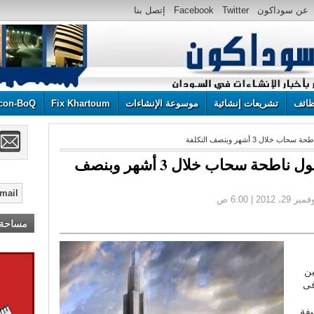
عن سوداكون
Twitter
Facebook
إتصل بنا
ائف
تشريعات إنشائية
موسوعة الإنشاءات
Fix Khartoum
con-BoQ
ال 3 أشهر وبنصف التكلفة
الصين تتحدى دبى ببناء أطول ناطحة سحاب خلال 3 أشهر وبنصف
مساحة إ
ين
فى
يفة