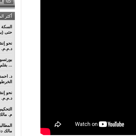
أكثر ال
السكة ا
حتى (بو
د.م.م. م
... بقل
د. احمد 
الخرطو
د.م.م. م
م. مالك 
مالك دنق