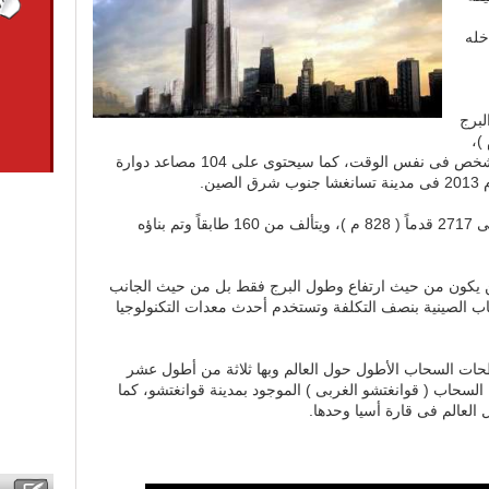
خله
لبرج
لغ 2749 قدماً (838 م )،
وسيتألف من 220 طابقاً ويضم 17400 شخص فى نفس الوقت، كما سيحتوى على 104 مصاعد دوارة
ين.
بينما يبلغ ارتفاع برج “خليفة” فى دبى على 2717 قدماً ( 828 م )، ويتألف من 160 طابقاً وتم بناؤه
لن يكون من حيث ارتفاع وطول البرج فقط بل من حيث الجانب
اب الصينية بنصف التكلفة وتستخدم أحدث معدات التكنولوجيا
حات السحاب الأطول حول العالم وبها ثلاثة من أطول عشر
السحاب ( قوانغتشو الغربى ) الموجود بمدينة قوانغتشو، كما