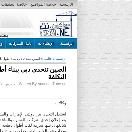
الرئيسية
خلاصة المواضيع
خلاصة التعليقات
الرئيسية
الإنشاءات
دليل الشركات
وظ
الرئيسية
»
عالمية
» الصين تتحدى دبى ببناء أطول ناطحة سحاب خل
التكلفة
Written By sudaconTube on الخميس، نوفمبر 29، 2012 | 6:00 ص
وكالات
اشتعل التحدى بين دولتى الإمارات والص
بعد إعلان إحدى شركات العمارة والبناء 
شانغهاى نيتها سرقة لقب أطول ناطحة
سحاب فى العالم الذى يحظى به برج خل