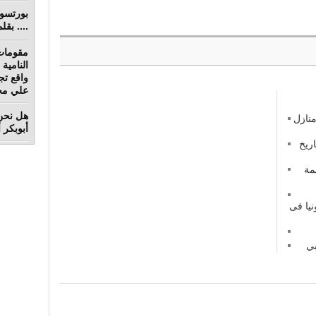
.... بق
مقومات
واقع تج
علي محم
هل نحن 
منازل
أبوبكر 
ريخ
مة
نيا فى
بي