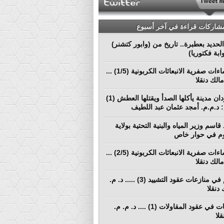
مشاركات قراءة في آخر أسبوع
لحديد بعطبرة.. تاريخ من (وابور كتشنر)
ابة فكتوريا)
نحو إنشاءات صفرية الانبعاثات الكربونية (1/5) ...
الك دنقلا
بورتسودان مدينة يأكلها الصدأ ويقتلها العطش (1)
م: د.م.م. أمجد عثمان عبد اللطيف
قاسم وزير المياه والبنية التحتية بولاية
م في حوار خاص
نحو إنشاءات صفرية الانبعاثات الكربونية (2/5) ...
الك دنقلا
التحكيم في منازعات عقود التشييد (3) ..... د. م.
دنقلا
المطالبات في عقود المقاولات (1) .... د. م. م.
لا