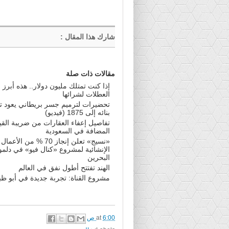
شارك هذا المقال
:
مقالات ذات صلة
إذا كنت تمتلك مليون دولار.. هذه أبرز 
العطلات لشرائها
تحضيرات لترميم جسر بريطاني يعود تا
بنائه إلى 1875 (فيديو)
تفاصيل إعفاء العقارات من ضريبة القي
المضافة في السعودية
«نسيج» تعلن إنجاز 70 % من الأعمال
الإنشائية لمشروع «كنال فيو» في دلمو
البحرين
الهند تفتتح أطول نفق في العالم
مشروع القناة: تجربة جديدة في أبو ظ
6:00 ص
at