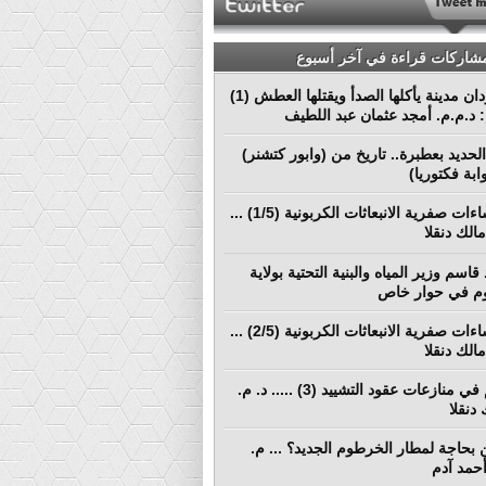
مشاركات قراءة في آخر أسبوع
بورتسودان مدينة يأكلها الصدأ ويقتلها العطش (1)
م: د.م.م. أمجد عثمان عبد اللطيف
لحديد بعطبرة.. تاريخ من (وابور كتشنر)
ابة فكتوريا)
نحو إنشاءات صفرية الانبعاثات الكربونية (1/5) ...
الك دنقلا
قاسم وزير المياه والبنية التحتية بولاية
م في حوار خاص
نحو إنشاءات صفرية الانبعاثات الكربونية (2/5) ...
الك دنقلا
التحكيم في منازعات عقود التشييد (3) ..... د. م.
دنقلا
بحاجة لمطار الخرطوم الجديد؟ ... م.
أحمد آدم