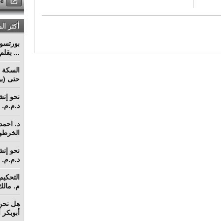
أكثر ال
... بقل
السكة ا
حتى (بو
د.م.م. م
د. احمد 
الخرطو
د.م.م. م
م. مالك 
هل نحن 
أبوبكر 