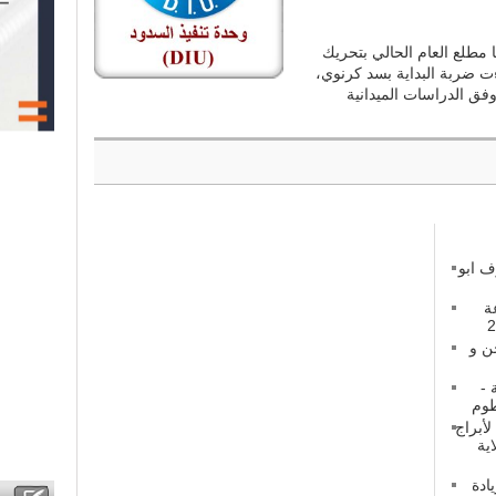
 مطلع العام الحالي بتحريك
ءت ضربة البداية بسد كرنوي،
فق الدراسات الميدانية
 ابو
ة
ن و
 -
طوم
أبراج
ية
ادة