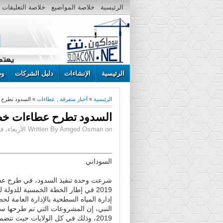
الرئيسية
خلاصة المواضيع
خلاصة التعليقات
الرئيسية
الإنشاءات
دليل الشركات
وظ
الرئيسية
»
أخبار متفرقة
,
عطاءات
» السدود تطرح ع
السدود تطرح عطاءات خطة
Written By Amged Osman on الأربعاء، فبراير 06، 2019 | 8:37 ص
السوداني
شرعت وحدة تنفيذ السدود، في طرح ع
2019 في إطار الخطة الخمسية للدول
إدارة المياه السطحية بالإدارة العامة لحص
النبي، إن المشروعات التي تم طرحها ست
2019، وذلك في كل الولايات حيث ت