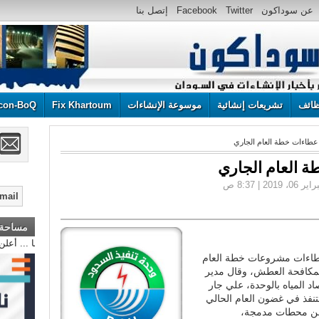
عن سوداكون
Twitter
Facebook
إتصل بنا
ائف
تشريعات إنشائية
موسوعة الإنشاءات
Fix Khartoum
con-BoQ
طاءات خطة العام الجاري
 العام الجاري
مساحة إ
أعلن هنا ... أعلن هنا .
طاءات مشروعات خطة العام
ة لمكافحة العطش، وقال مدير
اد المياه بالوحدة، علي جار
نفذ في غضون العام الحالي
تضمن محطات مدمجة،