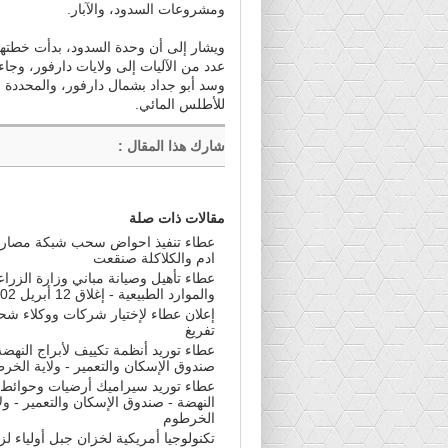
ومشروعات السدود، والآبار.
ويشار إلى أن وحدة السدود، بدأت خطتها
عدد من الآليات إلى ولايات دارفور، وجا
وسد أبو جداد بشمال دارفور، والمحددة و
للأطلس المائي.
شارك هذا المقال
:
مقالات ذات صلة
عطاء تنفيذ احواض سحب شبكة مصارف
ادم والكلاكلة صنقعت
عطاء تأهيل وصيانة مباني وزارة الزراع
والموارد الطبيعية - إغلاق 12 أبريل 202
إعلان عطاء لإختيار شركات ووكلاء شح
تفريغ
عطاء توريد أنظمة تكييف لأبراج النهضة
صندوق الإسكان والتعمير - ولاية الخر
عطاء توريد سيراميك أرضيات وحوائط ل
النهضة - صندوق الإسكان والتعمير - ولا
الخرطوم
تكنولوجيا أمريكية لخزان جبل أولياء لزي