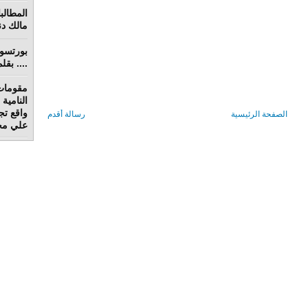
مالك دنق
.... بق
مقومات
واقع تج
الصفحة الرئيسية
رسالة أقدم
علي محم