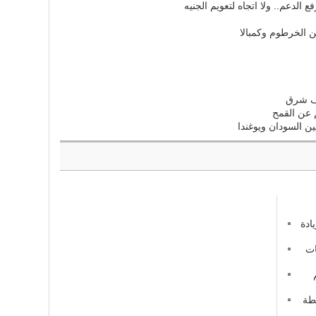
ع الدعم.. ولا اتجاه لتعويم الجنيه
ن الخرطوم وكمبالا
يف شرق
م عن القمح
ن السودان ويوغندا
ادة
ات
طة