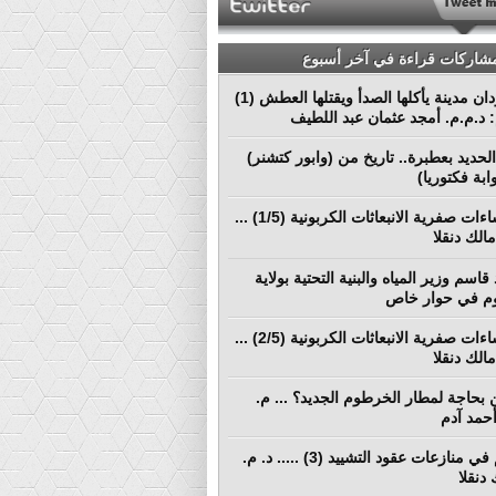
مشاركات قراءة في آخر أسبوع
بورتسودان مدينة يأكلها الصدأ ويقتلها العطش (1)
م: د.م.م. أمجد عثمان عبد اللطيف
لحديد بعطبرة.. تاريخ من (وابور كتشنر)
ابة فكتوريا)
نحو إنشاءات صفرية الانبعاثات الكربونية (1/5) ...
الك دنقلا
قاسم وزير المياه والبنية التحتية بولاية
م في حوار خاص
نحو إنشاءات صفرية الانبعاثات الكربونية (2/5) ...
الك دنقلا
بحاجة لمطار الخرطوم الجديد؟ ... م.
أحمد آدم
التحكيم في منازعات عقود التشييد (3) ..... د. م.
دنقلا