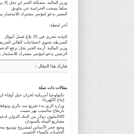
وزير المالية: مشكلة الخبز لن تحل إلا برف
سلفا يسحب الحراسة عن ملونق
البشير يدعو لمؤتمر مشترك للاستثمار بي
آخر لحظة:
النيابة تتحرى في 25 بلاغ غسل أموال
الشرطة تحتوي احتجاجات لأهالي الجر
وزير المالية: أزمة الخبز تحل برفع الدع
الرئيس يدعو لمؤتمر مشترك للاستثمار بي
شارك هذا المقال
:
مقالات ذات صلة
تكنولوجيا أمريكية لخزان جبل أولياء لزي
إنتاج الكهرباء
وزارة الري:بدء تفريغ سد تكزي وتوقع
بارتفاع مناسيب نهر ستيت
500مليون دولار من البنك الدولي لدعم
مشاريع المياه بالسودان
وضع حجر الأساس لمشروع توسيع مح
الحاويات بالميناء الجنوبي