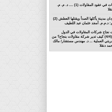
المطالبات في عقود المقاولات (1) .... د. م. م.
لا
بورتسودان مدينة يأكلها الصدأ ويقتلها العطش (2)
لم: د.م.م. أمجد عثمان عبد اللطيف
 نجاح شركات المقاولات في الدول
النامية (4/4) كيف تدير شركة مقاولات بنجاح؟ من
ربتي العملية ... د. مهندس مستشار/ مالك
د دنقلا