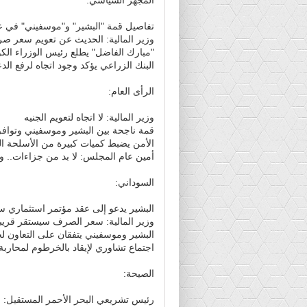
تفاصيل قمة "البشير" و"موسفيني" في ع
وزير المالية: الحديث عن تعويم سعر صر
"مبارك الفاضل" يطلع رئيس الوزراء الكو
البنك الزراعي يؤكد وجود اتجاه لرفع ال
الرأى العام:
وزير المالية: لا اتجاه لتعويم الجنيه
قمة ناجحة بين البشير وموسفيني وتوافق
الأمن يضبط كميات كبيرة من الأسلحة ال
أمين عام المجلس: لا بد من جزاءات.. 
السوداني:
البشير يدعو إلى عقد مؤتمر استثماري 
وزير المالية: سعر الصرف سيستقر قريباً
البشير وموسفيني يتفقان على التعاون 
اجتماع تشاوري لإيقاد بالخرطوم لمحاربة
الصيحة:
رئيس تشريعي البحر الأحمر المستقيل: ا