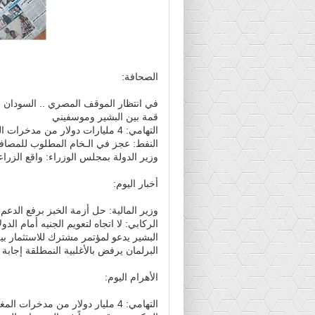
الصحافة:
في انتظار الموقف المصري .. السودان و
قمة بين البشير وموسفيني
التهامي: 4 مليارات دولار من مدخرات المغتربين تحولت لدولة مجاورة
النفط: عجز في الـخام المطلوب للمصاف
وزير الدولة بمجلس الوزراء: واقع الزراع
أخبار اليوم:
وزير المالية: حل أزمة الخبز برفع الدعم
الركابي: لا اتجاه لتعويم الجنيه أمام الدول
البشير يدعو لمؤتمر مشترك للاستثمار بي
البرلمان يرفض بالأغلبية النمطلقة إجابة 
الأهرام اليوم:
التهامي: 4 مليار دولار من مدخرات المغتربين تحولت لدولة (شقيقة)