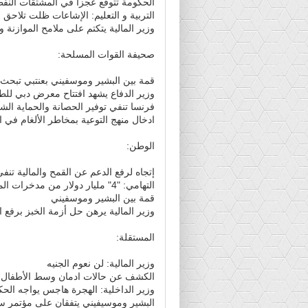
الحكومة تتوقع عجزاً في المشتقات النفط
التربية و التعليم: الإشاعات ظلت تلاحق 
وزير المالية يتكتم على ملامح الموازنة وي
صحيفة القوات المسلحة:
قمة بين البشير وموسفيني بعنتبي تبحث 
وزير الدفاع يشهد افتتاح معرض دبي للط
فرنسا تنفي توفير الحصانة والحماية الش
ادخال منهج التوعية بمخاطر الألغام في ال
الوطن:
إتجاه لرفع الدعم عن القمح والمالية تنفي
التهامي: "4" مليار دولار من مدخرات المغتربين تحولت لدولة "شقيقة"
قمة بين البشير وموسفيني
وزير المالية يرهن حل أزمة الخبز برفع ال
المستقلة:
وزير المالية: لن نعوم الجنيه
الكشف عن حالات ادمان وسط الأطفال
وزير الداخلية: الهجرة هاجس يواجه الح
البشير وموسيفيني يتفقان على مؤتمر سو