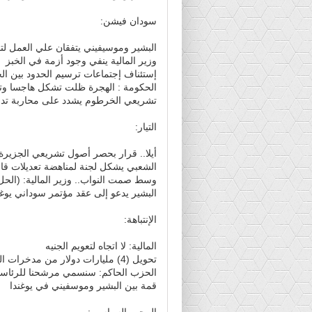
سودان فيشن:
البشير وموسيفيني يتفقان علي العمل لت
وزير المالية ينفي وجود أزمة في الخبز
إستئناف إجتماعات ترسيم الحدود بين ال
الحكومة : الهجرة ظلت تشكل هاجسا وتدعو
تشريعي الخرطوم يشدد على محاربة تداو
التيار:
أيلا.. قرار بحصر أصول تشريعي الجزيرة
الشعبي يشكل لجنة لمناهضة تعديلات قا
وسط صمت النواب.. وزير المالية: (الحل
البشير يدعو إلى عقد مؤتمر سوداني يو
الإنتباهة:
المالية: لا اتجاه لتعويم الجنيه
تحويل (4) مليارات دولار من مدخرات المغتربين لدولة (شقيقة)
الحزب الحاكم: سنسمي مرشحنا للرئاسة في 
قمة بين البشير وموسفيني في يوغندا
المجهر السياسي: