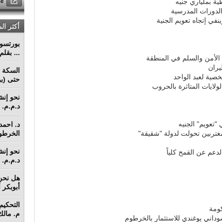
ية بملياري جنيه
الدورات المدرسية
نفي إتجاه تعويم الجنية
أكثر ال
... بقل
الأمن والسلم في المنطقة
يران
السكة ا
خصية لعبد الواحد
حتى (بو
ولايات المتاثرة بالحروب
د.م.م. م
 "تعويم" الجنيه
د. احمد 
الخرطو
دعم عن القمح كلياً
د.م.م. م
هل نحن 
أبوبكر 
كومة
م. مالك 
داني يوغندي للاستثمار بالخرطوم