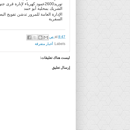
توريد2600عمود كهرباء لإنارة قرى ج
الشريك بمحلية أبو حمد
الإدارة العامة للمرور تدشن تفويج الب
السفرية
8:47 ص
at
Labels:
أخبار متفرقة
ليست هناك تعليقات:
إرسال تعليق