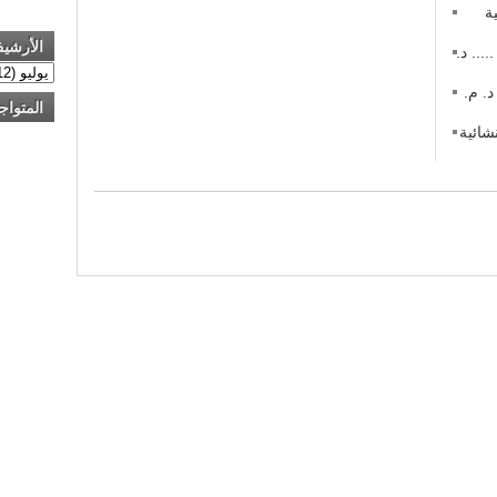
ة
الأرشي
 في منازعات عقود التشييد (2) ..... د.
 في منازعات عقود التشييد (1) د. م.
المتواج
شائية