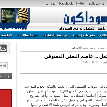
عن سوداكون
Twitter
Facebook
إتصل بنا
ائف
تشريعات إنشائية
موسوعة الإنشاءات
Fix Khartoum
con-BoQ
 يكتمل ... عاصم السني الدسوقي
تمل ... عاصم السني الدسوقي
مساحة إ
ل في سودانير الشمس التي لا تغيب والسكة الحديد المدرسة
أعرق. حديث ضارب في أعماق التاريخ البعيد الذي تميز بالتطور
ا متركزا أساسيا لاقتصاديات النقل السوداني وأحد الصروح
الاقتصاد السوداني وتمويل الخزانة العامة , علما ان أساس
نقل وتطورها, وهي الرافد الرئيس للنقد الأجنبي والممول