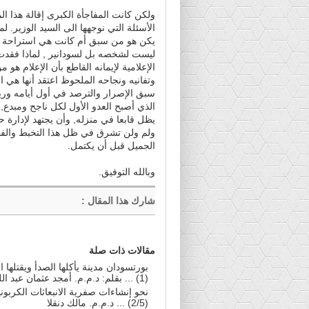
ولكن كانت المفاجأة الكبرى إقالة هذا الم
الأسئلة التي نوجهها الى السيد الوزير.
يكن هو من سبق أم كانت هي استراحة محا
ليست لشخصه بل لسودانير , لماذا فقدت ه
الإعلامية لإيمانه القاطع بأن الإعلام هو
وتفانيه ونجاحه الملحوظ اعتقد أنها هي 
سبق الإصرار والترصد في أول أيامه وريع
الذي أصبح العدو الأول لكل ناجح ومبدع,
يظل قابعا في منزله, وأن يجتهد لإدارة 
ولم ولن تشرق في ظل هذا التخبط والفش
الجميل قبل أن يكتمل.
وبالله التوفيق.
شارك هذا المقال
:
مقالات ذات صلة
بورتسودان مدينة يأكلها الصدأ ويقتلها
(1) ... بقلم: د.م.م. أمجد عثمان عبد اللطيف
نحو إنشاءات صفرية الانبعاثات الكربوني
(2/5) ... د.م.م. مالك دنقلا