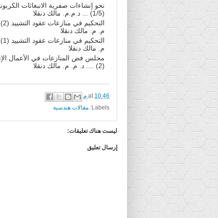
نحو إنشاءات صفرية الانبعاثات الكربوني
(1/5) ... د.م.م. مالك دنقلا
التحكيم
م. م. مالك دنقلا
التحكيم
م. مالك دنقلا
مجلس فض المنازعات في الأعمال الإن
(2) .... د. م. م. مالك دنقلا
10:46 م
at
Labels:
مقالات هندسية
ليست هناك تعليقات:
إرسال تعليق