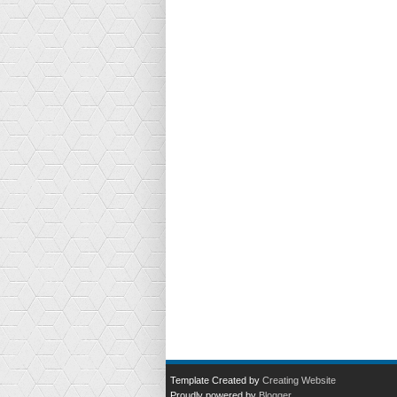
Template Created by
Creating Website
Proudly powered by
Blogger