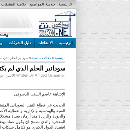
الرئيسية
خلاصة المواضيع
خلاصة التعليقات
الرئيسية
الإنشاءات
دليل الشركات
وظ
الرئيسية
»
مقالات هندسية
» سودانير الحلم الذي لم
سودانير الحلم الذي لم يك
Written By Amged Osman on الاثنين، يوليو 17، 2017 | 10:46 م
الإنتباهة عاصم السني الدسوقي
الحديث عن قطاع النقل السوداني المتمث
الفنية والهندسية والإدارية والعمالية ال
والجودة والريادة منذ أزمان بعيدة مشكل
المفخرة والذي نطمح ان يكون عماد نهضة 
اقتصاد الدول الكبرى هو تكامل شبكات ال