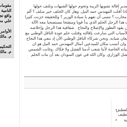
مقومات
دير إقالة تشوبها الريبة وتحوم حولها الشبهات وتلتف حولها
 لماذا أقلت المهندس حمد النيل, وهل كان الخلف خير سلف ؟ ألم
واقع تج
رب ؟ نتمنى أن نفهم يا سيادة الوزير ؟ وللحقيقة حزنت كثيرا
علي محم
ذا الرجل الحلم الذي بدأ قويا ومنفتحا مستصحبا معه الآلة
 من يقود التطور والإصلاح والنجاح . شفافية هذا الرجل وإخلاصه
الأوامر 
الأسباب التي سارعت بإقالته وقتلت حلم عودة الناقل الوطني مع
م. مالك 
ان شبابه, ونحن شركاء الناقل الوطني الآن إذ ننعي هذا النجاح
 وان أنسب مكان للمبدعين أمثال المهندس حمد النيل هو ان
حياته الخاصة لأننا شعب أدمنا الفشل ولا فكاك ,وغابت الشمس
م. مالك 
ل الوزاري. وكان الله في عون السودان بعد أن مات الحلم
 العطش
ة