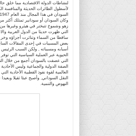
لنشاطات الدولة الاقتصادية مما خلق حال
لأسطول الطائرات الحديثة والمنافسة الك
وكان السودان أو سودانير تمتلك أكثر م
زهو وشموخ تتبختر في هيثرو وغيرها من 
التي ظهرت حديثا من الدول العربية وال
ساقطا من السماء وتناثرت أجزاؤه وخر ص
بعض المسببات في إحدى المقالات السابقة
أسبابه ومسبباته , ولكن السبب الرئيس 
الحيوية عبر العملية السياسية التي توفر ا
التي عصفت بالسودان أجمع من خلال الت
الصفة الدولية والجماعية وليس الأحادية
العالمية لقوة نفوذ القطبية الأحادية ال
النقل السوداني, وأصبح عبئا ثقيلا وبعيد
النهوض والتنمية.