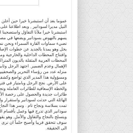
عموما بعد أن استبشرنا خيرا حين أعلن 
النيل مديرا لسودانير , وبعد اطلاعنا ع
استبشرنا خيرا ملأنا التفاؤل واستصحبنا
يسهم بالنهوض بسودانير ويضعها في مص
تضيء سماوات القارة السمراء ونحن ننظ
بخل وهو يمدنا بالجديد عن خطوات الإصلاح
وافتتاح المحطات الداخلية والخارجية وم
المحطات العربية المثقلة بالديون المتر
الإهمال وعدم الضمير. اجتهد الرجل وثا
منزله عدد من رؤساء التحرير والصحفيين
ومسؤولية هذا المدير الذي تواضع وكشف 
على الأرض. نجح الرجل وبامتياز في فترة
والخطة الإسعافية للطائرات العاملة وتجي
طائرات جديدة والحصول على رخصة الأوف
الهائلة التي حدثت لسودانير واستقرار و
تمت بسلاسة ونجاح تام . وسر هذا النج
سودانير الذي تدرج فيها وعمل بأقسام ال
ويتسلح بالنجاح والتفاؤل والأمل, وهو يقو
سوف تتحقق قريبا وأصبح حلماً ان نرى 
الى الحقيقة.