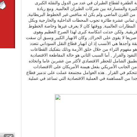
ة الطفرة لقطاع الطيران في عدد من الدول والنقلة الكبرى
بيرة والمتسارعة بين شركات الطيران العالمية, ومع ريادة
السودان في هذا المجال منذ العام 1947 من القرن الماضي ولم يكن له منافس غير الخطوط البريطانية,
ن ثماني عشرة طائرة تجوب المحطات الداخلية والخارجية وبكل
المطارات العالمية, ووقتها كان لا يعرف غيرها وخاصة الخطوط
افريقية, ولكن حدثت انتكاسة كبرى لهذا الصرح العظيم وهوى
ريعا لا يقوى على الحراك, وكان الانهيار الكبير وسبق أن سقت
 وأجدها هي الأنسب إذ ان انهيار قطاع النقل السوداني تتعدد
هو مفهوم الثراء من خلال خلق الأزمة وذلك بتفكيك القطاعات
لنفوذ والقرار , أما السبب الثاني هو حالة المقاطعة الاقتصادية
طبيق الشامل للحظر الاقتصادي لأكثر من عشرين عاما واتخاذه
 من الجانب الأمريكي بفعل هيمنة الأمريكان على الاقتصادات
تي تتحكم في القرار . هذه العوامل مجتمعة عملت على تدمير قطاع
ا جدا من المساهمة في العملية الاقتصادية التي تساعد في عملية