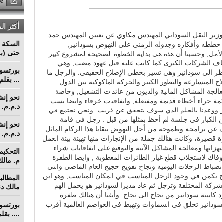
أكثر ال
وزير النقل السوداني المهندس مكاوي عن تعيين المهندس حمد
السكة ا
لى خططه وأفكاره وجدوله الزمني على النهوض بسودانير,
حتى (بو
 الأمل, وحسبنا أن هذه هي بداية الخطوة الصحيحة لمشروع كبير
اف الشركات الكبرى كما كانت عليه قبل عهود مضت, وهي
ر الى سودانير وهي تسير بخطى الإصلاح الحقيقي. والرجل ما
... بقل
 المتسارعة والتطور الكبير والحركة الماكوكية بين الدول
عالجة المشاكل المالية والديون من عائدات التشغيل, وخاصة
اكمة جراء أخطاء قديمة ومفتعلة, واتفاقيات خرقاء وايضا بسب
د.م.م. م
بر ووعدنا بالحلم الذي سوف يتحقق عن قريب. ونحن نجتمع في
 الكبار في جلسة لم أحظ بمثلها من قبل . رجل في قامة
عن برامجه وطموحه من أجل النهوض ببقايا هذا الركام الماثل
د.م.م. م
 قصيرة، وكانت هنالك جملة من الإنجازات منها تهيئة بيئة العمل
هزاتها ومعالجة المشاكل الآنية والتوقيع على اتفاقايات شراء
اك لاستجلاب قطع غيار الطائرات المعطوبة , وايضا الطفرة
م. مالك 
انضباط الرحلات اليومية ونجاح تفويج حجيج العام الماضي والتي
اح يكمن في وجود الرجل المناسب في المكان المناسب, وهو ابن
شركة المختلفة وترجل ثم عاد مديرا لسودانير هو يحمل الهم
مالك دنق
د كابينة سودانير من نجاح الى نجاح. وأيقنا أن هنالك طفرة
سودانير تحلق في السماوات وتهبط في العواصم العالمية أقرب
.... بق