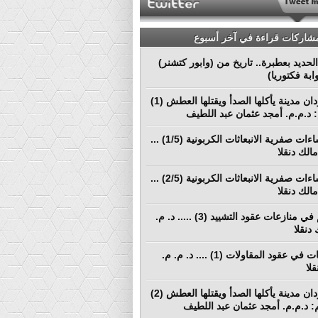
مشاركات قراءة في آخر أسبوع
لحديد بعطبرة.. تاريخ من (وابور كتشنر)
ابة فكتوريا)
بورتسودان مدينة يأكلها الصدأ ويقتلها العطش (1)
م: د.م.م. أمجد عثمان عبد اللطيف
نحو إنشاءات صفرية الانبعاثات الكربونية (1/5) ...
الك دنقلا
نحو إنشاءات صفرية الانبعاثات الكربونية (2/5) ...
الك دنقلا
التحكيم في منازعات عقود التشييد (3) ..... د. م.
دنقلا
المطالبات في عقود المقاولات (1) .... د. م. م.
لا
بورتسودان مدينة يأكلها الصدأ ويقتلها العطش (2)
لم: د.م.م. أمجد عثمان عبد اللطيف