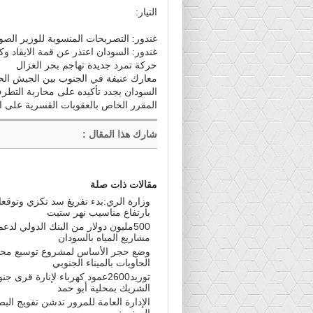
التيار:
غندور: التصريحات المنسوبة للوزير الصو
غندور: السودان اعتذر عن قمة الايقاد و
حركة تمرد جديدة تهاجم بحر الغزال
معارك عنيفة في الجنوب بين الجيش ال
السودان يجدد تأكيده على محاربة التطرف
المقرر الخاص بالعقوبات القسرية على ا
شارك هذا المقال
:
مقالات ذات صلة
وزارة الري:بدء تفريغ سد تكزي وتوقع
بارتفاع مناسيب نهر ستيت
500مليون دولار من البنك الدولي لدعم
مشاريع المياه بالسودان
وضع حجر الأساس لمشروع توسيع مح
الحاويات بالميناء الجنوبي
توريد2600عمود كهرباء لإنارة قرى ج
الشريك بمحلية أبو حمد
الإدارة العامة للمرور تدشن تفويج الب
السفرية