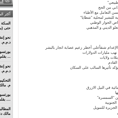
طبيعي"
ن التعامل مع الأطباء
أكثر ال
 للبشير لمحلية "شطايا"
اض الحوار الوطني
السكة ا
لو الديني و المذهبي
حتى (بو
د.م.م. م
لإعدام شنقاًعلى أخطر زعيم عصابة اتجار بالبشر
نهب مليارات الدولارات
... بقل
القادم
ؤكد تأثيرها السالب على السكان
د.م.م. م
م. مالك 
عن "السمسرة"
.... بق
الجنوبية
لجزيرة للتمويل
مالك دنق