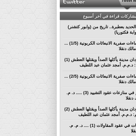
مشاركات قراءة في آخر أسبوع
لحديد بعطبرة.. تاريخ من (وابور كتشنر)
ابة فكتوريا)
نحو إنشاءات صفرية الانبعاثات الكربونية (1/5) ...
الك دنقلا
بورتسودان مدينة يأكلها الصدأ ويقتلها العطش (1)
م: د.م.م. أمجد عثمان عبد اللطيف
نحو إنشاءات صفرية الانبعاثات الكربونية (2/5) ...
الك دنقلا
التحكيم في منازعات عقود التشييد (3) ..... د. م.
دنقلا
بورتسودان مدينة يأكلها الصدأ ويقتلها العطش (2)
لم: د.م.م. أمجد عثمان عبد اللطيف
المطالبات في عقود المقاولات (1) .... د. م. م.
لا