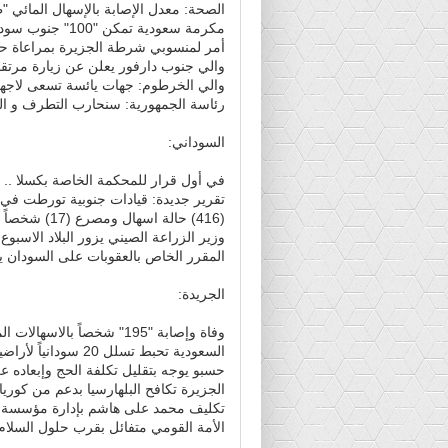
الصحة: معدل الإصابة بالإسهال المائي "
مكرمة سعودية تمكن "100" جنوب سوداني من الحج
أمر لمنسوبي شرطة الجزيرة بمراعاة حس
والي جنوب دارفور يعلن عن زيارة مرتقبة
والي الخرطوم: جهات يائسة تسعى لاجه
رئاسة الجمهورية: سنحارب التطرف و الغ
السوداني:
في أول قرار للمحكمة الخاصة بكسلا .. ا
تقرير جديدة: قيادات جنوبية تورطت في 
(416) حالة اسهال ومصرع (17) شخصاً بثلاث ولايات
وزير الزراعة الصيني يزور البلاد الاسبوع 
المقرر الخاص بالعقوبات على السودان ي
الجريدة:
وفاة وإصابة "195" شخصاً بالاسهالات المائية في النيل الازرق
السعودية تحبط تسلل 20 سودانياً لأراضيها
حسبو يوجه بتقليل تكلفة الحج وإبعاده 
الجزيرة تكافح البلهارسيا بدعم من كوريا 
تكليف محمد على هاشم بإدارة مؤسسة ا
الأمة القومي متفائل بقرب حلول السلام