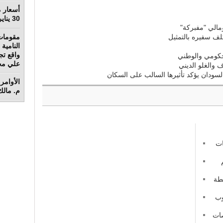
أسعار م
30 يناير 2022
مالي "مفبركة"
مقومات
كلف سفيره بالتمثيل
واقع تج
حكومي والوطني
علي محم
 والغلو الديني
لسودان يؤكد تأثيرها السالب على السكان
الأوامر 
م. مالك 
ات
طة
نوب
صات