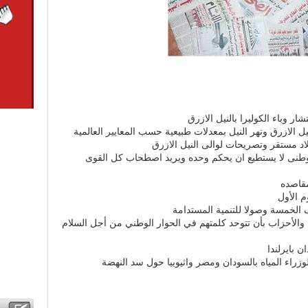
ار وباء الكوليرا بالنيل الازرق
ل الازرق ونهر النيل بمعدلات طبيعية حسب المعايير العالمية
اد مستقر وتصريحات لوالى النيل الازرق
وطنى لا يستطيع ان يحكم وحده ويريد اصطحاب كل القوى
مقاصده
م الأول
اف الخمسة وصولا للتنمية المستدامة
 والأحزاب بأن تتوحد كلمتهم في الحوار الوطني من أجل السلام
ن بايرلندا
وزراء المياه بالسودان ومصر واثيوبيا حول سد النهضة