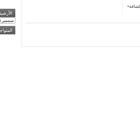
كشافة
الأرشي
المتواج