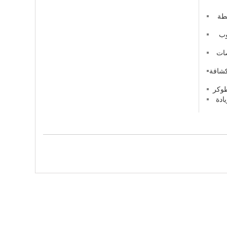
طة
نوب
صات
كشافة
ادة