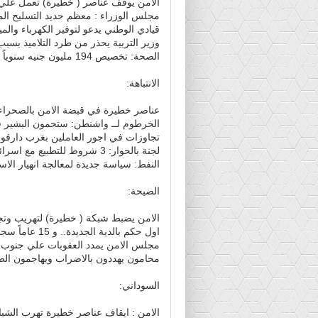
الامن يوقف عناصر ( خطيرة) تعمل علي ت
مجلس الوزراء : معظم حديد التسليح الم
قيادي الوطني يدعو لتوفير الكهرباء والم
وزير التربية يحذر من طرد التلاميذ بسب
الصحة: تخصيص 194 مليون جنيه سنوياً لغسيل وزارعة الكلي
الانتباهة:
عناصر خطيرة في قبضة الامن بالصحراء 
الخرطوم لــ واشنطن: ستحمون البشير ف
تجاوزات في اجور العاملين بغرب دارفور
لجنة بالحوار: 3 شروط للتطبيع مع اسرائيل
النفط: سياسة جديدة لمعالجة انهيار الاسعا
الصيحة:
الامن يضبط شبكة ( خطيرة) لتهريب وتجني
اول حكم بالدية الجديدة.. و 15 عاماً سجناً لمهددي الامن بــ التواصل الاجتماعي
مجلس الامن يمدد العقوبات علي جنوب ا
محامون يهددون بالاضراب ويهاجمون ال
السوداني:
الامن : ايقاف عناصر خطيرة تهرب الشباب