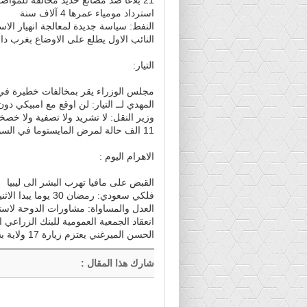
استرداد مومياء عمرها 4 آلاف سنة
النفط: سياسة جديدة لمعالجة انهيار الاسع
النائب الاول يطلع على الاوضاع بغرب دا
التيار:
مجلس الوزراء يقر بمخالفات خطيرة في 
المهدي لــ التيار: لن اوقع مع امبيكي دو
وزير النقل: لا تشريد ولا تصفية ولا خصخ
11 الف حالة لمرض المايستوما في السودان
الاهرام اليوم :
القبض على مافيا تهرب البشر الى ليبيا
فلكي سعودي: رمضان 30 يوما يبدا الاثنين المقبل والعيد 6 يوليو
العدل والمساواة: مشاورات الدوحة لاست
انعقاد الجمعية العمومية للبنك الزراعي 
الحسن الميرغني يعتزم زيارة 17 ولاية بشان الامن الغذائي
شارك هذا المقال
: