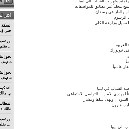
جنيد وتهريب الشباب الى ليبيا
نتج محلياً غير مطابق للمواصفات
ياه والغاز في رمضان
أكثر ال
ب الرسوم
السكة ا
حتى (بو
الغربية
... بقل
ي نيويورك
د.م.م. م
ر عالمياً
د.م.م. م
د الشباب في ليبيا
م. مالك 
لسودان ويهدد سلفا ومشار
طيب هارون
مالك دنق
.... بق
 الى ليبيا