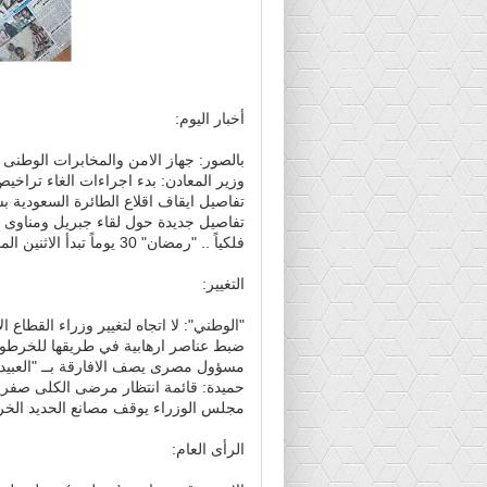
أخبار اليوم:
بالصور: جهاز الامن والمخابرات الوطن
وزير المعادن: بدء اجراءات الغاء تراخيص 44 شركة تعد
تفاصيل ايقاف اقلاع الطائرة السعودية ب
تفاصيل جديدة حول لقاء جبريل ومناوى 
فلكياً .. "رمضان" 30 يوماً تبدأ الاثنين المقبل
التغيير:
"الوطني": لا اتجاه لتغيير وزراء القطاع ا
ضبط عناصر ارهابية في طريقها للخرطو
مسؤول مصرى يصف الافارقة بــ "العبيد 
حميدة: قائمة انتظار مرضى الكلى صفري
مجلس الوزراء يوقف مصانع الحديد الخر
الرأى العام: