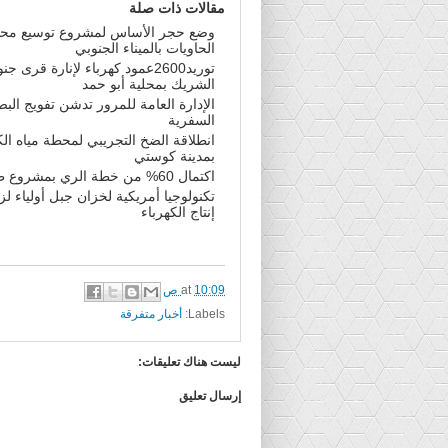
مقالات ذات صلة
وضع حجر الأساس لمشروع توسيع مح
الحاويات بالميناء الجنوبي
توريد2600عمود كهرباء لإنارة قرى ج
الشريك بمحلية أبو حمد
الإدارة العامة للمرور تدشن تفويج الب
السفرية
انطلاقة الضخ التجريبي لمحطة مياه ال
بمدينة كوستي
اكتمال 60% من خطة الري بمشروع طوكر
تكنولوجيا أمريكية لخزان جبل أولياء لزي
إنتاج الكهرباء
10:09 ص
at
Labels:
أخبار متفرقة
ليست هناك تعليقات:
إرسال تعليق