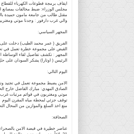
ايقاف برمجة قطوعات الكهرباء للقطاع
مجلس الوزراء: ضبط مخالفات بمصانع السيخ وفت
مقتل طالب من جامعة مامون حميدة بال
والي غرب دارفور : وجدنا موتي ومغترب
المجهر السياسي:
الفريق ( عمر محمد الطيب) دخلت على (
القبض على مجموعة خطرة تعمل في تجنيد
المجهر : تكشف تفاصيل لقاء الوساطة ال
الرئيس ( اوتارا) يشكر السودان على حل
اليوم التالي:
الامن يضبط مجموعة تعمل في تجنيد وت
الصادق المهدي: مبارك الفاضل خارج ا
موتي ومغتربون في قوائم مرتبات غرب 
توقف جزئي لمحطة مياه المقرن اليوم
منع اخذ السلع والموازين من المحال التج
الصحافة:
عناصر خطيرة في قبضة الامن بالصحراء 
21 بلاغاً ضد مصانع حديد مخالفة للمواصفات