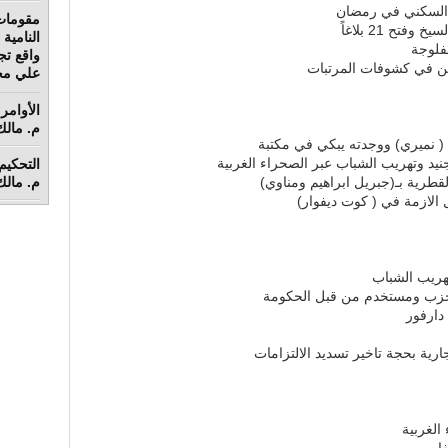
 السكني في رمضان
مقومات
ح 21 بلاغاً
فلوجة
واقع تج
ين في كشوفات المرتبات
علي محم
الأوامر 
م. مالك 
 نميري) ووجدته يبكي في مكتبة
 وتهريب الشباب عبر الصحراء الغربية
م. مالك 
قطرية بـ(جبريل ابراهيم ومناوي)
 الازمة في ( كوت ديفوار)
هريب الشباب
لحزب ومستخدم من قبل الحكومة
دارفور
ارية بحجة تاخير تسديد الالتزامات
الغربية