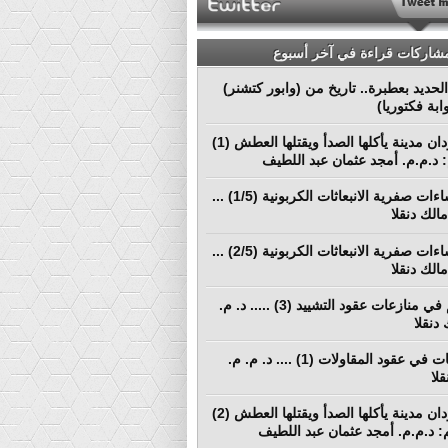
مشاركات قراءة في آخر أسبوع
لحديد بعطبرة.. تاريخ من (وابور كتشنر)
ابة فكتوريا)
بورتسودان مدينة يأكلها الصدأ ويقتلها العطش (1)
م: د.م.م. أمجد عثمان عبد اللطيف
نحو إنشاءات صفرية الانبعاثات الكربونية (1/5) ...
الك دنقلا
نحو إنشاءات صفرية الانبعاثات الكربونية (2/5) ...
الك دنقلا
التحكيم في منازعات عقود التشييد (3) ..... د. م.
دنقلا
المطالبات في عقود المقاولات (1) .... د. م. م.
لا
بورتسودان مدينة يأكلها الصدأ ويقتلها العطش (2)
لم: د.م.م. أمجد عثمان عبد اللطيف