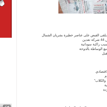
ى يلقى القبض على عناصر خطيرة بشريان الشمال
ين
سبب راكبة سودانية
مع الوساطة بالدوحة
لاقتصادي
م
والكلاب"
ة
دة