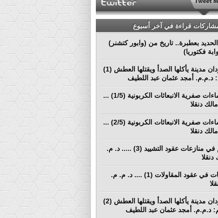
مشاركات قراءة في آخر أسبوع
لحديد بعطبرة.. تاريخ من (وابور كتشنر)
ابة فكتوريا)
بورتسودان مدينة يأكلها الصدأ ويقتلها العطش (1)
م: د.م.م. أمجد عثمان عبد اللطيف
نحو إنشاءات صفرية الانبعاثات الكربونية (1/5) ...
الك دنقلا
نحو إنشاءات صفرية الانبعاثات الكربونية (2/5) ...
الك دنقلا
التحكيم في منازعات عقود التشييد (3) ..... د. م.
دنقلا
المطالبات في عقود المقاولات (1) .... د. م. م.
لا
بورتسودان مدينة يأكلها الصدأ ويقتلها العطش (2)
لم: د.م.م. أمجد عثمان عبد اللطيف