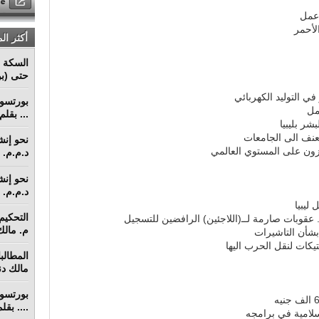
أكثر ال
السكة ا
حتى (بو
 التوليد الكهربائي
مل
... بقل
شر بليبيا
عنف الى الجامعات
رزون على المستوي العالمي
د.م.م. م
د.م.م. م
ليبيا
. عقوبات صارمة لــ(اللاجئين) الرافضين للتسجيل
م. مالك 
 بشأن التاشيرات
كات لنقل الحرب اليها
مالك دنق
.... بق
سلامية في برامجه