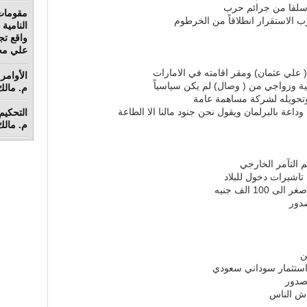
 سلفا من جرائم حرب
مقومات
ب الاستقرار انطلاقاً من الخرطوم
واقع تج
علي محم
 علي عثمان) ومقر اقامته في الامارات
الأوامر 
طية وزواجي من ( وصال) لم يكن سياسياً
م. مالك 
وتحويله لشركة مساهمة عامة
ة بالبرلمان ويقول نحن جنود مالنا الا الطاعة
م. مالك 
م التآمر الخارجي
اشيرات دخول للبلاد
10 الف جنيه
صدور
ن
لصدور
اش الناس