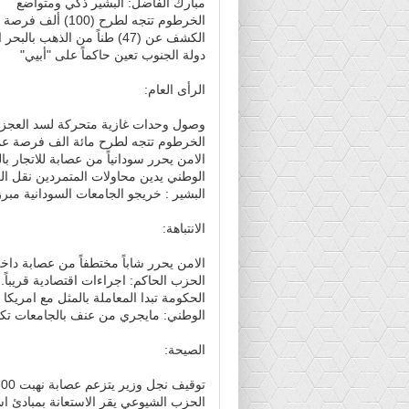
مبارك الفاضل: البشير ذكي ومتواضع
الخرطوم تتجه لطرح (100) ألف فرصة عمل
الكشف عن (47) طناً من الذهب بالبحر الأحمر
دولة الجنوب تعين حاكماً على "أبيي"
الرأى العام:
وصول وحدات غازية متحركة لسد العجز في
الخرطوم تتجه لطرح مائة الف فرصة ع
الامن يحرر سودانياً من عصابة للاتجار بالب
الوطني يدين محاولات المتمردين نقل ال
البشير : خريجو الجامعات السودانية مب
الانتباهة:
الامن يحرر شاباً مختطفاً من عصابة داخل 
الحزب الحاكم: اجراءات اقتصادية قريباً.
الحكومة تبدا المعاملة بالمثل مع امريكا
الوطني: مايجري من عنف بالجامعات تكتي
الصيحة:
توقيف نجل وزير يتزعم عصابة نهبت 600 الف جنيه
الحزب الشيوعي يقر الاستعانة بمبادئ ا