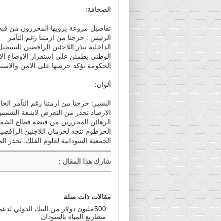
الصحافة:
تفاصيل مروعة يرويها المحررون من قبض
الرئيس : خرجنا من ازمتنا رغم التآمر
الداخلية تنذر اللاجئين الرافضين للتسجيل
الوطني يطمئن على استقرار الاوضاع الا
الحكومة تؤكد حرصها على الامن والاست
ألوان:
البشير: خرجنا من ازمتنا رغم التآمر الخ
الارصاد تحذر من التعرض لاشعة الشمس
الرهائن المحررين من قبضة قطاع الشمال
الخرطوم تتجه لحرمان اللاجئين الرافض
الجمعية السودانية لعلوم الفلك: تحذر 
شارك هذا المقال
:
مقالات ذات صلة
500مليون دولار من البنك الدولي لدعم
مشاريع المياه بالسودان