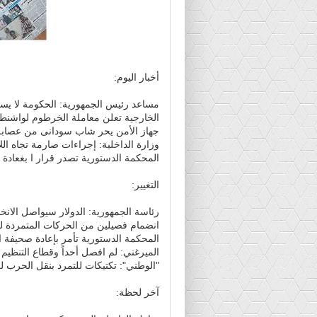
أخبار اليوم:
مساعد رئيس الجمهورية: الحكومة لا يس
الخارجية تعلن معاملة الخرطوم لواشنط
جهاز الأمن يحر شاب سودانى من عصابة لل
وزارة الداخلية: إجراءات صارمة تجاه ال
المحكمة الدستورية تصدر قرار ا بغعادة
التغيير:
رئاسة الجمهورية: الدولار سيواصل الان
انضمام فصيلين من الحركات المتمردة 
المحكمة الدستورية تأمر بإعادة صحيفة ال
الميرغني: لم افصل أحداً وقطاع التنظي
"الوطني": تكتيكات للتمرد بنقل الحرب ل
آخر لحظة: