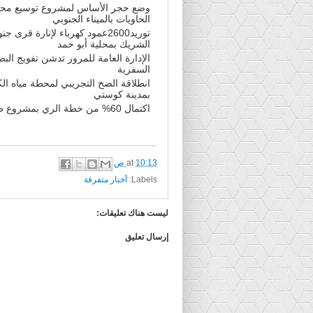
وضع حجر الأساس لمشروع توسيع مح
الحاويات بالميناء الجنوبي
توريد2600عمود كهرباء لإنارة قرى ج
الشريك بمحلية أبو حمد
الإدارة العامة للمرور تدشن تفويج الب
السفرية
انطلاقة الضخ التجريبي لمحطة مياه ال
بمدينة كوستي
اكتمال 60% من خطة الري بمشروع طوكر
10:13 ص
at
Labels:
أخبار متفرقة
ليست هناك تعليقات:
إرسال تعليق