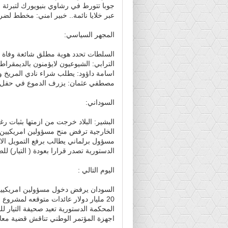
جوبا تتورط في رشاوي بنيويورك لتبرئة
عبر خلايا نائمة.. خبير امني: مخطط لضر
المجهر السياسي:
السلطات تحدد هوية مطلق شائعة وفاة (
الترابي: الشيوعيون لايؤمنون بالديمقرا
اسامة داؤود: يطلب شراء نادي المريخ 
مصطفي عثمان: يزرف الدموع في حفل وداع
السوداني:
البشير: البلاد خرجت من ازمتها بثبات رغ
الخارجية ترفض منح مسؤولين امريكيين ت
مسؤول برلماني يطالب برفع التمويل الاصغر الى 0
الدستورية تصدر قرارا بعودة ( التيار) لل
اليوم التالي :
السودان يرفض دخول مسؤولين امريكيي
20 مليار دولار عائدات متوقعه لمشروع استثمار سوداني سعودي
المحكمة الدستورية تعيد صحيفة التيار ل
اجهزة المؤتمر الوطني تناقش قضية مع