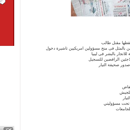
قطها مقتل طالب
ن بالمثل فى منح مسؤولين امريكيين تاشيرة دخول
اتجار بالبشر فى ليبيا
لاجئين الرافضين للتسجيل
 صدور صحيفة التيار
خفاض
للجيش
تيار
م تحت مسؤوليتي
لجامعات