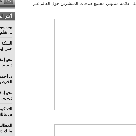
لى قائمة مندوبي مجتمع صدقات المنتشرين حول العالم عبر
أكثر ال
... بقل
السكة ا
حتى (بو
د.م.م. م
د. احمد 
الخرطو
د.م.م. م
م. مالك 
مالك دنق