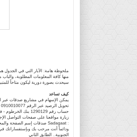
ملحوظة هامة: الآبار التي في الجدول هي 
منها كافة المعلومات المطلوبة، والباب
سيحدث بصورة دورية ليكون متاحاً للمتب
كيف تساعد
يمكن الإسهام في مشاريع صدقات عبر الط
تحويل الرصيد عبر الرقم 0910010077
حساب رقم 1290129 بنك الخرطوم - فرع الرياض
زيارة مواقعنا على صفحات التواصل الإ
: Sadagaat صدقات إسم الصفحة والمجموعة
ودائماً أنت مرحب بك وبإستفساراتك في م
الجنوبية.. الطابق الثاني