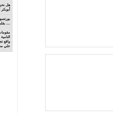
هل نحن 
أبوبكر 
.... بق
مقومات
واقع تج
علي محم