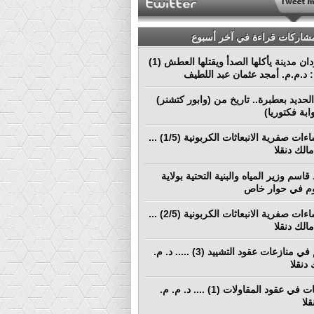
مشاركات قراءة في آخر أسبوع
بورتسودان مدينة يأكلها الصدأ ويقتلها العطش (1)
م: د.م.م. أمجد عثمان عبد اللطيف
لحديد بعطبرة.. تاريخ من (وابور كتشنر)
ابة فكتوريا)
نحو إنشاءات صفرية الانبعاثات الكربونية (1/5) ...
الك دنقلا
قاسم وزير المياه والبنية التحتية بولاية
م في حوار خاص
نحو إنشاءات صفرية الانبعاثات الكربونية (2/5) ...
الك دنقلا
التحكيم في منازعات عقود التشييد (3) ..... د. م.
دنقلا
المطالبات في عقود المقاولات (1) .... د. م. م.
لا