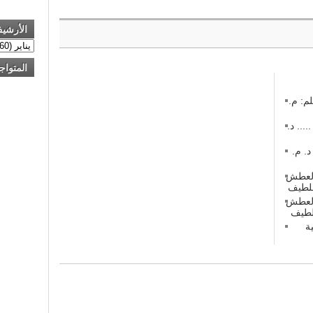
الأرشي
المتواج
م: م.
 في منازعات عقود التشييد (2) ..... د.
 في منازعات عقود التشييد (1) د. م.
 العطش
 العطش
ة