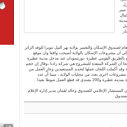
زل
 سير
كمال
دينة
مل
ار
لصندوق الإسكان والتعمير بولاية نهر النيل تنويرا للوفد الزائر
ي أن مشروعات الإسكان بالولاية أصبحت واقعا وان موقع
 بالطريق القومي عطبرة -بورتسودان عند مدخل مدينة عطبرة
ا أن الشركة المنفذة للمشروع هي شركة زادنا ،وقال إن حجم
 وقد أكملت اللجان عملها لتحديد المستفيدين وجارٍ العمل من
شروعات اخرى بعدد من محليات الولاية ، مبينا أن عدد
ي قد قطع العمل شوطا بعيدا.
المستشار الإعلامي للصندوق وخالد لقمان مدير إدارة الإعلام
لصندوق .