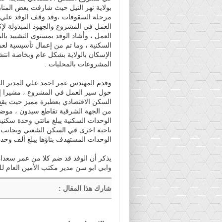
بولاية نهر النيل حيث شارفت بعض المنا
مرحلة السقوفات ،وقد وقف الوفد علي
العمل في المشروع والجهود المبذولة لإ
العمل ، وأشاد الوفد بمستوى التشييد بالم
السكنية ، وما تم من إعمال تأسيسية لع
الإسكان بالولاية بشكل عام وبخاصة انتش
المشروعات بالمحليات .
وقدم المهندس عمر احمد علي المدير العام 
حول سير العمل في المشروع ، مشيرا إل
السكن الاقتصادي بعطبرة مميز حيث يقع
من الجهة الشرقية تقاطع سيدون ، موضح
الوحدات السكنية يبلغ مائتي وحدة سكنية
ناحية اخرى في السكن الشعبي وبجانب م
الوحدات المستهدف بناؤها يبلغ ألف وحدة بمدينة عطبرة و200 بشند
يذكر أن الوفد قد ضم كلا من عمر سعدان 
وابي ابو سن مدير مكتب الأمين العام ل
شارك هذا المقال
: