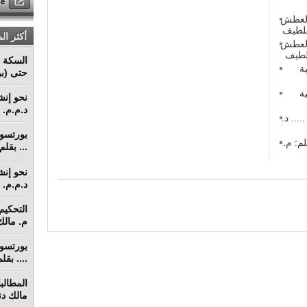
 العطش
أكثر ال
 العطش
السكة ا
ة
حتى (بو
ة
د.م.م. م
 في منازعات عقود التشييد (3) ..... د.
م: م.
... بقل
د.م.م. م
م. مالك 
.... بق
مالك دنق