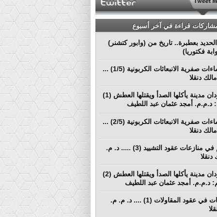
مشاركات قراءة في آخر أسبوع
لحديد بعطبرة.. تاريخ من (وابور كتشنر)
ابة فكتوريا)
نحو إنشاءات صفرية الانبعاثات الكربونية (1/5) ...
الك دنقلا
بورتسودان مدينة يأكلها الصدأ ويقتلها العطش (1)
م: د.م.م. أمجد عثمان عبد اللطيف
نحو إنشاءات صفرية الانبعاثات الكربونية (2/5) ...
الك دنقلا
التحكيم في منازعات عقود التشييد (3) ..... د. م.
دنقلا
بورتسودان مدينة يأكلها الصدأ ويقتلها العطش (2)
لم: د.م.م. أمجد عثمان عبد اللطيف
المطالبات في عقود المقاولات (1) .... د. م. م.
لا