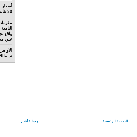
أسعار م
30 يناير 2022
مقومات
واقع تج
علي محم
الأوامر 
م. مالك 
الصفحة الرئيسية
رسالة أقدم