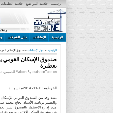
الرئيسية
خلاصة المواضيع
خلاصة التعليقات
الرئيسية
الإنشاءات
دليل الشركات
وظ
الرئيسية
»
أخبار الإنشاءات
» صندوق الإسكان القوم
صندوق الإسكان القومي 
بعطبرة‎
Written By sudaconTube on الخميس، نوفمبر 20، 2014 | 12:27 ص
الخرطوم 19-11- 2014م (سونا )
تفقد وفد من الصندوق القومي للإسكان
والتعمير برئاسة الأستاذ الحاج محمد علي
مدير إدارة الاستثمار بالصندوق سير العم
في مشروع السكن الاقتصادي بمدينة عط