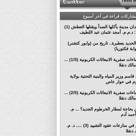
مشاركات قراءة في آخر أسبوع
بورتسودان مدينة يأكلها الصدأ ويقتلها العطش (1)
م: د.م.م. أمجد عثمان عبد اللطيف
لحديد بعطبرة.. تاريخ من (وابور كتشنر)
ابة فكتوريا)
نحو إنشاءات صفرية الانبعاثات الكربونية (1/5) ...
الك دنقلا
قاسم وزير المياه والبنية التحتية بولاية
م في حوار خاص
نحو إنشاءات صفرية الانبعاثات الكربونية (2/5) ...
الك دنقلا
بحاجة لمطار الخرطوم الجديد؟ ... م.
أحمد آدم
التحكيم في منازعات عقود التشييد (3) ..... د. م.
دنقلا