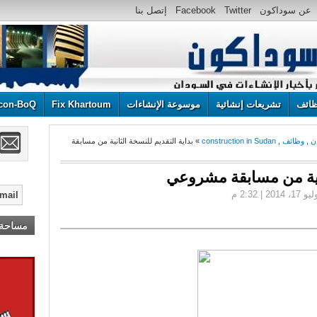
عن سوداكون
Twitter
Facebook
إتصل بنا
ائف
تشريعات إنشائية
موسوعة الإنشاءات
Fix Khartoum
con-BoQ
ن
,
وظائف
,
construction in Sudan
» بداية التقديم للنسخة الثانية من مسابقة
انية من مسابقة مشروعي
مساحة إ