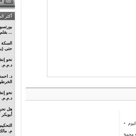
أكثر ال
... بقل
السكة ا
حتى (بو
د.م.م. م
د. احمد 
الخرطو
د.م.م. م
هل نحن 
أبوبكر 
يوم
م. مالك 
ء محمد