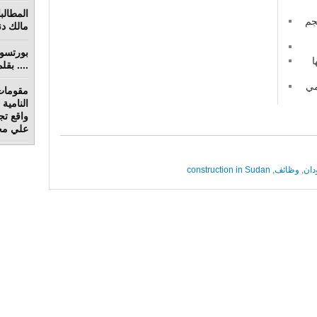
جم
مالك دنق
ﺎ
.... بق
مي
مقومات
واقع تج
علي محم
دان
,
وظائف
,
construction in Sudan