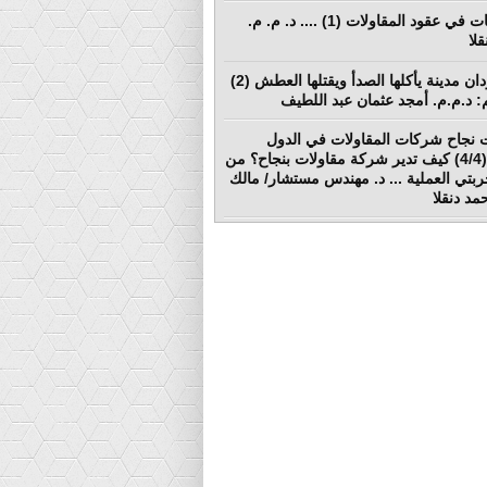
المطالبات في عقود المقاولات (1) .... د. م. م.
لا
بورتسودان مدينة يأكلها الصدأ ويقتلها العطش (2)
لم: د.م.م. أمجد عثمان عبد اللطيف
 نجاح شركات المقاولات في الدول
النامية (4/4) كيف تدير شركة مقاولات بنجاح؟ من
ربتي العملية ... د. مهندس مستشار/ مالك
د دنقلا