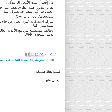
في إفطار البيت الأبيض الرمضاني
تقرير مصور: هيئة الطرق تقف علي ح
العمل في ف المصارف بشرق النيل
Civil Engineer Associate
ﺷﺮﻛﻪ ﺍﺳﺘﺸﺎﺭﻳﻪ ﻛﺒﺮﻯ ﺗﻌﻠﻦ ﻋﻦ ﺣﺎﺟﺗﻬ
ﻟﻤﻬﻨﺪﺳﻴﻦ ﺍﻛﻔﺎﺀ
وظائف مهندسين ببرنامج الأغذية العال
للأمم المتحدة (WFP)
2:32 م
at
Labels:
أخبار متفرقة
,
صناعة التشييد في السو
ليست هناك تعليقات:
إرسال تعليق