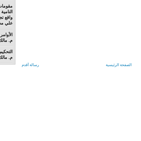
مقومات
واقع تج
علي محم
الأوامر 
م. مالك 
م. مالك 
الصفحة الرئيسية
رسالة أقدم