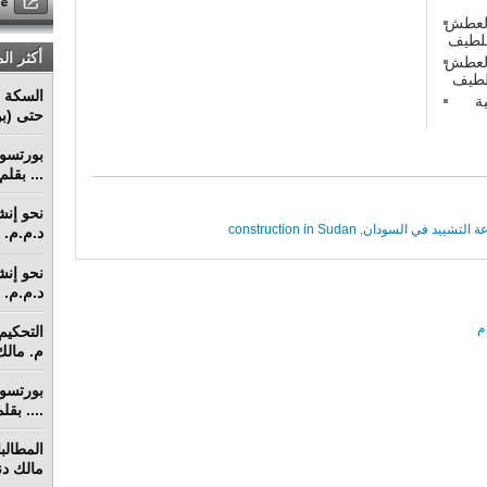
 العطش
أكثر ال
 العطش
السكة ا
ة
حتى (بو
... بقل
ة التشييد في السودان
,
construction in Sudan
د.م.م. م
د.م.م. م
م. مالك 
.... بق
مالك دنق