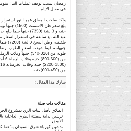
رمضان بسبب توقف عمليات البناء متوقعي
فى مقبل الايام.
واكد صاحب المغلق عمر النور استقرار ا
جنيهات، فيما شهدت اسعار الطوب ارتفاعا
من (450-600)جنيه.
شارك هذا المقال
:
مقالات ذات صلة
انطلاق تأهيل بنيات الري بمشروع الجز
تدشين بداية سفلتة الطرق الداخلية بال
الأبيض
تدشين كهرباء شرق السودان بـ"خط كس