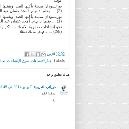
كوليل"
بورتسودان مدينة يأكلها الصدأ ويقتلها
(2) .... بقلم: د.م.م. أمجد عثمان عبد اللطيف
بورتسودان مدينة يأكلها الصدأ ويقتلها
(1) ... بقلم: د.م.م. أمجد عثمان عبد اللطيف
نحو إنشاءات صفرية الانبعاثات الكربوني
(2/5) ... د.م.م. مالك دنقلا
12:02 ص
at
Labels:
أخبار الإنشاءات
,
سوق الإنشاءات
,
صناع
هناك تعليق واحد:
دوراتي التدريبية
7 يوليو 2014 في 3:45 م
شكرا لكم
رد