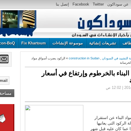
عن سوداكون
Twitter
Facebook
إتصل بنا
ائف
تشريعات إنشائية
موسوعة الإنشاءات
Fix Khartoum
con-BoQ
 التشييد في السودان
,
construction in Sudan
» الركود يضرب أسواق مواد
لخرسانة
لبناء بالخرطوم وإرتفاع في أسعار
مساحة إ
 البناء عن استقرار
 الركود التى يعانيها
ا عما كان عليه قبل شهر