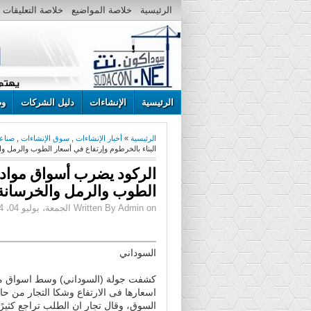
الرئيسية
خلاصة المواضيع
خلاصة التعليقات
الرئيسية
الإنشاءات
دليل الشركات
وظ
الرئيسية
»
أخبار الإنشاءات
,
سوق الإنشاءات
,
صناعة
البناء بالخرطوم وإرتفاع في أسعار الطوب والرمل وا
الركود يضرب أسواق مواد ا
الطوب والرمل والخرسانة
Written By Admin on الجمعة، يوليو 04، 2014 | 12:02 ص
السوداني
كشفت جولة (السوداني) وسط اسواق مواد
اسعارها فى الارتفاع وشكا التجار من حالة
السوق، وقال تجار ان الطلب تراجع كثيرً