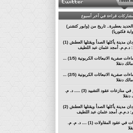
مشاركات قراءة في آخر أسبوع
لحديد بعطبرة.. تاريخ من (وابور كتشنر)
ابة فكتوريا)
بورتسودان مدينة يأكلها الصدأ ويقتلها العطش (1)
م: د.م.م. أمجد عثمان عبد اللطيف
نحو إنشاءات صفرية الانبعاثات الكربونية (1/5) ...
الك دنقلا
نحو إنشاءات صفرية الانبعاثات الكربونية (2/5) ...
الك دنقلا
التحكيم في منازعات عقود التشييد (3) ..... د. م.
دنقلا
بورتسودان مدينة يأكلها الصدأ ويقتلها العطش (2)
لم: د.م.م. أمجد عثمان عبد اللطيف
المطالبات في عقود المقاولات (1) .... د. م. م.
لا