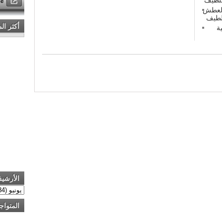
 العطش
أكثر ال
ة
الأرشي
المتواج