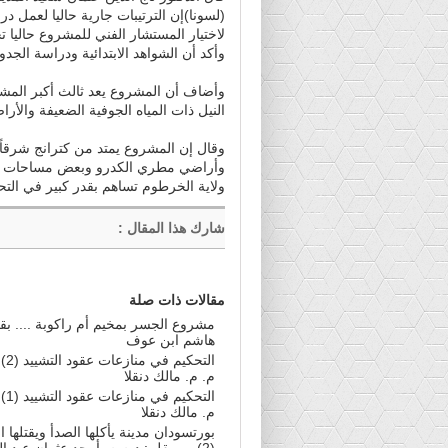
(لسونا)إن الترتيبات جارية حاليا لعمل 
لاختيار المستشار الفني للمشروع حاليا تح
وأكد أن الشواهد الابتدائية ودراسة الج
وأضاف أن المشروع يعد ثالث أكبر المش
النيل ذات المياه الجوفية الضعيفة والأر
وقال إن المشروع يمتد من كترانج شرقاً إ
وأراضي مطري الكدرو وبعض مساحات مطر
ولاية الخرطوم تساهم بقدر كبير في التح
شارك هذا المقال
:
مقالات ذات صلة
مشروع الجسر بمخيم أم راكوبة .... بقل
هاشم ابن عوف
التحكيم
م. م. مالك دنقلا
التحكيم
م. مالك دنقلا
بورتسودان مدينة يأكلها الصدأ ويقتلها
(2) .... بقلم: د.م.م. أمجد عثمان عبد اللطيف