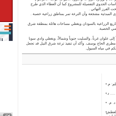
دراسات الجدوي التفصيلة للمشروع كما أن العطاء الذي طرح
ت الفرز النهائي .
دوى المبدئية مشجعة وأن الترعة تمر بمناطق زراعية خصبة .
اريع الزراعية بالسودان ويغطي مساحات هائلة بمنطقة شرق
اضي الخصبة.
لى علوان غرباً، والسليت جنوباً وشمالاً، ويغطي وادي سوبا
ي الحاج يوسف. وأكد أن تنفيذ ترعة شرق النيل قد تجعل
كم في مياه السيول.
م: م.
 في منازعات عقود التشييد (2) ..... د.
 في منازعات عقود التشييد (1) د. م.
 العطش