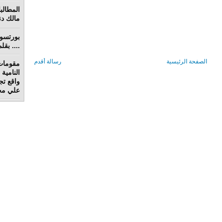
مالك دنق
.... بق
الصفحة الرئيسية
رسالة أقدم
مقومات
واقع تج
علي محم