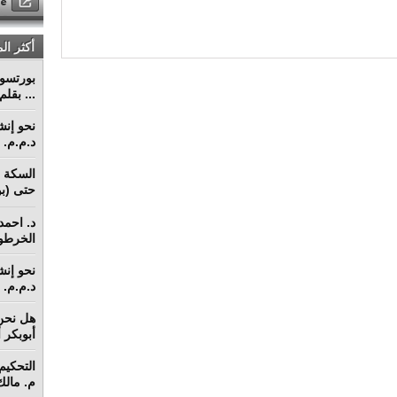
أكثر ال
... بقل
د.م.م. م
السكة ا
حتى (بو
د. احمد 
الخرطو
د.م.م. م
هل نحن 
أبوبكر 
م. مالك 