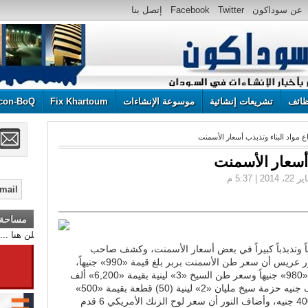
عن سوداكون
Twitter
Facebook
إتصل بنا
ائف
تشريعات إنشائية
موسوعة الإنشاءات
Fix Khartoum
con-BoQ
ع مواد البناء وتذبذب أسعار الأسمنت
 أسعار الأسمنت
مساحة إ
أعلن هنا ... أعلن هنا ... أعلن
اً وتذبذباً كبيراً في بعض أسعار الأسمنت، وكشف صاحب
محلات العمدة لمواد البناء بأم درمان النور عريس أن سعر طن الأسمنت بربر بلغ قيمة «990» جنيهاً،
بينما طن أسمنت السلام وعطبرة بقيمة «980» جنيهاً وسعر طن السيخ «3» لينية بقيمة «6,200» ألف
جنيه، وطن السيخ «4» لينية «5,90» ألف جنيه حزمة سيخ مليان «2» لينية (50) قطعة بقيمة «500»
جنيه وحزمة سيخ مسلوب (50) قطعة 400 جنيه، وأضاف النور أن سعر لوح الزنك الأمريكي 6 قدم