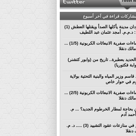
مشاركات قراءة في آخر أسبوع
بورتسودان مدينة يأكلها الصدأ ويقتلها العطش (1)
م: د.م.م. أمجد عثمان عبد اللطيف
نحو إنشاءات صفرية الانبعاثات الكربونية (1/5) ...
الك دنقلا
لحديد بعطبرة.. تاريخ من (وابور كتشنر)
ابة فكتوريا)
قاسم وزير المياه والبنية التحتية بولاية
م في حوار خاص
نحو إنشاءات صفرية الانبعاثات الكربونية (2/5) ...
الك دنقلا
بحاجة لمطار الخرطوم الجديد؟ ... م.
أحمد آدم
التحكيم في منازعات عقود التشييد (3) ..... د. م.
دنقلا