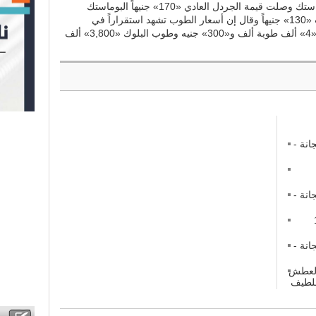
«155» جنيهاً مشيرًا إلى أن أسعار البوماستك وصلت قيمة الجردل العادي «170» جنيهاً البوماستك
الاقتصادي «165» جنيهاً وجالون البوهيات «130» جنيهاً وقال إن أسعار الطوب تشهد استقراراً في
أسعارها وبلغ قيمة لوري الطوب الأحمر «4» ألف طوبة ألف و«300» جنيه وطوب البلوك «3,800» ألف
نة -
نة -
طوم 15
نة -
 العطش