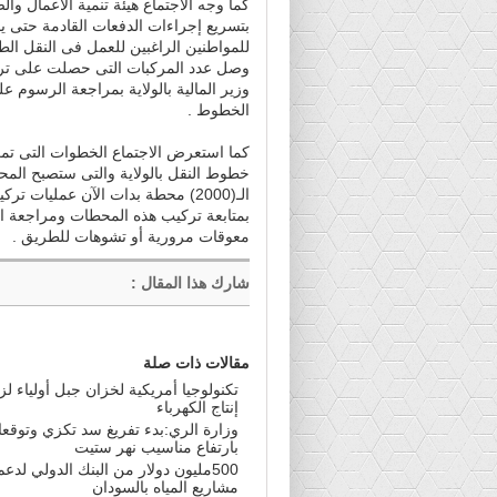
كما وجه الاجتماع هيئة تنمية الأعمال وا
بتسريع إجراءات الدفعات القادمة حتى ي
للمواطنين الراغبين للعمل فى النقل ال
وزير المالية بالولاية بمراجعة الرسوم
الخطوط .
كما استعرض الاجتماع الخطوات التى ت
خطوط النقل بالولاية والتى ستصبح الم
الـ(2000) محطة بدات الآن عمليات 
بمتابعة تركيب هذه المحطات ومراجعة الت
معوقات مرورية أو تشوهات للطريق .
شارك هذا المقال
:
مقالات ذات صلة
تكنولوجيا أمريكية لخزان جبل أولياء لزي
إنتاج الكهرباء
وزارة الري:بدء تفريغ سد تكزي وتوقع
بارتفاع مناسيب نهر ستيت
500مليون دولار من البنك الدولي لدعم
مشاريع المياه بالسودان