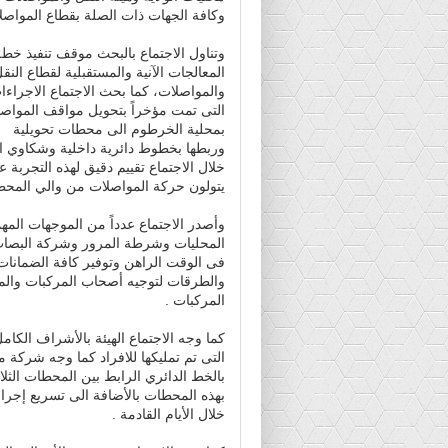
وكافة الجهات ذات الصلة بقطاع المواصل
وتناول الاجتماع بالبحث موقف تنفيذ خطة
المعالجات الآنية والمستقبلية لقطاع النق
والمواصلات، كما بحث الاجتماع الاجراءا
التى تمت مؤخراً بتحويل مواقف المواص
بمحلية الخرطوم الى محطات تحويلية
وربطها بخطوط دائرية داخلية وشكاوي ا
خلال الاجتماع تقييم دقيق لهذه التجربة 
يتولون حركة المواصلات من والي المحطا
وأصدر الاجتماع عدداً من الموجهات المهم
المحليات وشرطة المرور وشركة البصات 
فى الوقت الراهن وتوفير كافة الضمانات 
والطرقات لتوجيه أصحاب المركبات والم
المركبات .
كما وجه الاجتماع الهيئة بالأشراف الكا
التى تم تمليكها للافراد كما وجه شركة م
بالخط الدائري الرابط بين المحطات الثلا
بهذه المحطات بالأضافة الى تسريع إج
خلال الأيام القادمة .