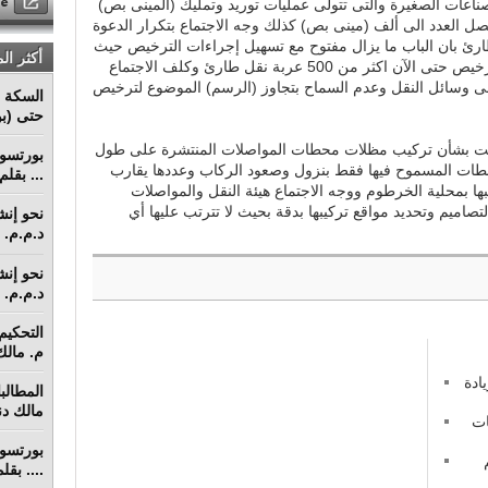
لصناعات الصغيرة والتى تتولى عمليات توريد وتمليك (المينى بص)
صل العدد الى ألف (مينى بص) كذلك وجه الاجتماع بتكرار الدعوة
طارئ بان الباب ما يزال مفتوح مع تسهيل إجراءات الترخيص حيث
أكثر ال
وصل عدد المركبات التى حصلت على ترخيص حتى الآن اكثر من 500 عربة نقل طارئ وكلف الاجتماع
 على وسائل النقل وعدم السماح بتجاوز (الرسم) الموضوع لترخيص
السكة ا
حتى (بو
مت بشأن تركيب مظلات محطات المواصلات المنتشرة على طول
حطات المسموح فيها فقط بنزول وصعود الركاب وعددها يقارب
... بقل
تركيبها بمحلية الخرطوم ووجه الاجتماع هيئة النقل والمواصلات
صاميم وتحديد مواقع تركيبها بدقة بحيث لا تترتب عليها أي
د.م.م. م
د.م.م. م
م. مالك 
ادة
مالك دنق
ات
.... بق