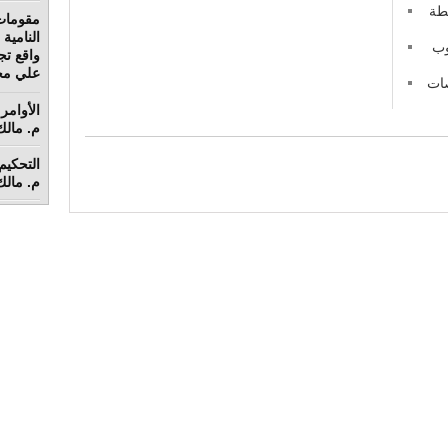
طة
مقومات
نوب
واقع تج
علي محم
صات
الأوامر 
م. مالك 
م. مالك 