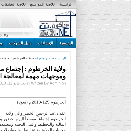
الرئيسية
خلاصة المواضيع
خلاصة التعليقات
الرئيسية
الإنشاءات
دليل الشركات
وظ
الرئيسية
»
أخبار متفرقة
» ولاية الخرطوم : إجتماع 
ولاية الخرطوم : إجتماع م
وموجهات مهمة لمعالجة ا
Written By Admin on الأحد، مايو 12، 2013 | 8:59 م
الخرطوم 125-2013م (سونا)
عقد د.عبد الرحمن الخضر والي ولاية
الخرطوم إجتماعاً موسعاً اليوم بحضور و
المالية والتخطيط والبنى التحتية ومعتمد
محليات الولاية وهيئة النقل والمواصلات