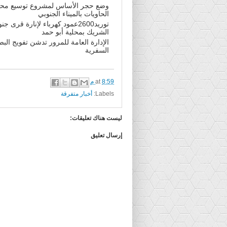
وضع حجر الأساس لمشروع توسيع مح
الحاويات بالميناء الجنوبي
توريد2600عمود كهرباء لإنارة قرى ج
الشريك بمحلية أبو حمد
الإدارة العامة للمرور تدشن تفويج الب
السفرية
8:59 م
at
Labels:
أخبار متفرقة
ليست هناك تعليقات:
إرسال تعليق