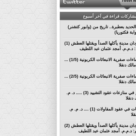
مشاركات قراءة في آخر أسبوع
لحديد بعطبرة.. تاريخ من (وابور كتشنر)
ابة فكتوريا)
بورتسودان مدينة يأكلها الصدأ ويقتلها العطش (1)
م: د.م.م. أمجد عثمان عبد اللطيف
نحو إنشاءات صفرية الانبعاثات الكربونية (1/5) ...
الك دنقلا
نحو إنشاءات صفرية الانبعاثات الكربونية (2/5) ...
الك دنقلا
التحكيم في منازعات عقود التشييد (3) ..... د. م.
دنقلا
المطالبات في عقود المقاولات (1) .... د. م. م.
لا
بورتسودان مدينة يأكلها الصدأ ويقتلها العطش (2)
لم: د.م.م. أمجد عثمان عبد اللطيف