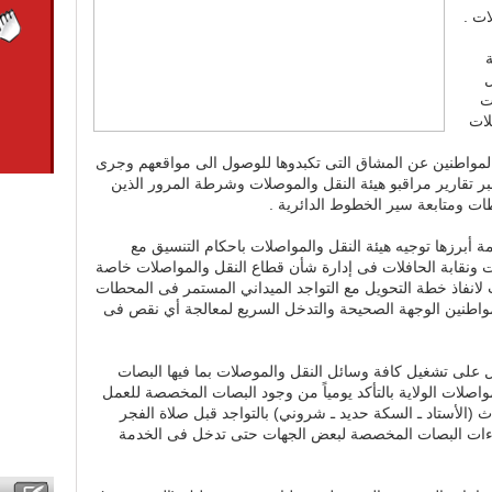
ات .
ل
ت
لات
لمواطنين عن المشاق التى تكبدوها للوصول الى مواقعهم وجرى
عبر تقارير مراقبو هيئة النقل والموصلات وشرطة المرور الذين
ت ومتابعة سير الخطوط الدائرية .
ة أبرزها توجيه هيئة النقل والمواصلات باحكام التنسيق مع
ونقابة الحافلات فى إدارة شأن قطاع النقل والمواصلات خاصة
لانفاذ خطة التحويل مع التواجد الميداني المستمر فى المحطات
واطنين الوجهة الصحيحة والتدخل السريع لمعالجة أي نقص فى
مل على تشغيل كافة وسائل النقل والموصلات بما فيها البصات
واصلات الولاية بالتأكد يومياً من وجود البصات المخصصة للعمل
ث (الأستاد ـ السكة حديد ـ شروني) بالتواجد قبل صلاة الفجر
راءات البصات المخصصة لبعض الجهات حتى تدخل فى الخدمة