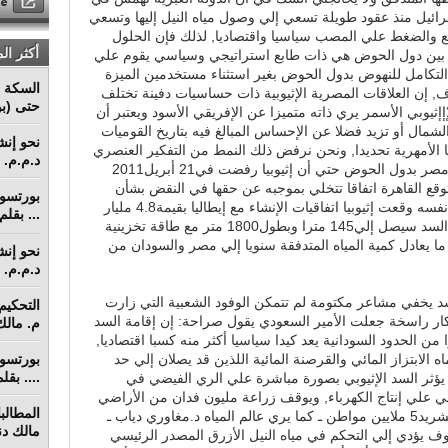
سرائيل منذ عقود طويلة تسعي إلي وصول مياه النيل إليها وتسعي
ع والضغط علي المصب سياسيا واقتصاديا, لذلك فإن الحلول
أكثر ال
ات بين دول الحوض هي ذات طابع استراتيجي وسياسي يقوم علي
لتكامل للنهوض بدول الحوض بغير استثناء مستخدمين الميزة
السكة ا
, إن العلاقات المصرية الإثيوبية ذات حساسيات دفينة تختلف
حتى (بو
إثيوبي الأسمر يري ذاته متميزا عن الإفريقي الأسود ويعتبر أن
مال أو تزيد فضلا عن الإحساس المبالغ فيه بتاريخ القوميات
الأمهرية تحديدا, ونحن نرفض ذلك النمط من التفكير العنصري
د.م.م. م
البغيض إلا أن حساسيات تشوب علاقات مصر بدول الحوض حتي أن إثيوبيا رفضت في21 أبريل2011
قع القاهرة اتفاقا تتخلي بموجبه عن حقها في النقض بشأن
توزيع مياه النهر, وفي16 يونيو من العام نفسه وقعت إثيوبيا اتفاقيات الإنشاء مع إيطاليا بقيمة4.8 مليار
... بقل
دولار, وأعلن الجانب الإيطالي أن ارتفاع السد سيصل إلي145 مترا وبطول1800 متر مع طاقة تخزينية
ه وهو ما يعادل كمية المياه المتدفقة سنويا إلي مصر والسودان من
د.م.م. م
لسد يخفي مشاعر مكتومة لم تتمكن الوفود الشعبية التي زارت
فكار راسخة جعلت الأمير السعودي يقول صراحة: إن إقامة السد
م. مالك 
من الحدود السودانية يعد كيدا سياسيا أكثر منه كسبا اقتصاديا,
 الابتزاز المائي والقرصنة المائية اللذين قد يصلان إلي حد
.... بق
ثر السد الإثيوبي بصورة مباشرة علي الري الفيضي في
ي علي إنتاج الكهرباء, ويوقف زراعة مليون فدان من الأراضي
الزراعية المصرية الحالية بما يؤدي إلي تشريد5 ملايين مواطن ـ كما يري عالم المياه د.مغاوري دياب ـ
مالك دنق
وف يؤدي إلي التحكم في مياه النيل الأزرق المصدر الرئيسي