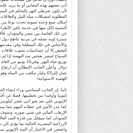
أذن بعضهم بهذه المعاني أو ما يزيد, فإ
لأن تكون شرطي النهر بالتحكم في المنب
المطلوبة لمشكلات مياه النيل والعلاق
إمكان صنع وحدة تنموية تحدث نوعا من ا
النسبية لكل منها في خدمة باقي الأطراف
عن تلك القائمة بين مصر والسودان, فالإإ
سمرة لونه تضعه في مرتبة تناطح دول الش
والأجناس في تلك المنطقة وفي مقدمتها 
السماح لمصر بفحص سد النهضة إذا لم تو
تصل إلي63 مليار مكعب من الميا
الهضبة الاستوائية!
ثانيا: إن الجانب السياسي وراء إنشاء ا
إثيوبيا وأوغندا من تحطيمها, فضلا عن أ
الإثيوبي علي بعد نحو اثني عشر كيلومترا 
كما حذر الأمير في خطابه المهم مما سماه
الإرهاب المائي في شتي صوره, وسوف يؤ
السودان كما سيقلل من قدرة السد العال
واضعين في الاعتبار أن السد الإثيوبي س