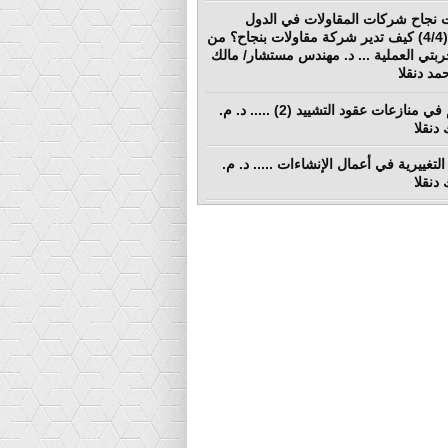
 نجاح شركات المقاولات في الدول
النامية (4/4) كيف تدير شركة مقاولات بنجاح؟ من
ربتي العملية ... د. مهندس مستشار/ مالك
د دنقلا
التحكيم في منازعات عقود التشييد (2) ..... د. م.
دنقلا
التغييرية في أعمال الإنشاءات ..... د. م.
دنقلا