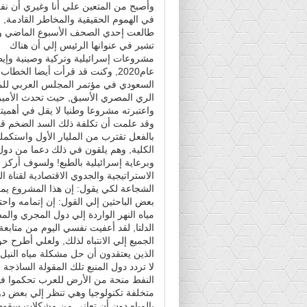
وأصبح من المتعين علي أنا وغيري أن نف
في الهموم الحقيقية والمخاطر القادمة, ل
طالعت إحدي الصحف الأسبوع الماضي 
تشير في عنوانها الرئيس إلي أن هناك
مشروعات إسرائيلية وتركية وصينية وإيطا
عام2020, وكنت قد قرأت أيضا الخطا
السعودي في مؤتمر المجلس العربي للميا
الري المصري الأسبق, حيث تحدث الأمير ا
واعتبرته مشروعا وطنيا لا يقل في أهميت
وقد علمت أن تكلفة ذلك السد الضخم قد ت
الكلية, وهم يلقون في ذلك دعما من دول م
وبرعاية إسرائيلية بالطبع! ولسوف أركز 
الاستراتيجية والجدوي الاقتصادية لقناة 
الشجاعة لكي يقول: إن هذا المشروع يمكن
بعض الباحثين إلي القول: إن إتمامه واحت
مياه النهر الواردة إلي دول المجري وال
الدلتا, لقد أعفيت نفسي اليوم من متابع
الجميع إلي الانتباه لذلك, ولعلي أطرح ح
الذين يعتقدون أن حل مشكلة مياه النيل
لا تردد دول المنبع تلك المقولة الساذجة
النفط منحة من الأرض للعرب تحكموا فيها
متخلفة تكنولوجيا وهي تنظر إلي بعض دو
بالمياه دون أن تعاني من مشكلات سقوطه