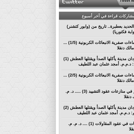
مشاركات قراءة في آخر أسبوع
لحديد بعطبرة.. تاريخ من (وابور كتشنر)
ابة فكتوريا)
نحو إنشاءات صفرية الانبعاثات الكربونية (1/5) ...
الك دنقلا
بورتسودان مدينة يأكلها الصدأ ويقتلها العطش (1)
م: د.م.م. أمجد عثمان عبد اللطيف
نحو إنشاءات صفرية الانبعاثات الكربونية (2/5) ...
الك دنقلا
التحكيم في منازعات عقود التشييد (3) ..... د. م.
دنقلا
بورتسودان مدينة يأكلها الصدأ ويقتلها العطش (2)
لم: د.م.م. أمجد عثمان عبد اللطيف
المطالبات في عقود المقاولات (1) .... د. م. م.
لا