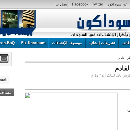
عن سوداكون
Twitter
Facebook
إتصل بنا
ائف
تشريعات إنشائية
موسوعة الإنشاءات
Fix Khartoum
con-BoQ
طر القادم
القادم
مساحة إ
أعلن هنا ... أعلن هنا ... أعلن هنا ...!
د