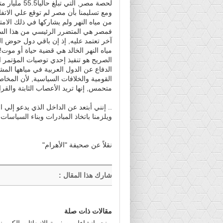
لحصة مصر, ا
ومع تسليمنا بأن مصر لم توقع علي الات
من مياه النهر ولم يشاركها في ذلك الامتن
فمصر هي المتضرر الرئيسي من هذا السد لا
آخر تعتمد عليه, إذ إن باقي دول حوض ال
مياه النهر الخالد هي قضية حياة أو موت!
الدفاع عن الدول العربية في مياهها المش
القومية والخلافات السياسية, لأن المخاط
متحمس, إنها تريد الأعصاب الثابتة والقرا
.. إنني أبتعد عن الداخل الذي يدعو إلي 
ويلزمنا باتخاذ المبادرات وبناء السياسا
نقلاً عن صحيفة "الأهرام"
شارك هذا المقال
:
مقالات ذات صلة
نحو إنشاءات صفرية الانبعاثات الكربوني