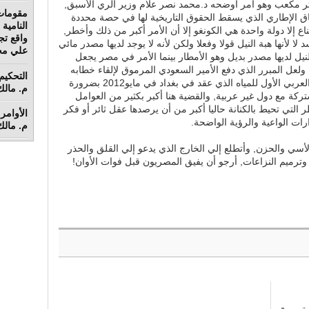
لتي تبلغ حاليا55.5 مليار متر مكعب وهو أمر أوضحه د.محمد نصر علام وزير الري الأسبق,
مقومات
فاق الإطاري الذي يسقط الحقوق التاريخية لها في حصة محددة
اع إلا دولة واحدة هي الكونغو إلا أن الأمر أكبر من ذلك وأخطر,
واقع تج
 لأنها هبة النيل قولا وفعلا ولكن لأنه لا يوجد لديها مصدر مائي
علي محم
نيل لديها مصدر بديل وهو الأمطار بينما الأمر في مصر يجعل
 ولعل المبرر الذي دفع الأمير السعودي المرموق لإلقاء خطابه
الصريح هو تنفيذ إحدي توصيات المؤتمر العربي الأول للمياه الذي عقد في بغداد في مايو2012 بضرورة
م. مالك 
تركة مع دول غير عربية, والقضية هنا أكبر بكثير من العوامل
ر التي تحيط بالكنانة حاليا أكبر من أن يرصدها عقل ثائر أو فكر
الأوامر 
رات الواعية والرؤية الواضحة.
م. مالك 
الأسي والحزن, وأتطلع إلي الخارج الذي يدعو إلي القلق والحذر
ت وترميم النزاعات, أرجو أن يفيق المصريون قبل فوات الأوان!
ة