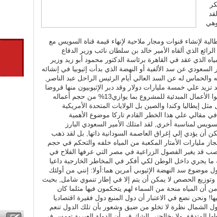
كر
قد
وهي
لية لإنشاء قنوات ومجار ملاحية لإنهاء قيمة قناة السويس مع
ب الرائع الذي ألقاه الأمير خالد بن سلطان نائب وزير الدفاع
ه الذي عقد في القاهرة برئاسة الدكتور محمود أبو زيد وزير
لسعودي عن سد الألفية أو النهضة الذي بدأت إثيوبيا في إنشائه
ه والحماس له عن السد العالي أيام الرئيس الراحل عبد الناصر,
زيد علي خمسة مليارات دولار وقد دبر الإثيوبيون منها قروضا
بالفعل تقترب من المليار الأول واستكملوا الأعمال المبدئية للمشروع بما يوازي13% من حجم أعماله
ثل إيطاليا وكندا والصين بل الولايات المتحدة الأمريكية
في مقالي علي هذا الخطر القادم تاركا موضوع الأهمية
السويس لمناسبة أخري, لقد امتلك الأمير السعودي البارز
 أن يؤدي إلي إغراق العاصمة السودانية ذاتها, بل لقد ذهب
جاز مليارات الأمتار المكعبة من المياه خلفه والتحكم في حجم
مصب قد يغير الفصول الزراعية في مصر التي عرفها الفلاح في
ة ما يجري داخل الوطن لكي أفكر في المخاطر الخارجية داعيا
ول موضوع سد النهضة الإثيوبي أمرين هما:أولا: إنني من أولئك
 وتوزيع الحصص لا يمكن أن يتم إلا في إطار تنموي شامل, بحيث
 من أن المياه منحة من السماء لهم يتحكمون فيها مثلما كان
! ونحن نضع في الاعتبار أن دول المنبع دول فقيرة اقتصاديا
ل الشمال نظرة لا تخلو من ضيق وشعور بأن تلك الدول تنعم
ا المتدفق ولا يخالجني الشك في أن الدولة العبرية تهمس في