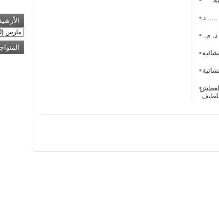
 في منازعات عقود التشييد (2) ..... د.
الأرشي
 في منازعات عقود التشييد (1) د. م.
المتواج
شائية
شائية
 العطش