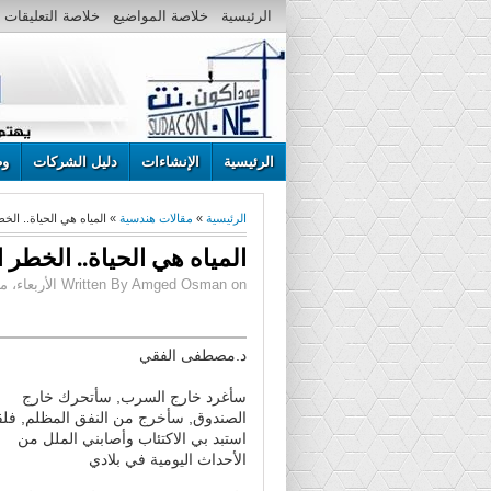
الرئيسية
خلاصة المواضيع
خلاصة التعليقات
الرئيسية
الإنشاءات
دليل الشركات
وظ
الرئيسية
»
مقالات هندسية
» المياه هي الحياة‏..‏ الخ
المياه هي الحياة‏..‏ الخطر 
Written By Amged Osman on الأربعاء، مارس 20، 2013 | 12:42 م
د.مصطفى الفقي
سأغرد خارج السرب‏,‏ سأتحرك خارج
الصندوق‏,‏ سأخرج من النفق المظلم‏,‏ فلق
استبد بي الاكتئاب وأصابني الملل من
الأحداث اليومية في بلادي