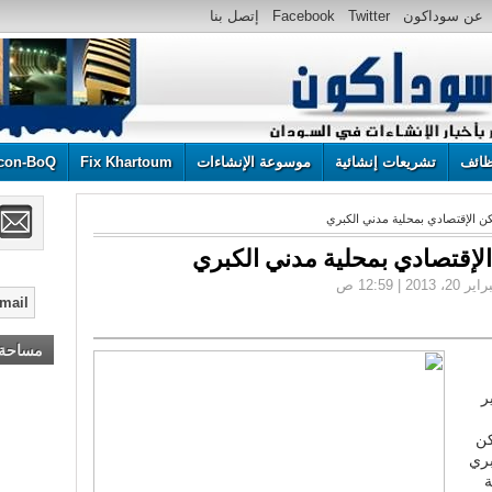
عن سوداكون
Twitter
Facebook
إتصل بنا
ائف
تشريعات إنشائية
موسوعة الإنشاءات
Fix Khartoum
con-BoQ
مساحة إ
أعلن هنا ... أعلن هنا ... أعلن هنا ...!
ر
كن
بري
ة