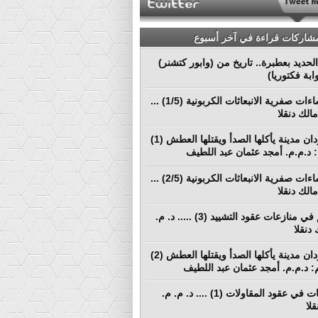
مشاركات قراءة في آخر أسبوع
لحديد بعطبرة.. تاريخ من (وابور كتشنر)
ابة فكتوريا)
نحو إنشاءات صفرية الانبعاثات الكربونية (1/5) ...
الك دنقلا
بورتسودان مدينة يأكلها الصدأ ويقتلها العطش (1)
م: د.م.م. أمجد عثمان عبد اللطيف
نحو إنشاءات صفرية الانبعاثات الكربونية (2/5) ...
الك دنقلا
التحكيم في منازعات عقود التشييد (3) ..... د. م.
دنقلا
بورتسودان مدينة يأكلها الصدأ ويقتلها العطش (2)
لم: د.م.م. أمجد عثمان عبد اللطيف
المطالبات في عقود المقاولات (1) .... د. م. م.
لا