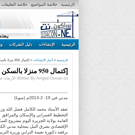
الرئيسية
خلاصة المواضيع
خلاصة التعليقات
الرئيسية
الإنشاءات
دليل الشركات
وظ
الرئيسية
»
أخبار الإنشاءات
» إكتمال 950 منزلا بالسكن الإقتصادي بمحلية مدني الكبري
إكتمال 950 منزلا بالسكن الإقتصادي بمحلية مدني الكبري
Written By Amged Osman on الأربعاء، فبراير 20، 2013 | 12:59 ص
مدني في 19- 2-2013م (سونا)
تفقد الأستاذ محمد الكامل فضل الله وزي
التخطيط العمراني والإسكان والمرافق
العامة بولاية الجزيرة اليوم مشروع الس
الإقتصادي بشرق النيل بمحلية مدني الك
برفقه دكتورة نعيمة الترابي وزيرة التربي