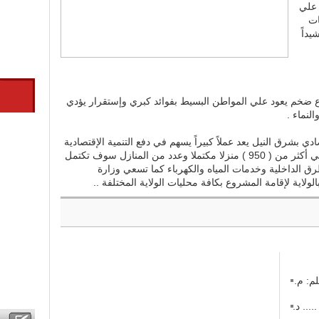
 علي
ات
داً
 ضخم يعود علي المواطن البسيط بفوائد كبري وإستقرار يؤدي
لنماء .
ي بشرق النيل يعد عملاً كبيراً يسهم في دفع التنمية الإقتصادية
والإجتماعية بالولاية ويحتوي المشروع علي أكثر من ( 950 ) منزلا مكتملا وعدد من المنازل سوف تكتمل
ق الداخلية وخدمات المياه والكهرباء كما تسعي وزارة
ولاية لإقامة المشروع بكافة محليات الولاية المختلفة ..
م: م.
 في منازعات عقود التشييد (2) ..... د.