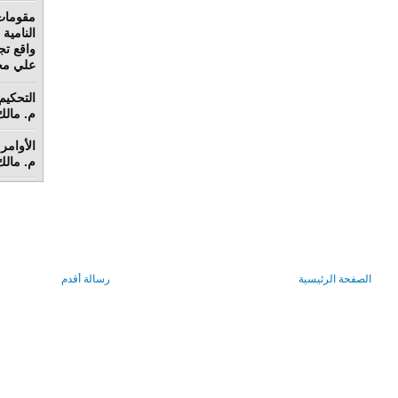
مقومات
واقع تج
علي محم
م. مالك 
الأوامر 
م. مالك 
الصفحة الرئيسية
رسالة أقدم