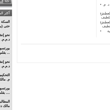
 في منازعات عقود التشييد (1) د. م.
أكثر ال
 العطش
السكة ا
 العطش
حتى (بو
ة
د.م.م. م
... بقل
د.م.م. م
م. مالك 
.... بق
مالك دنق