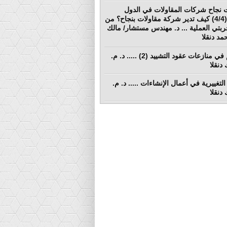
 نجاح شركات المقاولات في الدول
النامية (4/4) كيف تدير شركة مقاولات بنجاح؟ من
ربتي العملية ... د. مهندس مستشار/ مالك
د دنقلا
التحكيم في منازعات عقود التشييد (2) ..... د. م.
دنقلا
التغييرية في أعمال الإنشاءات ..... د. م.
دنقلا