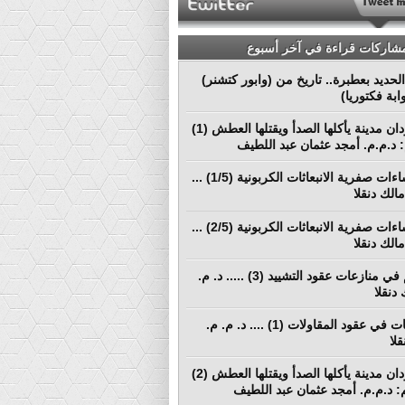
مشاركات قراءة في آخر أسبوع
لحديد بعطبرة.. تاريخ من (وابور كتشنر)
ابة فكتوريا)
بورتسودان مدينة يأكلها الصدأ ويقتلها العطش (1)
م: د.م.م. أمجد عثمان عبد اللطيف
نحو إنشاءات صفرية الانبعاثات الكربونية (1/5) ...
الك دنقلا
نحو إنشاءات صفرية الانبعاثات الكربونية (2/5) ...
الك دنقلا
التحكيم في منازعات عقود التشييد (3) ..... د. م.
دنقلا
المطالبات في عقود المقاولات (1) .... د. م. م.
لا
بورتسودان مدينة يأكلها الصدأ ويقتلها العطش (2)
لم: د.م.م. أمجد عثمان عبد اللطيف