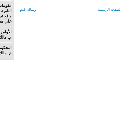
مقومات
الصفحة الرئيسية
رسالة أقدم
واقع تج
علي محم
الأوامر 
م. مالك 
م. مالك 