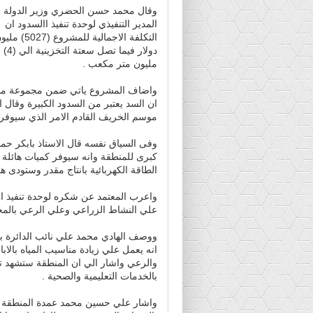
وقال محمد حسن الحضري وزير الدولة
المدير التنفيذي لوحدة تنفيذ االسدود ان
التكلفة الاجمالية للمشروع (5027
دولار فيما تصل سعتة التخزينية الي (4)
مليون متر مكعب .
واضاف المشروع ياتي ضمن مجموعة مشاري
ان السد يعتبر من السدود الكبيرة وقال 
موسم الخريف القادم الامر الذي سيوفر ا
وفى السياق نفسه قال الاستاذ بابكر حمد
كبرى للمنطقة وانه سيوفر كميات هائلة م
الطاقة الكهربائية بانتاج مقدر وستودى هذ
واعرب المعتمد عن شكره لوحدة تنفيذ ال
علي النشاط الزراعي وعلي الرعي بالمح
ووصف الهادي محمد علي نائب الدائرة ب
انه يعمل علي زيادة مناسيب المياه بالا
والرعي واشار الي ان المنطقة ستشهد تط
بالخدمات التعليمية والصحية .
واشار علي حسين محمد عمدة المنطقة ان