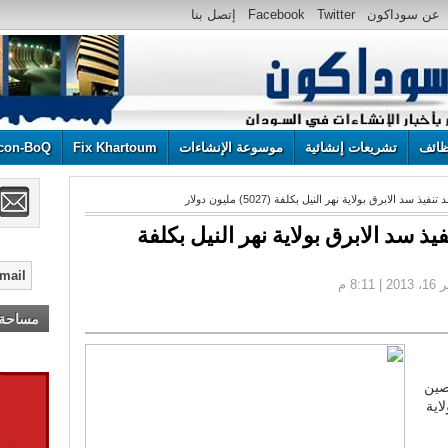
عن سوداكون
Twitter
Facebook
إتصل بنا
ائف
تشريعات إنشائية
موسوعة الإنشاءات
Fix Khartoum
con-BoQ
 الابرق بولاية نهر النيل بكلفة (5027) مليون دولار
ذ سد الابرق بولاية نهر النيل بكلفة
مساحة إ
صين
اية