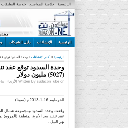
الرئيسية
خلاصة المواضيع
خلاصة التعليقات
الرئيسية
الإنشاءات
دليل الشركات
وظ
الرئيسية
»
أخبار الإنشاءات
» وحدة السدود توقع عقد تنفيذ سد
وحدة السدود توقع عقد تنفي
(5027) مليون دولار
Written By sudaconTube on الأربعاء، يناير 16، 2013 | 8:11 م
الخرطوم 16-1-2013م (سونا)
وقعت وحدة السدود ومجموعة شمال ال
عقد تنفيذ سد الأبرق بمنطقة (المروه) بول
نهر النيل .