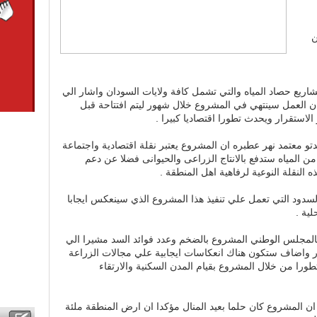
) مليون
ع حصاد المياه والتي تشمل كافة ولايات السودان واشار الي
ان العمل سينتهي في المشروع خلال شهور ليتم افتتاحة قبل
لاستقرار ويحدث تطورا اقتصاديا كبيرا .
تو معتمد نهر عطبره ان المشروع يعتبر نقلة اقتصادية واجتماعة
ن المياه ستدفع بالانتاج الزراعى والحيوانى فضلا عن دعم
ه النقلة النوعية لرفاهية اهل المنطقة .
سدود التي تعمل علي تنفيذ هذا المشروع الذي سينعكس ايجابا
لية .
المجلس الوطني المشروع بالضخم وعدد فوائد السد مشيرا الي
بار واضاف ستكون هناك انعكاسات ايجابية علي مجالات الزراعة
ورا من خلال المشروع بقيام المدن السكنية والارتقاء
 المشروع كان حلما بعيد المنال مؤكدا ان ارض المنطقة ملئة