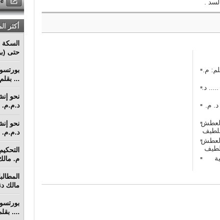
لسد .
أكثر ال
السكة ا
حتى (بو
م: م.
... بقل
 في منازعات عقود التشييد (2) ..... د.
 في منازعات عقود التشييد (1) د. م.
د.م.م. م
 العطش
د.م.م. م
 العطش
ة
م. مالك 
مالك دنق
.... بق