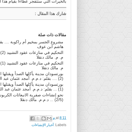
بالخيرات التي ستتفجر عطاءا بقيام هذا ا
شارك هذا المقال
:
مقالات ذات صلة
مشروع الجسر بمخيم أم راكوبة .... بقل
هاشم ابن عوف
التحكيم
م. م. مالك دنقلا
التحكيم
م. مالك دنقلا
بورتسودان مدينة يأكلها الصدأ ويقتلها
(2) .... بقلم: د.م.م. أمجد عثمان عبد اللطيف
بورتسودان مدينة يأكلها الصدأ ويقتلها
(1) ... بقلم: د.م.م. أمجد عثمان عبد اللطيف
نحو إنشاءات صفرية الانبعاثات الكربوني
(2/5) ... د.م.م. مالك دنقلا
8:11 م
at
Labels:
أخبار الإنشاءات