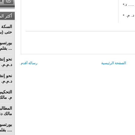
 في منازعات عقود التشييد (2) ..... د.
 في منازعات عقود التشييد (1) د. م.
أكثر ال
السكة ا
حتى (بو
... بقل
الصفحة الرئيسية
رسالة أقدم
د.م.م. م
د.م.م. م
م. مالك 
مالك دنق
.... بق