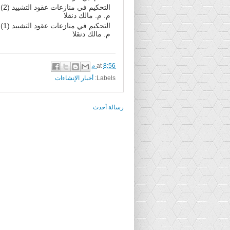
التحكيم
م. م. مالك دنقلا
التحكيم
م. مالك دنقلا
8:56 م
at
Labels:
أخبار الإنشاءات
رسالة أحدث