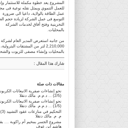
المشروع يعد خطوة مكملة للاستثمار وإ
للعمل التنموي ويمثل نقله نوعية فى مج
عمل الطاقة بالولاية، داعيا الى ضرورة
التوسع فى عمل الشركة لزيادة حجم الط
التخزينية وفتح أفاق لخدمات الشركة
بالمحليات.
من جانبه استعرض المدير العام لشركة ق
2,210,000 لتر من المشتقات الب
بالمحليات وإنشاء مصفى للزيوت والشحوم 
شارك هذا المقال
:
مقالات ذات صلة
نحو إنشاءات صفرية الانبعاثات الكربوني
(2/5) ... د.م.م. مالك دنقلا
نحو إنشاءات صفرية الانبعاثات الكربوني
(1/5) ... د.م.م. مالك دنقلا
التحكيم
م. م. مالك دنقلا
مشروع الجسر بمخيم أم راكوبة .... بقل
هاشم ابن عوف