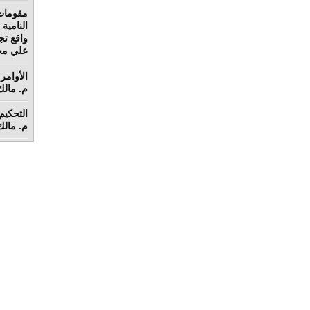
مقومات
واقع تج
علي محم
الأوامر 
م. مالك 
م. مالك 