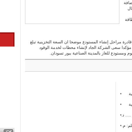
ضافة
ال
اقة
ادرة مراحل إنشاء المستودع موضحا ان السعة التخزينية تبلغ
ترولية، مؤكدا سعى الشركة الجاد لإنشاء محطات لخدمة الوقود
ومستودع للغاز بالمدينة الصناعية ببور تسودان.
ة
ة
 في منازعات عقود التشييد (3) ..... د.
م: م.