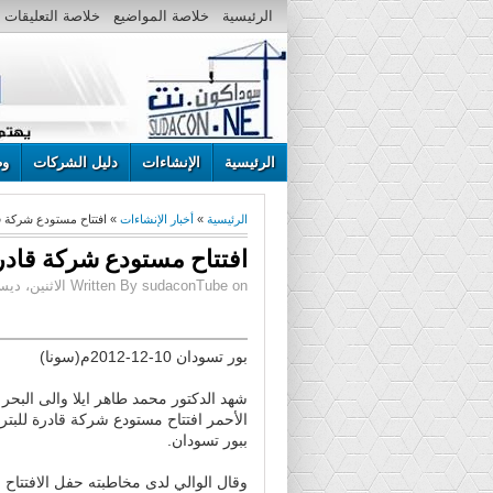
الرئيسية
خلاصة المواضيع
خلاصة التعليقات
الرئيسية
الإنشاءات
دليل الشركات
وظ
الرئيسية
»
أخبار الإنشاءات
» افتتاح مستودع شركة قا
افتتاح مستودع شركة قادرة
Written By sudaconTube on الاثنين، ديسمبر 10، 2012 | 8:56 م
بور تسودان 10-12-2012م(سونا)
شهد الدكتور محمد طاهر ايلا والى البحر
الأحمر افتتاح مستودع شركة قادرة للبتر
ببور تسودان.
وقال الوالي لدى مخاطبته حفل الافتتاح 