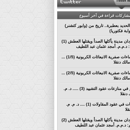
مشاركات قراءة في آخر أسبوع
لحديد بعطبرة.. تاريخ من (وابور كتشنر)
ابة فكتوريا)
بورتسودان مدينة يأكلها الصدأ ويقتلها العطش (1)
م: د.م.م. أمجد عثمان عبد اللطيف
نحو إنشاءات صفرية الانبعاثات الكربونية (1/5) ...
الك دنقلا
نحو إنشاءات صفرية الانبعاثات الكربونية (2/5) ...
الك دنقلا
التحكيم في منازعات عقود التشييد (3) ..... د. م.
دنقلا
المطالبات في عقود المقاولات (1) .... د. م. م.
لا
بورتسودان مدينة يأكلها الصدأ ويقتلها العطش (2)
لم: د.م.م. أمجد عثمان عبد اللطيف