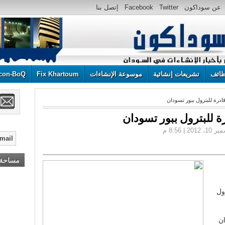
عن سوداكون
Twitter
Facebook
إتصل بنا
ائف
تشريعات إنشائية
موسوعة الإنشاءات
Fix Khartoum
con-BoQ
درة للبترول ببور تسودان
 للبترول ببور تسودان
مساحة إ
أعلن هنا ... أعلن هنا ... أعلن هنا ...!
ول
ان