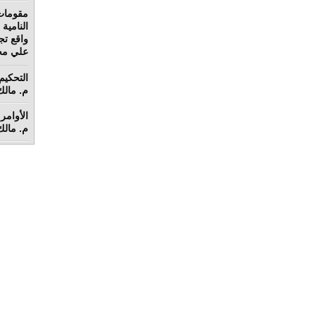
مقومات
واقع تج
علي محم
م. مالك 
الأوامر 
م. مالك 