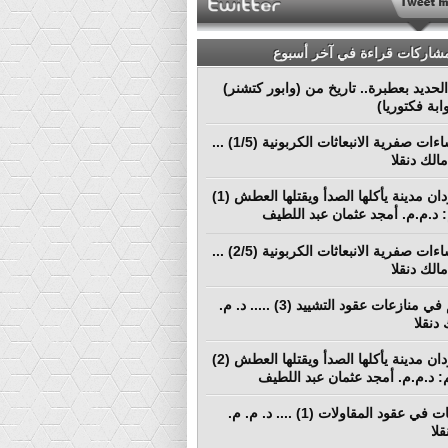
مشاركات قراءة في آخر أسبوع
لحديد بعطبرة.. تاريخ من (وابور كتشنر)
ابة فكتوريا)
نحو إنشاءات صفرية الانبعاثات الكربونية (1/5) ...
الك دنقلا
بورتسودان مدينة يأكلها الصدأ ويقتلها العطش (1)
م: د.م.م. أمجد عثمان عبد اللطيف
نحو إنشاءات صفرية الانبعاثات الكربونية (2/5) ...
الك دنقلا
التحكيم في منازعات عقود التشييد (3) ..... د. م.
دنقلا
بورتسودان مدينة يأكلها الصدأ ويقتلها العطش (2)
لم: د.م.م. أمجد عثمان عبد اللطيف
المطالبات في عقود المقاولات (1) .... د. م. م.
لا