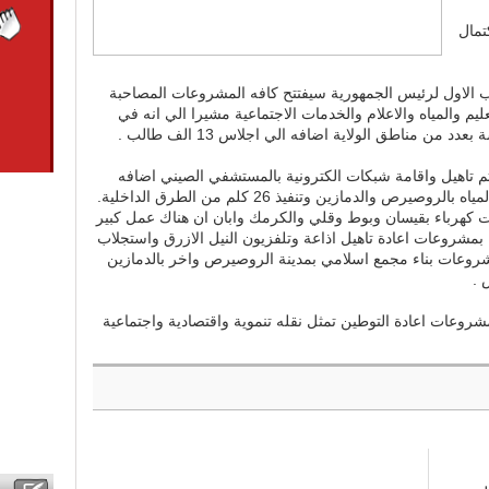
تمال
 الاول لرئيس الجمهورية سيفتتح كافه المشروعات المصاحبة
م والمياه والاعلام والخدمات الاجتماعية مشيرا الي انه في
 تاهيل واقامة شبكات الكترونية بالمستشفي الصيني اضافه
الي انشاء خزانات وبناء وتاهيل شبكات المياه بالروصيرص والدمازين وتنفيذ 26 كلم من الطرق الداخلية.
ت كهرباء بقيسان وبوط وقلي والكرمك وابان ان هناك عمل كبير
بمشروعات اعادة تاهيل اذاعة وتلفزيون النيل الازرق واستجلاب
وعات بناء مجمع اسلامي بمدينة الروصيرص واخر بالدمازين
 .
روعات اعادة التوطين تمثل نقله تنموية واقتصادية واجتماعية