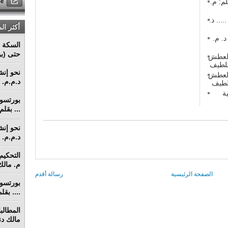
م: م.
 في منازعات عقود التشييد (2) ..... د.
أكثر ال
 في منازعات عقود التشييد (1) د. م.
السكة ا
حتى (بو
 العطش
 العطش
د.م.م. م
ة
... بقل
د.م.م. م
م. مالك 
الصفحة الرئيسية
رسالة أقدم
.... بق
مالك دنق