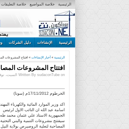
الرئيسية
خلاصة المواضيع
خلاصة التعليقات
الرئيسية
الإنشاءات
دليل الشركات
وظ
الرئيسية
»
أخبار الإنشاءات
» افتتاح المشروعات المصا
افتتاح المشروعات المصاحب
Written By sudaconTube on السبت، نوفمبر 17، 2012 | 5:14 م
الخرطوم 17/11/2012م (سونا)
اكد وزير الموارد المائية والكهرباء المهن
اسامة عبد الله ان النائب الاول لرئيس
الجمهورية الاستاذ علي عثمان محمد طه
سيفتتح مشروعات التنمية والبني التحتية
المصاحبة لتعلية الروصيرص بولاية النيل