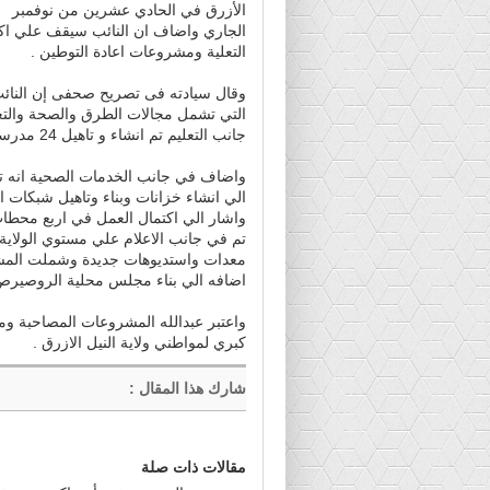
الأزرق في الحادي عشرين من نوفمبر
الجاري واضاف ان النائب سيقف علي اك
التعلية ومشروعات اعادة التوطين .
وقال سيادته فى تصريح صحفى إن النائب
التي تشمل مجالات الطرق والصحة والتعلي
جانب التعليم تم انشاء و تاهيل 24 مدرسة بعدد من مناطق الولاية اضافه الي اجلاس 13 الف طالب .
واضاف في جانب الخدمات الصحية انه تم
واشار الي اكتمال العمل في اربع محطا
تم في جانب الاعلام علي مستوي الولاية 
معدات واستديوهات جديدة وشملت المشر
اضافه الي بناء مجلس محلية الروصيرص
واعتبر عبدالله المشروعات المصاحبة ومش
كبري لمواطني ولاية النيل الازرق .
شارك هذا المقال
:
مقالات ذات صلة