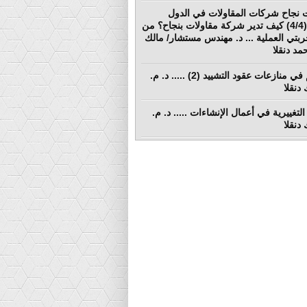
 نجاح شركات المقاولات في الدول
النامية (4/4) كيف تدير شركة مقاولات بنجاح؟ من
ربتي العملية ... د. مهندس مستشار/ مالك
د دنقلا
التحكيم في منازعات عقود التشييد (2) ..... د. م.
دنقلا
التغييرية في أعمال الإنشاءات ..... د. م.
دنقلا