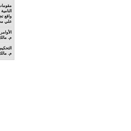
مقومات
واقع تج
علي محم
الأوامر 
م. مالك 
م. مالك 