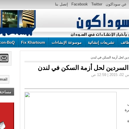
عن سوداكون
Twitter
Facebook
إتصل بنا
ائف
تشريعات إنشائية
موسوعة الإنشاءات
Fix Khartoum
con-BoQ
ين لحل أزمة السكن في لندن
لسردين لحل أزمة السكن في لندن
مساحة إ
رة
ة