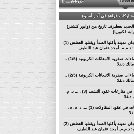
مشاركات قراءة في آخر أسبوع
لحديد بعطبرة.. تاريخ من (وابور كتشنر)
ابة فكتوريا)
بورتسودان مدينة يأكلها الصدأ ويقتلها العطش (1)
م: د.م.م. أمجد عثمان عبد اللطيف
نحو إنشاءات صفرية الانبعاثات الكربونية (1/5) ...
الك دنقلا
نحو إنشاءات صفرية الانبعاثات الكربونية (2/5) ...
الك دنقلا
التحكيم في منازعات عقود التشييد (3) ..... د. م.
دنقلا
المطالبات في عقود المقاولات (1) .... د. م. م.
لا
بورتسودان مدينة يأكلها الصدأ ويقتلها العطش (2)
لم: د.م.م. أمجد عثمان عبد اللطيف