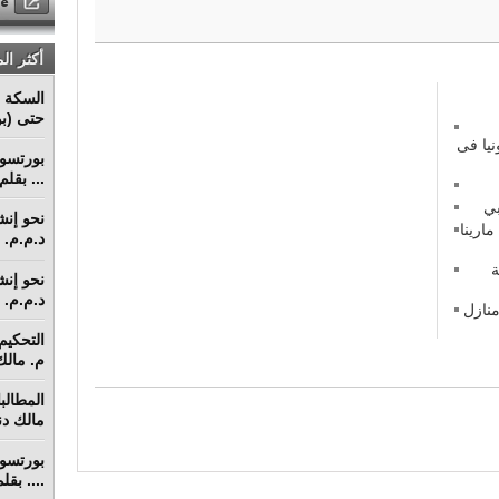
أكثر ال
السكة ا
حتى (بو
نيا فى
... بقل
بي
ارينا
د.م.م. م
ة
د.م.م. م
منازل
م. مالك 
مالك دنق
.... بق