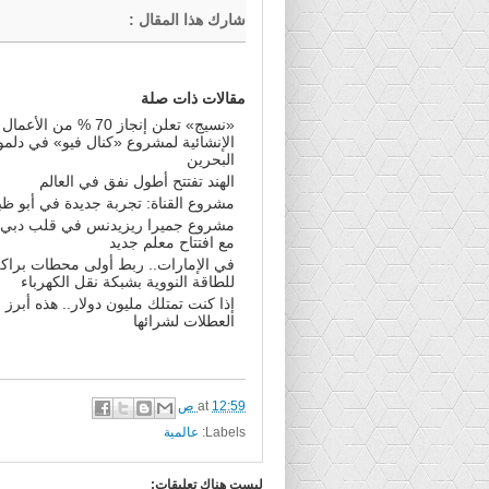
شارك هذا المقال
:
مقالات ذات صلة
«نسيج» تعلن إنجاز 70 % من الأعمال
الإنشائية لمشروع «كنال فيو» في دلمو
البحرين
الهند تفتتح أطول نفق في العالم
مشروع القناة: تجربة جديدة في أبو ظ
مشروع جميرا ريزيدنس في قلب دبي م
مع افتتاح معلم جديد
في الإمارات.. ربط أولى محطات براك
للطاقة النووية بشبكة نقل الكهرباء
إذا كنت تمتلك مليون دولار.. هذه أبرز 
العطلات لشرائها
12:59 ص
at
Labels:
عالمية
ليست هناك تعليقات: