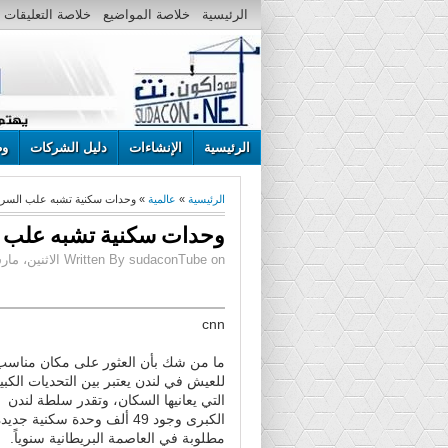
الرئيسية
خلاصة المواضيع
خلاصة التعليقات
الرئيسية
الإنشاءات
دليل الشركات
وظ
الرئيسية
»
عالمية
» وحدات سكنية تشبه علب السرد
وحدات سكنية تشبه علب ا
Written By sudaconTube on الاثنين، مارس 02، 2015 | 12:59 ص
cnn
ما من شك بأن العثور على مكان مناسب
للعيش في لندن يعتبر بين التحديات الكبي
التي يعانيها السكان، وتقدر سلطة لندن
الكبرى وجود 49 ألف وحدة سكنية جديد
مطلوبة في العاصمة البريطانية سنوياً.