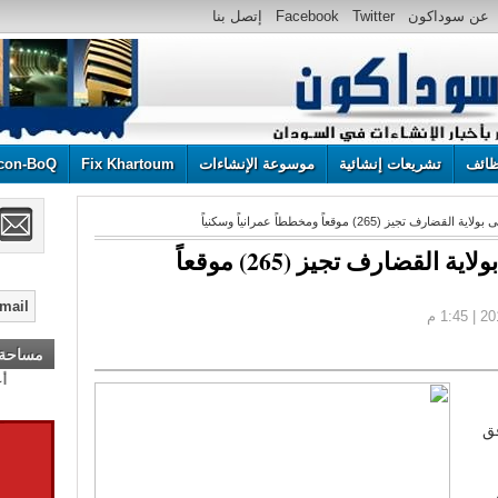
عن سوداكون
Twitter
Facebook
إتصل بنا
ائف
تشريعات إنشائية
موسوعة الإنشاءات
Fix Khartoum
con-BoQ
جيز (265) موقعاً ومخططاً عمرانياً وسكنياً
وزارة التخطيط العمرانى بولاية القضارف تجيز (265) موقعاً
مساحة إ
فق