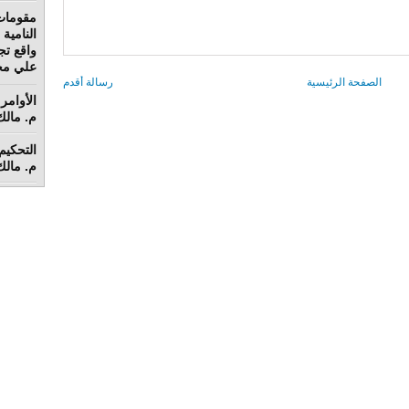
مقومات
واقع تج
علي محم
الصفحة الرئيسية
رسالة أقدم
الأوامر 
م. مالك 
م. مالك 