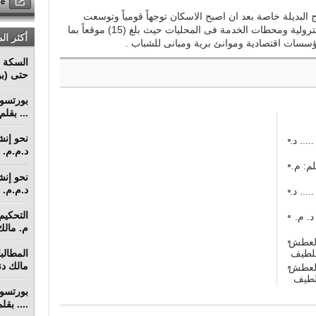
 البديلة خاصة بعد ان اصبح الاسكان توجهاً قومياً وتوسعت
موضوعات اللجنة بانشاء المستودعات البترولية ومحطات الخدمة فى المحليات حيث بلغ (15) موقعاً بما
أكثر ال
سات اقتصادية وموانئ برية ومبانى للشباب .
السكة ا
حتى (بو
... بقل
 في منازعات عقود التشييد (3) ..... د.
د.م.م. م
م: م.
د.م.م. م
 في منازعات عقود التشييد (2) ..... د.
 في منازعات عقود التشييد (1) د. م.
م. مالك 
 العطش
مالك دنق
 العطش
.... بق