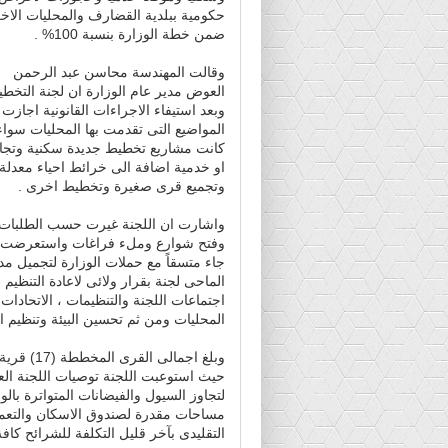
حكومية ببلدية القضارف والمحليات الاخ
ضمن خطة الوزارة بنسبة 100% .
وقالت المهندسة محاسن عبد الرحمن
العوض مدير عام الوزارة ان لجنة التخط
وبعد استيفاء الاجراءات القانونية اجازت
المواضيع التى تقدمت بها المحليات سواء
كانت مشاريع تخطيط جديدة سكنية وتجا
او خدمية اضافة الى خرائط احياء معدلة
وتجميع قرى صغيرة وتخطيط اخرى .
واشارت ان اللجنة غيرت حسب الطلبات
وفتح شوارع وملء فراغات واستعرضت حدي
جاء متسقاً مع حملات الوزارة لتجميل م
الماحى لجنة بقرار ولائى لاعادة التنظي
اجتماعات اللجنة والتنظيمات ، الاتحادات
المحليات ومن ثم تحسين البيئة وتنظيم ال
وبلغ اجما
حيث استوعبت اللجنة توصيات اللجنة ال
لتجاوز السيول والفيضانات المتواترة بال
مساحات مقدرة لصندوق الاسكان والتعمير
التقليدى بآخر قليل التكلفة للشرائح كافة