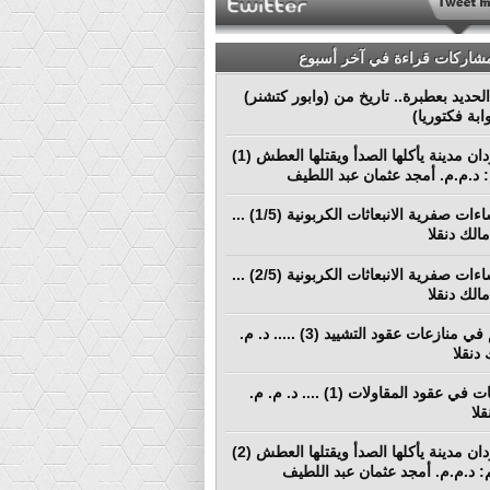
مشاركات قراءة في آخر أسبوع
لحديد بعطبرة.. تاريخ من (وابور كتشنر)
ابة فكتوريا)
بورتسودان مدينة يأكلها الصدأ ويقتلها العطش (1)
م: د.م.م. أمجد عثمان عبد اللطيف
نحو إنشاءات صفرية الانبعاثات الكربونية (1/5) ...
الك دنقلا
نحو إنشاءات صفرية الانبعاثات الكربونية (2/5) ...
الك دنقلا
التحكيم في منازعات عقود التشييد (3) ..... د. م.
دنقلا
المطالبات في عقود المقاولات (1) .... د. م. م.
لا
بورتسودان مدينة يأكلها الصدأ ويقتلها العطش (2)
لم: د.م.م. أمجد عثمان عبد اللطيف