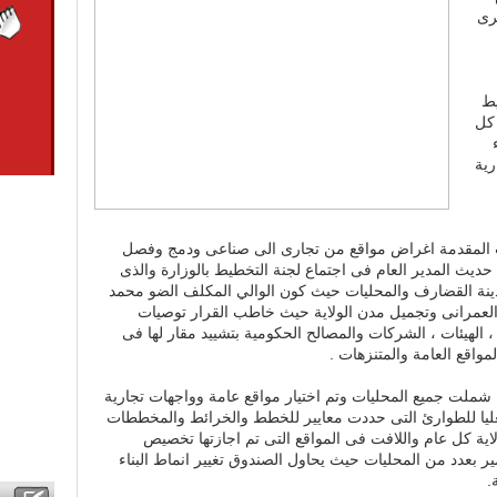
رى
يط
 كل
رية
 المقدمة اغراض مواقع من تجارى الى صناعى ودمج وفصل
ث المدير العام فى اجتماع لجنة التخطيط بالوزارة والذى
دينة القضارف والمحليات حيث كون الوالي المكلف الضو محمد
م العمرانى وتجميل مدن الولاية حيث خاطب القرار توصيات
 ، الهيئات ، الشركات والمصالح الحكومية بتشييد مقار لها فى
مواقع العامة والمتنزهات .
لى القرى المخططة (17) قرية شملت جميع المحليات وتم اختيار مواقع عامة وواجهات تجارية
عليا للطوارئ التى حددت معايير للخطط والخرائط والمخططات
ولاية كل عام واللافت فى المواقع التى تم اجازتها تخصيص
 بعدد من المحليات حيث يحاول الصندوق تغيير انماط البناء
.