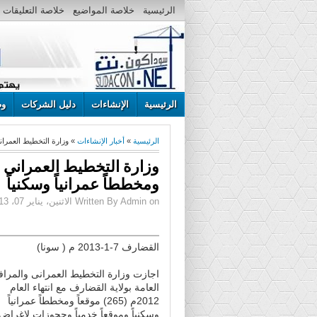
الرئيسية
خلاصة المواضيع
خلاصة التعليقات
الرئيسية
الإنشاءات
دليل الشركات
وظ
الرئيسية
»
أخبار الإنشاءات
» وزارة التخطيط العمرانى بولاية القضارف ت
ومخططاً عمرانياً وسكنياً
Written By Admin on الاثنين، يناير 07، 2013 | 1:45 م
القضارف 7-1-2013 م ( سونا)
اجازت وزارة التخطيط العمرانى والمرا
العامة بولاية القضارف مع انتهاء العام
2012م (265) موقعاً ومخططاً عمرانياً
وسكنياً وموقعاً خدمياً وحجوزات لاغراض